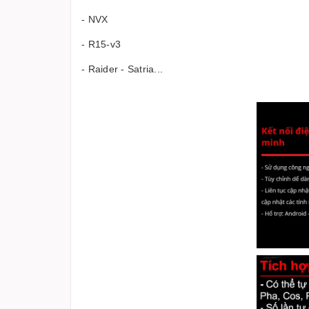
- NVX
- R15-v3
- Raider - Satria...