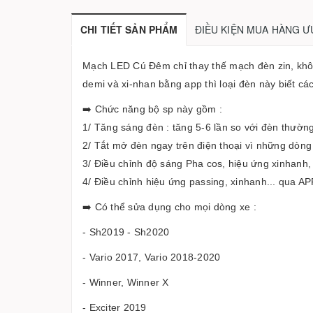
CHI TIẾT SẢN PHẨM
ĐIỀU KIỆN MUA HÀNG Ư
Mạch LED Cú Đêm chỉ thay thế mạch đèn zin, khôn
demi và xi-nhan bằng app thì loại đèn này biết cá
➡️ Chức năng bộ sp này gồm :
1/ Tăng sáng đèn : tăng 5-6 lần so với đèn thường 
2/ Tắt mở đèn ngay trên điện thoại vì những dòng
3/ Điều chỉnh độ sáng Pha cos, hiệu ứng xinhanh,
4/ Điều chỉnh hiệu ứng passing, xinhanh... qua AP
➡️ Có thể sửa dụng cho mọi dòng xe :
- Sh2019 - Sh2020
- Vario 2017, Vario 2018-2020
- Winner, Winner X
- Exciter 2019