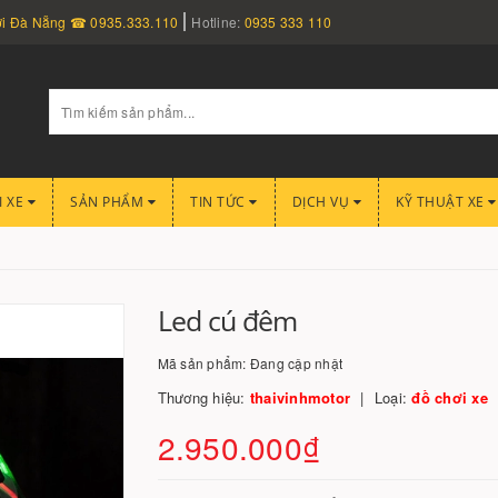
nơi Đà Nẵng ☎ 0935.333.110
Hotline:
0935 333 110
I XE
SẢN PHẨM
TIN TỨC
DỊCH VỤ
KỸ THUẬT XE
Led cú đêm
Mã sản phẩm:
Đang cập nhật
Thương hiệu:
thaivinhmotor
Loại:
đồ chơi xe
2.950.000₫