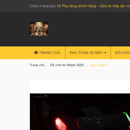
Chào mừng bạn tới
Phụ tùng chính hãng – Sửa xe máy tận 
TRANG CHỦ
PHỤ TÙNG XE MÁY
ĐỒ CHƠ
Trang chủ
Đồ chơi Air Blade 2020
Led cú đêm