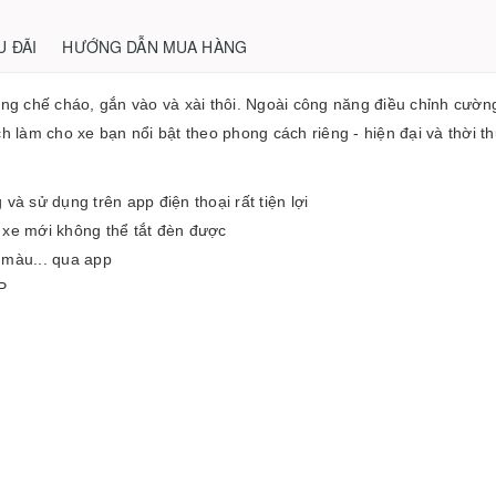
U ĐÃI
HƯỚNG DẪN MUA HÀNG
g chế cháo, gắn vào và xài thôi. Ngoài công năng điều chỉnh cườn
ch làm cho xe bạn nổi bật theo phong cách riêng - hiện đại và thời t
và sử dụng trên app điện thoại rất tiện lợi
 xe mới không thể tắt đèn được
 màu... qua app
P