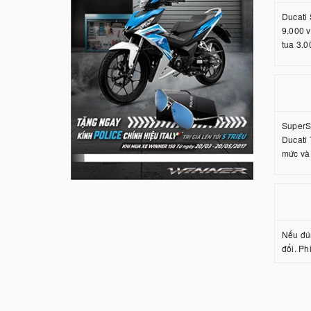
Ducati 
9.000 
tua 3.0
SuperS
Ducati 
mức và 
Nếu đún
đổi. Ph