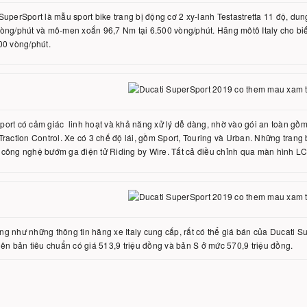
SuperSport là mẫu sport bike trang bị động cơ 2 xy-lanh Testastretta 11 độ, dung
vòng/phút và mô-men xoắn 96,7 Nm tại 6.500 vòng/phút. Hãng môtô Italy cho b
00 vòng/phút.
port có cảm giác linh hoạt và khả năng xử lý dễ dàng, nhờ vào gói an toàn g
Traction Control. Xe có 3 chế độ lái, gồm Sport, Touring và Urban. Những trang
công nghệ bướm ga điện tử Riding by Wire. Tất cả điều chỉnh qua màn hình L
g như những thông tin hãng xe Italy cung cấp, rất có thể giá bán của Ducati S
iên bản tiêu chuẩn có giá 513,9 triệu đồng và bản S ở mức 570,9 triệu đồng.