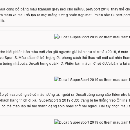
vừa công bố bảng màu titanium grey mới cho mẫuSuperSport 2018, thay thế ch
và mâm xe màu đỏ tạo ra một mảng tương phản đẹp mắt. Phiên bản SuperSport 
ilk.
 cho biết phiên bản màu mới vẫn giữ nguyên giá bán như các mẫu 2018, ở mứ
erSport S. Màu sắc mới kết hợp giữa phong cách thể thao với một cái nhìn tha
ểu tượng nhất của Ducati trong quá khứ. Phiên bản màu mới sẽ được bán ra tại c
p yên sau cũng sẽ có màu tương tự, ngoài ra Ducati cũng cung cấp thêm phụ k
khách hàng thích đi xa. SuperSport S 2019 được trang bị hệ thống treo Öhlins,
 có thể tháo lắp để tạo thành dạng solo hoặc chở hai người. Hai tùy chọn màu