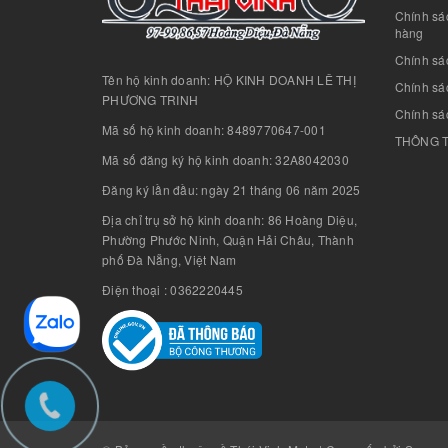
Chính sá
hàng
Chính sá
Tên hộ kinh doanh: HỘ KINH DOANH LÊ THỊ
Chính sác
PHƯƠNG TRINH
Chính sá
Mã số hộ kinh doanh: 8489770647-001
THÔNG T
Mã số đăng ký hộ kinh doanh: 32A8042030
Đăng ký lần đầu: ngày 21 tháng 06 năm 2025
Địa chỉ trụ sở hộ kinh doanh: 86 Hoàng Diệu,
Phường Phước Ninh, Quận Hải Châu, Thành
phố Đà Nẵng, Việt Nam
Điện thoại : 0362220445