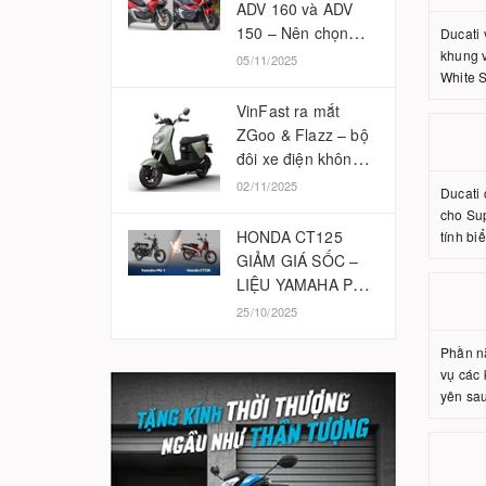
ADV 160 và ADV
150 – Nên chọn
Ducati 
phiên bản nào
khung 
05/11/2025
White S
2025?
VinFast ra mắt
ZGoo & Flazz – bộ
đôi xe điện không
cần bằng lái
02/11/2025
Ducati
cho Sup
HONDA CT125
tính bi
GIẢM GIÁ SỐC –
LIỆU YAMAHA PG-
1 CÓ BỊ ẢNH
25/10/2025
HƯỞNG?
Phần nắ
vụ các 
yên sau