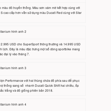
o màu đỏ truyển thống. Màu sơn xám mờ kết hợp cùng với
S cao cấp hơn vẫn sử dụng màu Ducati Red cùng với Star
c 12.995 USD cho SuperSport thông thường và 14.995 USD
nh lịch. Đây là màu đặc trưng một số dòng sportbike mang
ác đại lý vào tháng 7.
iện Performance với hai thùng chứa đồ phía sau để phục
 hệ thống sang số nhanh Ducati Quick Shift hai chiều, ốp
 sắc trắng và đỏ giống phiên bản 2018.