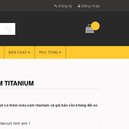
Đăng ký
Đăng nhập
BÁN CHẠY
PHỤ TÙNG
 TITANIUM
sẽ có thêm màu xám titanium và giá bán vẫn không đổi so