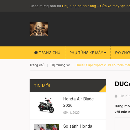
Chào mừng bạn tới
Phụ tùng chính hãng – Sửa xe máy tận 
TRANG CHỦ
PHỤ TÙNG XE MÁY
ĐỒ CHƠ
Trang chủ
Thị trường xe
Ducati SuperSport 2019 có thêm màu
DUCA
TIN MỚI
Ho Ki
Honda Air Blade
2026
Hãng môt
với các 
05/11/2025
So sánh Honda