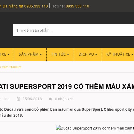
nơi Đà Nẵng ☎ 0935.333.110
Hotline:
0935 333 110
I XE
SẢN PHẨM
TIN TỨC
DỊCH VỤ
KỸ THUẬT XE
 xám titanium
TI SUPERSPORT 2019 CÓ THÊM MÀU XÁM
m Hau
25/06/2018
0 nhận xét
ô Ducati vừa công bố phiên bản màu mới của SuperSport. Chiếc sport city 
mẫu đời 2018.