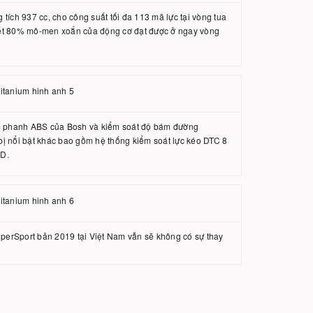
 tích 937 cc, cho công suất tối đa 113 mã lực tại vòng tua
iết 80% mô-men xoắn của động cơ đạt được ở ngay vòng
ồm phanh ABS của Bosh và kiểm soát độ bám đường
 bị nổi bật khác bao gồm hệ thống kiểm soát lực kéo DTC 8
CD.
uperSport bản 2019 tại Việt Nam vẫn sẽ không có sự thay