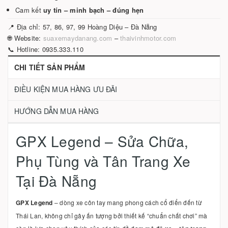
Cam kết
uy tín – minh bạch – đúng hẹn
📍 Địa chỉ: 57, 86, 97, 99 Hoàng Diệu – Đà Nẵng
🌐 Website:
suaxemaydanang.com
–
thaivinhmotor.com
📞 Hotline: 0935.333.110
CHI TIẾT SẢN PHẨM
ĐIỀU KIỆN MUA HÀNG ƯU ĐÃI
HƯỚNG DẪN MUA HÀNG
GPX Legend – Sửa Chữa,
Phụ Tùng và Tân Trang Xe
Tại Đà Nẵng
GPX Legend
– dòng xe côn tay mang phong cách cổ điển đến từ
Thái Lan, không chỉ gây ấn tượng bởi thiết kế “chuẩn chất chơi” mà