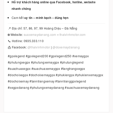
Hỗ trợ khách hàng online qua Facebook, hotline, website
nhanh chóng
Cam kết
uy tín – minh bạch – đúng hẹn
📍 Địa chỉ: 57, 86, 97, 99 Hoàng Diệu – Đà Nẵng
🌐 Website:
suaxemaydanang.com
–
thaivinhmotor.com
📞 Hotline: 0935.333.110
📩 Facebook:
@thaivinhmotor
|
@doxemaydanang
#gpxlegend #gpxlegend200 #gpxlegend250 #xemaygpx
#phutungxegpx #phutungxemaygpx #phutunglegend
#suachuaxegpx #suachuaxemaygpx #tangtrangxegpx
#dochoixegpx #dochoixemaygpx #phukiengpx #phukienxemaygpx
#dochoixemay #tanntrangxemay #tanntranggpxlegend
#xegpxdanang #phutungxemaydanang #suachuaxemaydanang