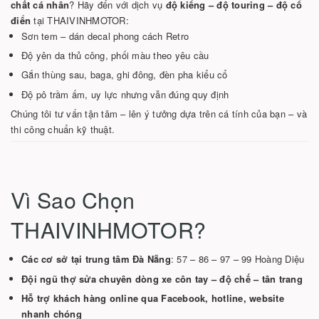
chất cá nhân
? Hãy đến với dịch vụ
độ kiểng – độ touring – độ cổ
điển
tại THAIVINHMOTOR:
Sơn tem – dán decal phong cách Retro
Độ yên da thủ công, phối màu theo yêu cầu
Gắn thùng sau, baga, ghi đông, đèn pha kiểu cổ
Độ pô trầm ấm, uy lực nhưng vẫn đúng quy định
Chúng tôi tư vấn tận tâm – lên ý tưởng dựa trên cá tính của bạn – và
thi công chuẩn kỹ thuật.
Vì Sao Chọn
THAIVINHMOTOR?
Các cơ sở tại trung tâm Đà Nẵng
: 57 – 86 – 97 – 99 Hoàng Diệu
Đội ngũ thợ sửa chuyên dòng xe côn tay – độ chế – tân trang
Hỗ trợ khách hàng online qua Facebook, hotline, website
nhanh chóng