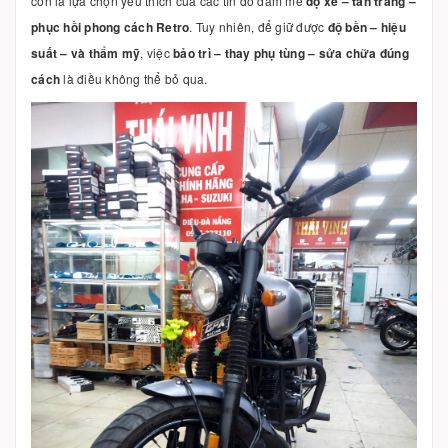
còn là lựa chọn yêu thích của các tín đồ đam mê
độ xe – tân trang –
phục hồi phong cách Retro
. Tuy nhiên, để giữ được
độ bền – hiệu
suất – và thẩm mỹ
, việc
bảo trì – thay phụ tùng – sửa chữa đúng
cách
là điều không thể bỏ qua.