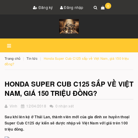
0
Đăng ký
Đăng nhập
Trang chủ
Tin tức
Honda Super Cub C125 sắp về Việt Nam, giá 150 triệu
đồng?
HONDA SUPER CUB C125 SẮP VỀ VIỆT
NAM, GIÁ 150 TRIỆU ĐỒNG?
Vinh
12/04/2018
0 nhận xét
Sau khi lên kệ ở Thái Lan, thành viên mới của gia đình xe huyền thoại
Super Cub C125 dự kiến sẽ được nhập về Việt Nam với giá trên 100
triệu đồng.