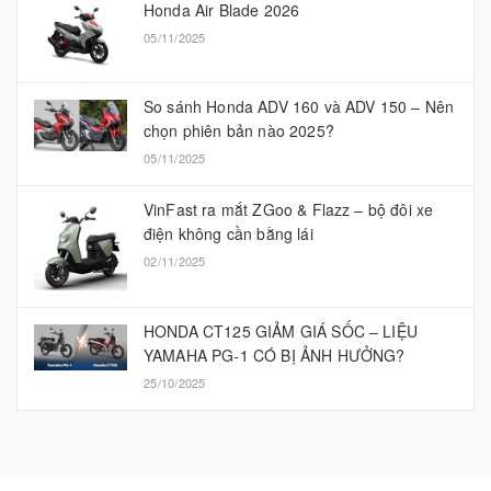
Honda Air Blade 2026
05/11/2025
So sánh Honda ADV 160 và ADV 150 – Nên
chọn phiên bản nào 2025?
05/11/2025
VinFast ra mắt ZGoo & Flazz – bộ đôi xe
điện không cần bằng lái
02/11/2025
HONDA CT125 GIẢM GIÁ SỐC – LIỆU
YAMAHA PG-1 CÓ BỊ ẢNH HƯỞNG?
25/10/2025