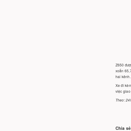
Z650 được
xoắn 65,7
hai kênh.
Xe đi kèm
việc giao
Theo: 24
Chia sẻ