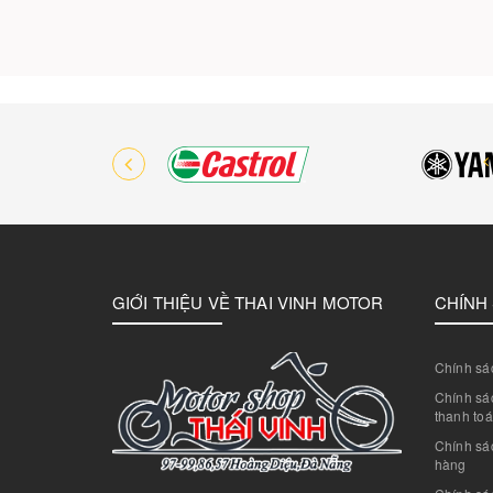
GIỚI THIỆU VỀ THAI VINH MOTOR
CHÍNH
Chính sác
Chính sác
thanh to
Chính sá
hàng