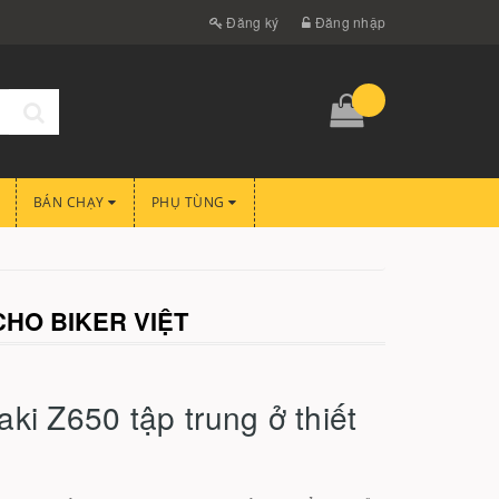
Đăng ký
Đăng nhập
BÁN CHẠY
PHỤ TÙNG
CHO BIKER VIỆT
i Z650 tập trung ở thiết