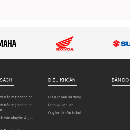
 SÁCH
ĐIỀU KHOẢN
BẢN ĐỒ
h bảo mật thông tin
Điều khoản sử dụng
h bảo mật thông tin
Dịch vụ tiện ích
án
Quyền sở hữu trí tuệ
ch vận chuyển & giao