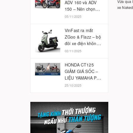
Vừa qua K
ADV 160 và ADV
xe Naked-
150 – Nên chọn
phiên bản nào
05/11/2025
2025?
VinFast ra mắt
ZGoo & Flazz – bộ
đôi xe điện không
cần bằng lái
02/11/2025
HONDA CT125
GIẢM GIÁ SỐC –
LIỆU YAMAHA PG-
1 CÓ BỊ ẢNH
25/10/2025
HƯỞNG?