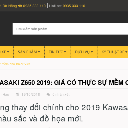
nơi Đà Nẵng ☎ 0935.333.110
Hotline:
0935 333 110
I XE
SẢN PHẨM
TIN TỨC
DỊCH VỤ
KỸ THUẬT XE
 mềm cho Biker Việt
SAKI Z650 2019: GIÁ CÓ THỰC SỰ MỀM 
m Hau
19/10/2018
0 nhận xét
ng thay đổi chính cho 2019 Kawasak
màu sắc và đồ họa mới.