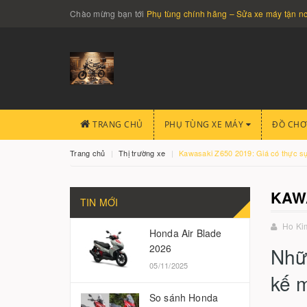
Chào mừng bạn tới
Phụ tùng chính hãng – Sửa xe máy tận 
TRANG CHỦ
PHỤ TÙNG XE MÁY
ĐỒ CHƠ
Trang chủ
Thị trường xe
Kawasaki Z650 2019: Giá có thực sự
KAWA
TIN MỚI
Ho Ki
Honda Air Blade
2026
Nhữ
05/11/2025
kế 
So sánh Honda