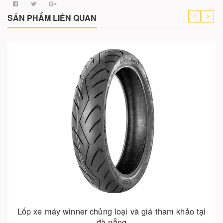
SẢN PHẨM LIÊN QUAN
Cho vào giỏ hàng
Ráp thùng hông nhôm cho winner – đồ chơi touring
không thể bỏ qua!