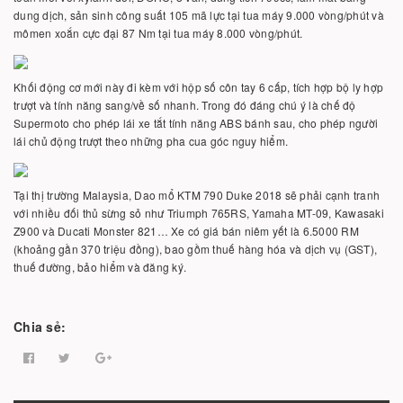
dung dịch, sản sinh công suất 105 mã lực tại tua máy 9.000 vòng/phút và
mômen xoắn cực đại 87 Nm tại tua máy 8.000 vòng/phút.
Khối động cơ mới này đi kèm với hộp số côn tay 6 cấp, tích hợp bộ ly hợp
trượt và tính năng sang/về số nhanh. Trong đó đáng chú ý là chế độ
Supermoto cho phép lái xe tắt tính năng ABS bánh sau, cho phép người
lái chủ động trượt theo những pha cua góc nguy hiểm.
Tại thị trường Malaysia, Dao mổ KTM 790 Duke 2018 sẽ phải cạnh tranh
với nhiều đối thủ sừng sỏ như Triumph 765RS, Yamaha MT-09, Kawasaki
Z900 và Ducati Monster 821… Xe có giá bán niêm yết là 6.5000 RM
(khoảng gần 370 triệu đồng), bao gồm thuế hàng hóa và dịch vụ (GST),
thuế đường, bảo hiểm và đăng ký.
Chia sẻ: