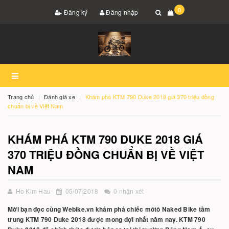
0
Đăng ký
Đăng nhập
Trang chủ
Đánh giá xe
Khám phá KTM 790 Duke 2018 giá 370 triệu đồng
chuẩn bị về Việt Nam
KHÁM PHÁ KTM 790 DUKE 2018 GIÁ
370 TRIỆU ĐỒNG CHUẨN BỊ VỀ VIỆT
NAM
Ho Kim Hau
05/07/2018
0 nhận xét
Mời bạn đọc cùng Webike.vn khám phá chiếc môtô Naked Bike tầm
trung KTM 790 Duke 2018 được mong đợi nhất năm nay. KTM 790