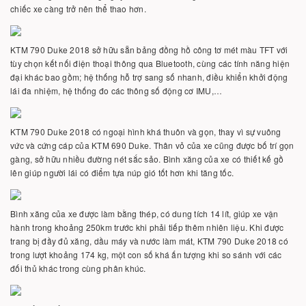
chiếc xe càng trở nên thể thao hơn.
KTM 790 Duke 2018 sở hữu sẵn bảng đồng hồ công tơ mét màu TFT với
tùy chọn kết nối điện thoại thông qua Bluetooth, cùng các tính năng hiện
đại khác bao gồm; hệ thống hỗ trợ sang số nhanh, điều khiển khởi động
lái đa nhiệm, hệ thống đo các thông số động cơ IMU,…
KTM 790 Duke 2018 có ngoại hình khá thuôn và gọn, thay vì sự vuông
vức và cứng cáp của KTM 690 Duke. Thân vỏ của xe cũng được bố trí gọn
gàng, sở hữu nhiều đường nét sắc sảo. Bình xăng của xe có thiết kế gồ
lên giúp người lái có điểm tựa núp gió tốt hơn khi tăng tốc.
Bình xăng của xe được làm bằng thép, có dung tích 14 lít, giúp xe vận
hành trong khoảng 250km trước khi phải tiếp thêm nhiên liệu. Khi được
trang bị đầy đủ xăng, dầu máy và nước làm mát, KTM 790 Duke 2018 có
trong lượt khoảng 174 kg, một con số khá ấn tượng khi so sánh với các
đối thủ khác trong cùng phân khúc.