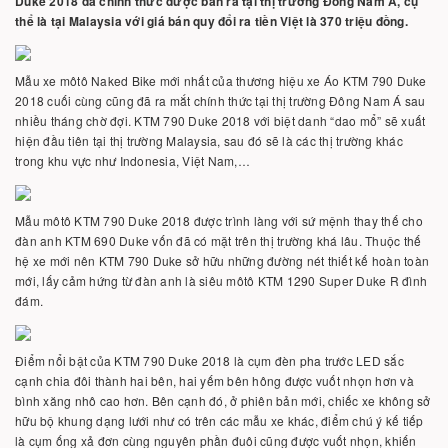
Duke 2018 đã chính thức được bán ra tại thị trường Đông Nam Á, cụ
thể là tại Malaysia với giá bán quy đổi ra tiền Việt là 370 triệu đồng.
Mẫu xe môtô Naked Bike mới nhất của thương hiệu xe Áo KTM 790 Duke
2018 cuối cùng cũng đã ra mắt chính thức tại thị trường Đông Nam Á sau
nhiều tháng chờ đợi. KTM 790 Duke 2018 với biệt danh “dao mổ” sẽ xuất
hiện đầu tiên tại thị trường Malaysia, sau đó sẽ là các thị trường khác
trong khu vực như Indonesia, Việt Nam,…
Mẫu môtô KTM 790 Duke 2018 được trình làng với sứ mệnh thay thế cho
đàn anh KTM 690 Duke vốn đã có mặt trên thị trường khá lâu. Thuộc thế
hệ xe mới nên KTM 790 Duke sở hữu những đường nét thiết kế hoàn toàn
mới, lấy cảm hứng từ đàn anh là siêu môtô KTM 1290 Super Duke R đình
đám.
Điểm nổi bật của KTM 790 Duke 2018 là cụm đèn pha trước LED sắc
cạnh chia đôi thành hai bên, hai yếm bên hông được vuốt nhọn hơn và
bình xăng nhô cao hơn. Bên cạnh đó, ở phiên bản mới, chiếc xe không sở
hữu bộ khung dạng lưới như có trên các mẫu xe khác, điểm chú ý kế tiếp
là cụm ống xả đơn cùng nguyên phần đuôi cũng được vuốt nhọn, khiến