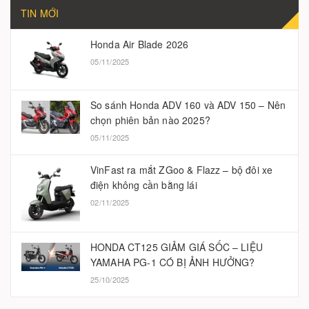
TIN MỚI
Honda Air Blade 2026
05/11/2025
So sánh Honda ADV 160 và ADV 150 – Nên
chọn phiên bản nào 2025?
05/11/2025
VinFast ra mắt ZGoo & Flazz – bộ đôi xe
điện không cần bằng lái
02/11/2025
HONDA CT125 GIẢM GIÁ SỐC – LIỆU
YAMAHA PG-1 CÓ BỊ ẢNH HƯỞNG?
25/10/2025