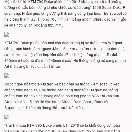
Một số chi tiết KTM 790 Duke phiên bản 2018 khá mạnh mẽ với những
đường nét sắc bén tương tự như chiếc xe “đầu bảng” 1290 Super Duke R
của hãng. Nhằm giúp tăng cường tính năng công thái học, The Scalpel có
hệ thống thanh tay lái rộng 760 mm, làm bằng nhôm. Chiều cao yên ngồi
xe khá hợp lý, chỉ khoảng 825 mm..
KTM 790 Duke phiên bản mới còn được trang bị hệ thống treo WP gồm
cặp phuộc hành trình ngược 43mm ở trước và giảm xóc lò xo trụ đơn phía
sau, đi kèm là bộ vành hợp kim đúc 17 inch, hệ thống phanh đĩa đôi
300mm ở trước và đĩa đơn 240mm ở sau. Hệ thống chống bó cứng phanh
ABS là trang bị tiêu chuẩn trên xe.
Công nghệ hỗ trợ điển tử trên xe bao gồm hệ thống kiểm soát lực kéo
chống trượt bánh sau, hệ thống cân bằng điện tử KTM gồm hệ thống
chống trượt bánh và hệ thống chống bó cứng phanh ABS khi vào cua.
Cùng với đó là 5 chế độ vận hành Street, Rain, Sport, Race và
Supermoto, đi kèm hệ thống kiểm soát bốc đầu.
“Trái tim” của KTM 790 Duke phiên bản 2018 sẽ là khối động cơ hoàn
toàn mới với xylanh đôi, DOHC, 8 van, dung tích 799cc, làm mát bằng