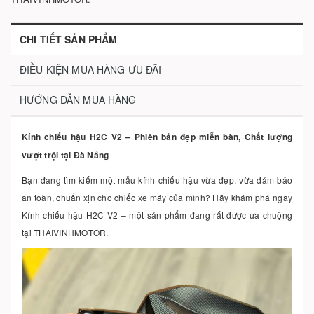
CHI TIẾT SẢN PHẨM
ĐIỀU KIỆN MUA HÀNG ƯU ĐÃI
HƯỚNG DẪN MUA HÀNG
Kính chiếu hậu H2C V2 – Phiên bản đẹp miễn bàn, Chất lượng
vượt trội tại Đà Nẵng
Bạn đang tìm kiếm một mẫu kính chiếu hậu vừa đẹp, vừa đảm bảo
an toàn, chuẩn xịn cho chiếc xe máy của mình? Hãy khám phá ngay
Kính chiếu hậu H2C V2 – một sản phẩm đang rất được ưa chuộng
tại THAIVINHMOTOR.