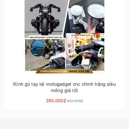
Cho vào giỏ hàng
Kính motogadget tròn (m.view) – đỉnh cao công
nghệ gương chiếu hậu
350.000₫