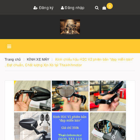
0
Đăng ký
Đăng nhập
Trang chủ
KÍNH XE MÁY
Kính chiếu hậu H2C V2 phiên bản "đẹp miễn bàn"
, Đạt chuẩn, Chất lượng Xịn Xò tại Thaivinhmotor