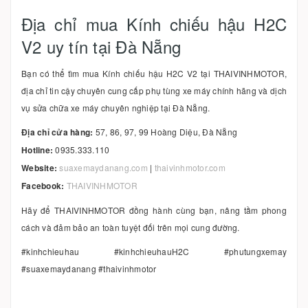
Địa chỉ mua Kính chiếu hậu H2C
V2 uy tín tại Đà Nẵng
Bạn có thể tìm mua Kính chiếu hậu H2C V2 tại THAIVINHMOTOR,
địa chỉ tin cậy chuyên cung cấp phụ tùng xe máy chính hãng và dịch
vụ sửa chữa xe máy chuyên nghiệp tại Đà Nẵng.
Địa chỉ cửa hàng:
57, 86, 97, 99 Hoàng Diệu, Đà Nẵng
Hotline:
0935.333.110
Website:
suaxemaydanang.com
|
thaivinhmotor.com
Facebook:
THAIVINHMOTOR
Hãy để THAIVINHMOTOR đồng hành cùng bạn, nâng tầm phong
cách và đảm bảo an toàn tuyệt đối trên mọi cung đường.
#kinhchieuhau #kinhchieuhauH2C #phutungxemay
#suaxemaydanang #thaivinhmotor