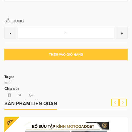
SỐ LƯỢNG
-
+
THÊM VÀO GIỎ HÀNG
Tags:
kính
Chia sẻ:
SẢN PHẨM LIÊN QUAN