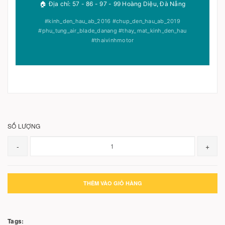
🏠 Địa chỉ: 57 - 86 - 97 - 99 Hoàng Diệu, Đà Nẵng
#kinh_den_hau_ab_2016 #chup_den_hau_ab_2019
#phu_tung_air_blade_danang #thay_mat_kinh_den_hau
#thaivinhmotor
SỐ LƯỢNG
-
+
THÊM VÀO GIỎ HÀNG
Tags: