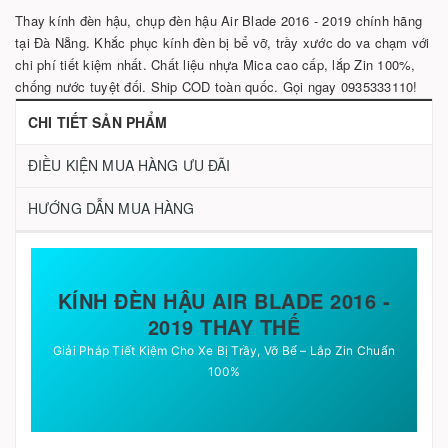
Thay kính đèn hậu, chụp đèn hậu Air Blade 2016 - 2019 chính hãng
tại Đà Nẵng. Khắc phục kính đèn bị bể vỡ, trầy xước do va chạm với
chi phí tiết kiệm nhất. Chất liệu nhựa Mica cao cấp, lắp Zin 100%,
chống nước tuyệt đối. Ship COD toàn quốc. Gọi ngay 0935333110!
CHI TIẾT SẢN PHẨM
ĐIỀU KIỆN MUA HÀNG ƯU ĐÃI
HƯỚNG DẪN MUA HÀNG
KÍNH ĐÈN HẬU AIR BLADE 2016 -
2019 THAY THẾ
Giải Pháp Tiết Kiệm Cho Xe Bị Trầy, Vỡ Bể – Lắp Zin Chuẩn
100%