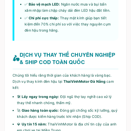
✅
Bảo vệ mạch LED:
Ngăn nước mưa và bụi bẩn
xâm nhập làm chập cháy dải đèn LED hậu đắt tiền.
✅
Chi phí cực thấp:
Thay mặt kính giúp bạn tiết
kiệm đến 70% chi phí so với việc thay nguyên cụm
đèn hậu trong hãng.
DỊCH VỤ THAY THẾ CHUYÊN NGHIỆP
& SHIP COD TOÀN QUỐC
Chúng tôi hiểu rằng thời gian của khách hàng là vàng bạc.
Dịch vụ thay kính đèn hậu tại
ThaiVinhMotor Đà Nẵng
cam
kết:
🛠️
Lấy ngay trong ngày:
Đội ngũ thợ tay nghề cao xử lý
thay thế nhanh chóng, thẩm mỹ.
🚀
Giao hàng toàn quốc:
Đóng gói chống sốc kỹ lưỡng, quý
khách được kiểm hàng trước khi nhận (Ship COD).
💎
Uy tín 15 năm:
ThaiVinhMotor là địa chỉ tin cậy của anh
em chơi xe tại Miền Trung.