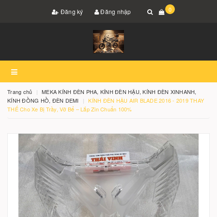
0
Đăng ký
Đăng nhập
Trang chủ
MEKA KÍNH ĐÈN PHA, KÍNH ĐÈN HẬU, KÍNH ĐÈN XINHANH,
KÍNH ĐỒNG HỒ, ĐÈN DEMI
KÍNH ĐÈN HẬU AIR BLADE 2016 - 2019 THAY
THẾ Cho Xe Bị Trầy, Vỡ Bể – Lắp Zin Chuẩn 100%