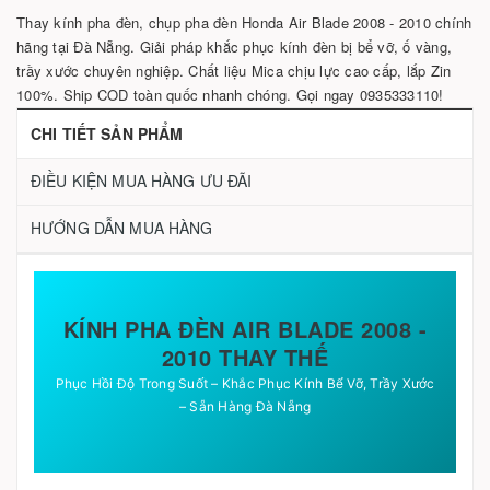
Thay kính pha đèn, chụp pha đèn Honda Air Blade 2008 - 2010 chính
hãng tại Đà Nẵng. Giải pháp khắc phục kính đèn bị bể vỡ, ố vàng,
trầy xước chuyên nghiệp. Chất liệu Mica chịu lực cao cấp, lắp Zin
100%. Ship COD toàn quốc nhanh chóng. Gọi ngay 0935333110!
CHI TIẾT SẢN PHẨM
ĐIỀU KIỆN MUA HÀNG ƯU ĐÃI
HƯỚNG DẪN MUA HÀNG
KÍNH PHA ĐÈN AIR BLADE 2008 -
2010 THAY THẾ
Phục Hồi Độ Trong Suốt – Khắc Phục Kính Bể Vỡ, Trầy Xước
– Sẵn Hàng Đà Nẵng