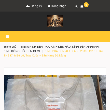
0
Đăng ký
Đăng nhập
Trang chủ
MEKA KÍNH ĐÈN PHA, KÍNH ĐÈN HẬU, KÍNH ĐÈN XINHANH,
KÍNH ĐỒNG HỒ, ĐÈN DEMI
KÍNH PHA ĐÈN AIR BLADE 2008 - 2010 THAY
THẾ Kính Bể Vỡ, Trầy Xước – Sẵn Hàng Đà Nẵng