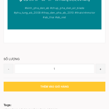
#kinh_pha_den_ab #chup_pha_den_air_blade
#phu_tung_ab_2008 #thay_den_pha_ab_2010 #thaivinhmotor
#ab_thai #ab_viet
SỐ LƯỢNG
-
+
THÊM VÀO GIỎ HÀNG
Tags: