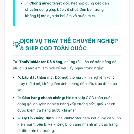
✅
Chống nước tuyệt đối:
Kết hợp cùng keo dán
chuyên dụng giúp bảo vệ choá đèn bên trong
không bị mờ đục do hơi ẩm và nước mưa.
DỊCH VỤ THAY THẾ CHUYÊN NGHIỆP
& SHIP COD TOÀN QUỐC
Tại
ThaiVinhMotor Đà Nẵng
, chúng tôi luôn có sẵn hàng để
phục vụ anh em làm mới xế yêu lấy ngay trong ngày:
🛠️
Lắp đặt thẩm mỹ:
Đội ngũ thợ giàu kinh nghiệm xử lý
thay thế tỉ mỉ, không làm ảnh hưởng đến cấu trúc đèn của
xe.
🚀
Giao hàng nhanh chóng:
Hỗ trợ ship COD toàn quốc,
đóng gói chuyên nghiệp bằng xốp chống sốc, quý khách
được kiểm tra hàng trước khi nhận.
💎
Uy tín khẳng định:
ThaiVinhMotor cam kết cung cấp linh
kiện loại 1, bền bỉ và không bị ố vàng nhanh như các hàng
rẻ tiền trên thị trường.