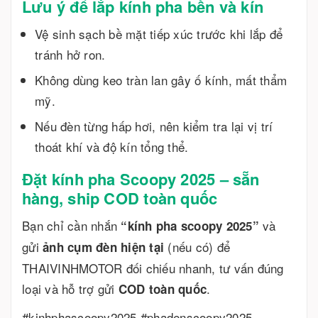
Lưu ý để lắp kính pha bền và kín
Vệ sinh sạch bề mặt tiếp xúc trước khi lắp để
tránh hở ron.
Không dùng keo tràn lan gây ố kính, mất thẩm
mỹ.
Nếu đèn từng hấp hơi, nên kiểm tra lại vị trí
thoát khí và độ kín tổng thể.
Đặt kính pha Scoopy 2025 – sẵn
hàng, ship COD toàn quốc
Bạn chỉ cần nhắn
và
“kính pha scoopy 2025”
gửi
(nếu có) để
ảnh cụm đèn hiện tại
THAIVINHMOTOR đối chiếu nhanh, tư vấn đúng
loại và hỗ trợ gửi
.
COD toàn quốc
#kinhphascoopy2025 #phadenscoopy2025