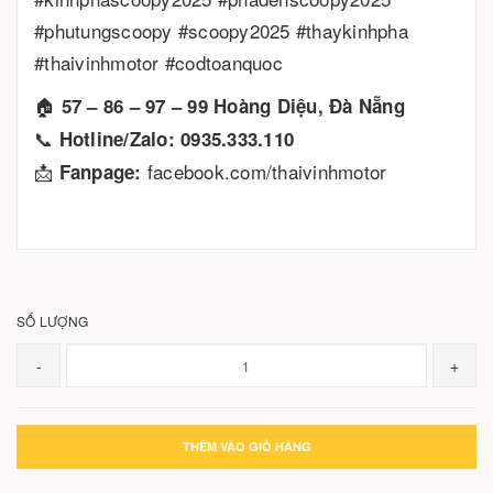
#phutungsc​oopy #scoopy2025 #thaykinhpha
#thaivinhmotor #codtoanquoc
🏠
57 – 86 – 97 – 99 Hoàng Diệu, Đà Nẵng
📞
Hotline/Zalo: 0935.333.110
📩
facebook.com/thaivinhmotor
Fanpage:
SỐ LƯỢNG
-
+
THÊM VÀO GIỎ HÀNG