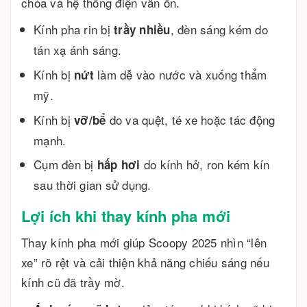
chóa và hệ thống điện vẫn ổn.
Kính pha rin bị
, đèn sáng kém do
trầy nhiều
tán xạ ánh sáng.
Kính bị
làm dễ vào nước và xuống thẩm
nứt
mỹ.
Kính bị
do va quệt, té xe hoặc tác động
vỡ/bể
mạnh.
Cụm đèn bị
do kính hở, ron kém kín
hấp hơi
sau thời gian sử dụng.
Lợi ích khi thay kính pha mới
Thay kính pha mới giúp Scoopy 2025 nhìn “lên
xe” rõ rệt và cải thiện khả năng chiếu sáng nếu
kính cũ đã trầy mờ.