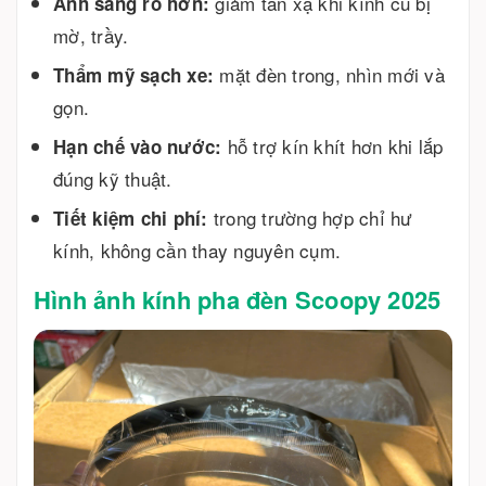
giảm tán xạ khi kính cũ bị
Ánh sáng rõ hơn:
mờ, trầy.
mặt đèn trong, nhìn mới và
Thẩm mỹ sạch xe:
gọn.
hỗ trợ kín khít hơn khi lắp
Hạn chế vào nước:
đúng kỹ thuật.
trong trường hợp chỉ hư
Tiết kiệm chi phí:
kính, không cần thay nguyên cụm.
Hình ảnh kính pha đèn Scoopy 2025