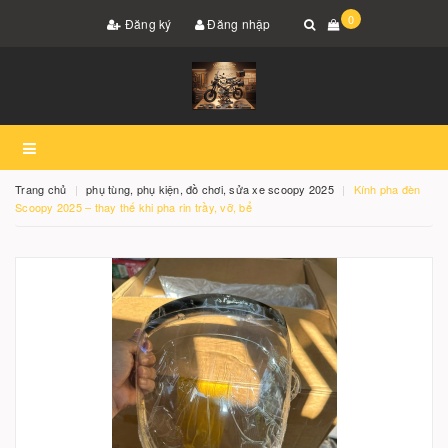
0
Đăng ký
Đăng nhập
Trang chủ
phụ tùng, phụ kiện, đồ chơi, sửa xe scoopy 2025
Kính pha đèn
Scoopy 2025 – thay thế khi pha rin trầy, vỡ, bể