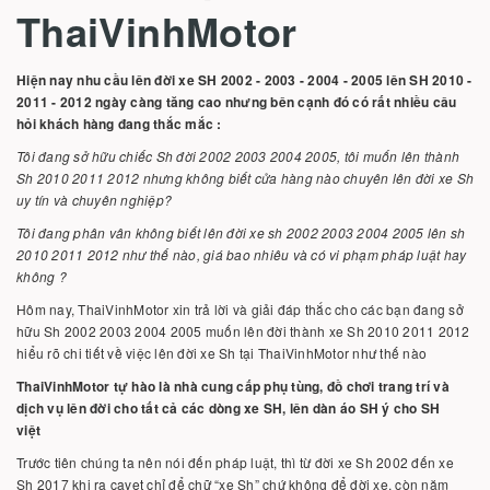
ThaiVinhMotor
Hiện nay nhu cầu lên đời xe SH 2002 - 2003 - 2004 - 2005 lên SH 2010 -
2011 - 2012 ngày càng tăng cao nhưng bên cạnh đó có rất nhiều câu
hỏi khách hàng đang thắc mắc :
Tôi đang sở hữu chiếc Sh đời 2002 2003 2004 2005, tôi muốn lên thành
Sh 2010 2011 2012 nhưng không biết cửa hàng nào chuyên lên đời xe Sh
uy tín và chuyên nghiệp?
Tôi đang phân vân không biết lên đời xe sh 2002 2003 2004 2005 lên sh
2010 2011 2012 như thế nào, giá bao nhiêu và có vi phạm pháp luật hay
không ?
Hôm nay, ThaiVinhMotor xin trả lời và giải đáp thắc cho các bạn đang sở
hữu Sh 2002 2003 2004 2005 muốn lên đời thành xe Sh 2010 2011 2012
hiểu rõ chi tiết về việc lên đời xe Sh tại ThaiVinhMotor như thế nào
ThaiVinhMotor tự hào là nhà cung cấp phụ tùng, đồ chơi trang trí và
dịch vụ lên đời cho tất cả các dòng xe SH, lên dàn áo SH ý cho SH
việt
Trước tiên chúng ta nên nói đến pháp luật, thì từ đời xe Sh 2002 đến xe
Sh 2017 khi ra cavet chỉ để chữ “xe Sh” chứ không để đời xe, còn năm