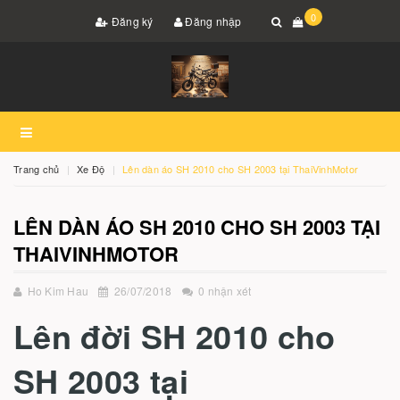
0
Đăng ký
Đăng nhập
Trang chủ
Xe Độ
Lên dàn áo SH 2010 cho SH 2003 tại ThaiVinhMotor
LÊN DÀN ÁO SH 2010 CHO SH 2003 TẠI
THAIVINHMOTOR
Ho Kim Hau
26/07/2018
0 nhận xét
Lên đời SH 2010 cho
SH 2003 tại