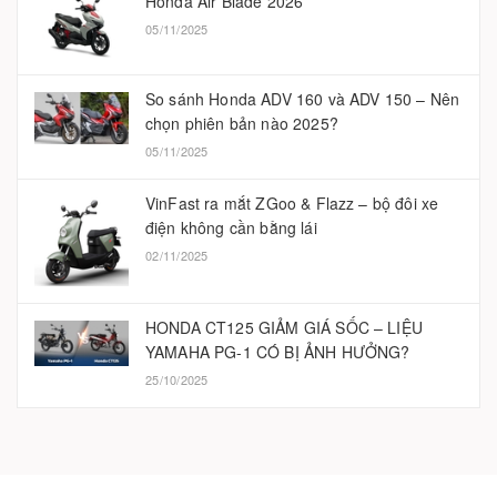
Honda Air Blade 2026
05/11/2025
So sánh Honda ADV 160 và ADV 150 – Nên
chọn phiên bản nào 2025?
05/11/2025
VinFast ra mắt ZGoo & Flazz – bộ đôi xe
điện không cần bằng lái
02/11/2025
HONDA CT125 GIẢM GIÁ SỐC – LIỆU
YAMAHA PG-1 CÓ BỊ ẢNH HƯỞNG?
25/10/2025