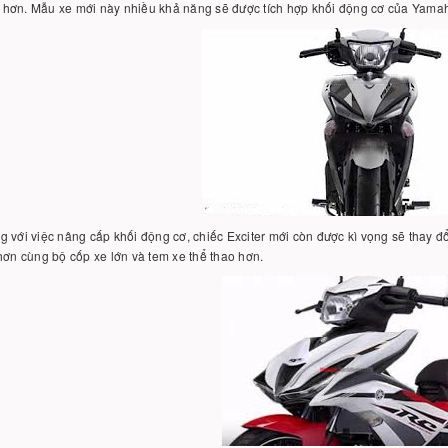
hơn. Mẫu xe mới này nhiều khả năng sẽ được tích hợp khối động cơ của Yamah
 với việc nâng cấp khối động cơ, chiếc Exciter mới còn được kì vọng sẽ thay đ
hơn cùng bộ cốp xe lớn và tem xe thể thao hơn.