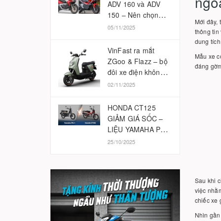
ngoạ
ADV 160 và ADV
150 – Nên chọn
Mới đây, 
phiên bản nào
05/11/2025
thông tin
2025?
dung tích
VinFast ra mắt
Mẫu xe cô
ZGoo & Flazz – bộ
đáng gờm 
đôi xe điện không
cần bằng lái
02/11/2025
HONDA CT125
GIẢM GIÁ SỐC –
LIỆU YAMAHA PG-
1 CÓ BỊ ẢNH
25/10/2025
HƯỞNG?
Sau khi c
việc nhằm
chiếc xe 
Nhìn gần