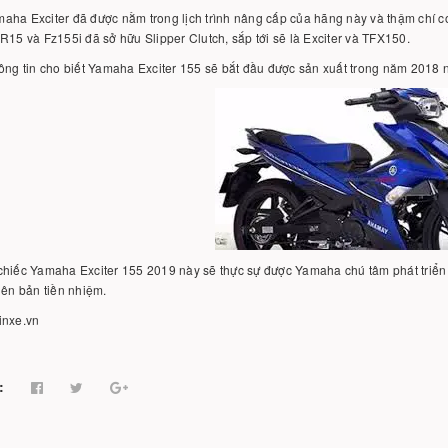
ha Exciter đã được nằm trong lịch trình nâng cấp của hãng này và thậm chí có 
R15 và Fz155i đã sở hữu Slipper Clutch, sắp tới sẽ là Exciter và TFX150.
ông tin cho biết Yamaha Exciter 155 sẽ bắt đầu được sản xuất trong năm 2018 
chiếc Yamaha Exciter 155 2019 này sẽ thực sự được Yamaha chú tâm phát triển 
iên bản tiền nhiệm.
inxe.vn
: