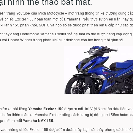
i hình thể thao bắt mắt.
trên trang Youtube của Mich Motocycle – một trang thông tin xe thường cung cấ
 về chiếc Exciter 155 hoàn toàn mới của Yamaha. Nếu thực sự phiên bản này đượ
 xi lanh 155 phân khối, SOHC và hộp số sẽ được phát triển lên 6 cấp như các đố
n tay dáng Underbone Yamaha Exciter thế hệ mới có thể được nâng cấp động cơ
với Honda Winner trong phân khúc underbone côn tay trong thời gian tới.
hiếc xe nổi tiếng
Yamaha Exciter 150
được ra mắt tại Việt Nam lần đầu tiên và
 hoàn thiện mẫu xe Yamaha Exciter bằng cách trang bị động cơ 155cc hoàn toà
ga mới ra mắt
Yamaha NVX 155
.
 vào những chiếc Exciter 155 được đồn đoán này, bạn sẽ thấy phong cách thiế