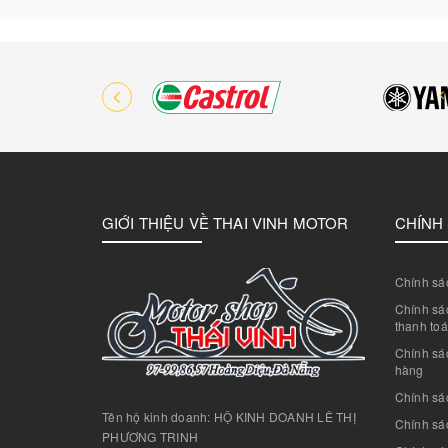
GIỚI THIỆU VỀ THAI VINH MOTOR
CHÍNH
Chính sác
Chính sác
thanh to
Chính sá
hàng
Chính sá
Tên hộ kinh doanh: HỘ KINH DOANH LÊ THỊ
Chính sác
PHƯƠNG TRINH