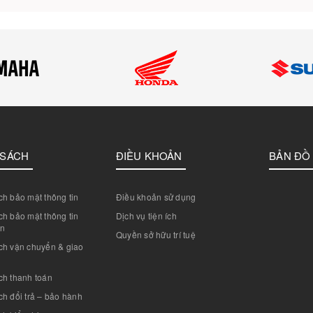
 SÁCH
ĐIỀU KHOẢN
BẢN ĐỒ
h bảo mật thông tin
Điều khoản sử dụng
h bảo mật thông tin
Dịch vụ tiện ích
án
Quyền sở hữu trí tuệ
ch vận chuyển & giao
ch thanh toán
h đổi trả – bảo hành