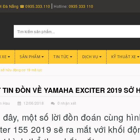
nơi Đà Nẵng ☎ 0935.333.110
Hotline:
0935 333 110
I XE
SẢN PHẨM
TIN TỨC
DỊCH VỤ
KỸ THUẬT XE
9 sở hửu động cơ 19 mã lực
 TIN ĐỒN VỀ YAMAHA EXCITER 2019 SỞ
m Hau
12/06/2018
0 nhận xét
 đây, một số lời đồn đoán cùng hì
iter 155 2019 sẽ ra mắt với khối 