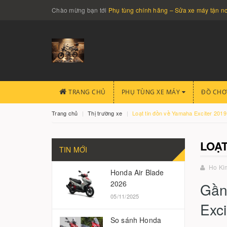
Chào mừng bạn tới
Phụ tùng chính hãng – Sửa xe máy tận 
TRANG CHỦ
PHỤ TÙNG XE MÁY
ĐỒ CHƠ
Trang chủ
Thị trường xe
Loạt tin đồn về Yamaha Exciter 201
LOẠT
TIN MỚI
Ho Ki
Honda Air Blade
2026
Gần
05/11/2025
Exc
So sánh Honda