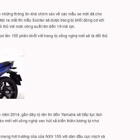
p những thông tin khá chính xác về các mẫu xe mới đã cho
c ra mắt thì mẫu Exciter sẽ được trang bị khối động cơ với
i thủ với mức công suất lên đến 19 mã lực.
 lên 155 phân khối với trang bị công nghệ mới sẽ là đối thủ
o năm 2014, gần đây rộ lên tin đồn Yamaha sẽ tiếp tục làm
n mới với công nghệ van hút xả biến thiên tương tự như
t mang hơi hướng của của NXV 155 với dàn đầu cục mịch và