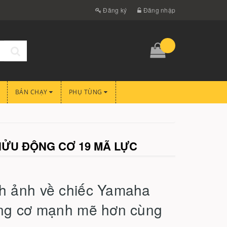
Đăng ký
Đăng nhập
BÁN CHẠY
PHỤ TÙNG
 HỬU ĐỘNG CƠ 19 MÃ LỰC
nh ảnh về chiếc Yamaha
động cơ mạnh mẽ hơn cùng