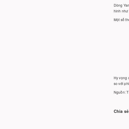
Dòng Yama
hình như 
Một số th
Hy vọng 
so với ph
Nguồn: T
Chia sẻ