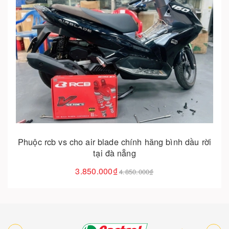
Cho vào giỏ hàng
Phuộc rcb vs cho air blade chính hãng bình dầu rời
tại đà nẵng
3.850.000₫
4.850.000₫