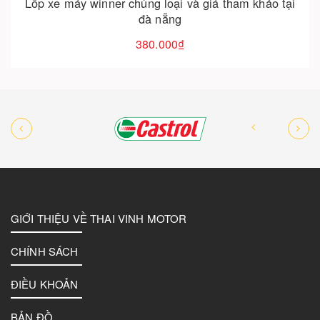
hủng loại và giá tham khảo tại
Ráp thùng hông nhôm ch
đà nẵng
không t
380.000₫
3.90
GIỚI THIỆU VỀ THAI VINH MOTOR
CHÍNH SÁCH
ĐIỀU KHOẢN
BẢN ĐỒ