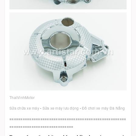
ThaiVinhMotor
Sửa chữa xe máy
-
Sửa xe máy lưu động
-
Đồ chơi xe máy Đà Nẵng
=====================================================
=============================