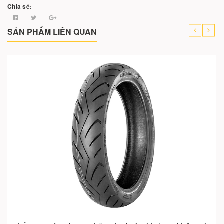
Chia sẻ:
SẢN PHẨM LIÊN QUAN
Hết hàng
Cho vào