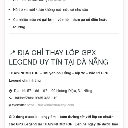
Hỗ trợ vá ruột / dán không ruột nếu có nhu cầu
Có nhiều mẫu
vỏ gai lớn – vỏ nhỏ – theo gu cổ điển hoặc
touring
📍 ĐỊA CHỈ THAY LỐP GPX
LEGEND UY TÍN TẠI ĐÀ NẴNG
THAIVINHMOTOR – Chuyên phụ tùng – lốp xe – bảo trì GPX
Legend chính hãng
🏠 Địa chỉ: 57 – 86 – 97 – 99 Hoàng Diệu, Đà Nẵng
📞 Hotline/Zalo: 0935.333.110
🌐 Website:
https://suaxemaydanang.com
Giữ dáng classic – chạy êm – bám đường tốt với lốp xe chuẩn
cho GPX Legend tại THAIVINHMOTOR. Liên hệ ngay để được báo