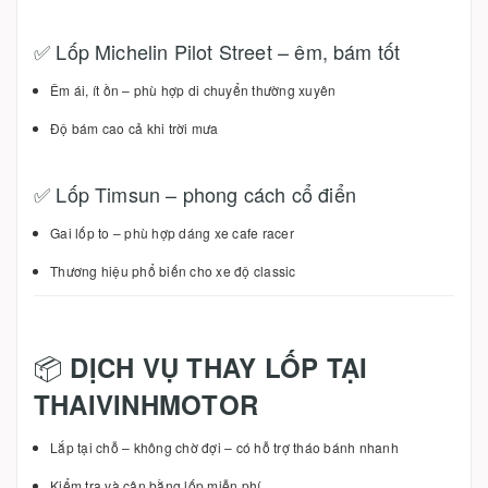
✅ Lốp Michelin Pilot Street – êm, bám tốt
Êm ái, ít ồn – phù hợp di chuyển thường xuyên
Độ bám cao cả khi trời mưa
✅ Lốp Timsun – phong cách cổ điển
Gai lốp to – phù hợp dáng xe cafe racer
Thương hiệu phổ biến cho xe độ classic
📦
DỊCH VỤ THAY LỐP TẠI
THAIVINHMOTOR
Lắp tại chỗ – không chờ đợi – có hỗ trợ tháo bánh nhanh
Kiểm tra và cân bằng lốp miễn phí