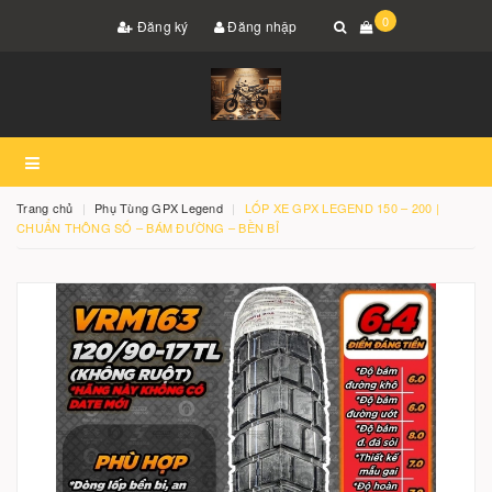
0
Đăng ký
Đăng nhập
Trang chủ
Phụ Tùng GPX Legend
LỐP XE GPX LEGEND 150 – 200 |
CHUẨN THÔNG SỐ – BÁM ĐƯỜNG – BỀN BỈ