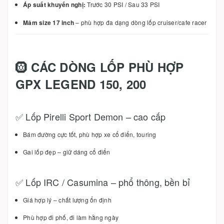
Áp suất khuyến nghị:
Trước 30 PSI / Sau 33 PSI
Mâm size 17 inch
– phù hợp đa dạng dòng lốp cruiser/cafe racer
🛞
CÁC DÒNG LỐP PHÙ HỢP
GPX LEGEND 150, 200
✅ Lốp Pirelli Sport Demon – cao cấp
Bám đường cực tốt, phù hợp xe cổ điển, touring
Gai lốp đẹp – giữ dáng cổ điển
✅ Lốp IRC / Casumina – phổ thông, bền bỉ
Giá hợp lý – chất lượng ổn định
Phù hợp đi phố, đi làm hằng ngày