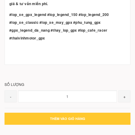
giá & tư vấn miễn phí.
#lop_xe_gpx_legend #lop_legend_150 #lop_legend_200
#lop_xe_classic #lop_xe_may_gpx #phu_tung_gpx
#gpx_legend_da_nang #thay_lop_gpx #lop_cafe_racer
#thaivinhmotor_gpx
SỐ LƯỢNG
-
+
THÊM VÀO GIỎ HÀNG