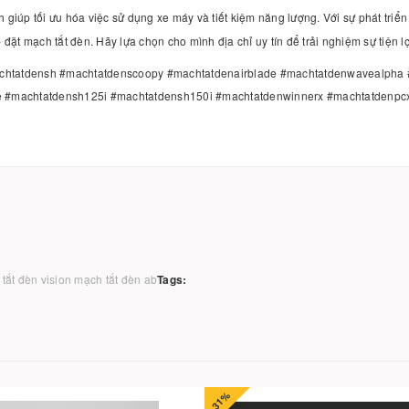
ch giúp tối ưu hóa việc sử dụng xe máy và tiết kiệm năng lượng. Với sự phát tr
 đặt mạch tắt đèn. Hãy lựa chọn cho mình địa chỉ uy tín để trải nghiệm sự tiện l
tatdensh #machtatdenscoopy #machtatdenairblade #machtatdenwavealpha #
 #machtatdensh125i #machtatdensh150i #machtatdenwinnerx #machtatdenpc
tắt đèn vision
mạch tắt đèn ab
Tags: