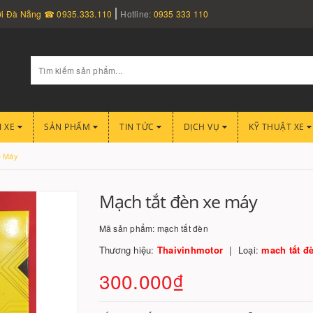
nơi Đà Nẵng ☎ 0935.333.110
Hotline:
0935 333 110
I XE
SẢN PHẨM
TIN TỨC
DỊCH VỤ
KỸ THUẬT XE
e Máy
Mạch tắt đèn xe máy
Mã sản phẩm:
mạch tắt đèn
Thương hiệu:
Thaivinhmotor
Loại:
mach tắt đ
300.000₫