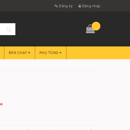
Đăng ký
Đăng nhập
BÁN CHẠY
PHỤ TÙNG
èn