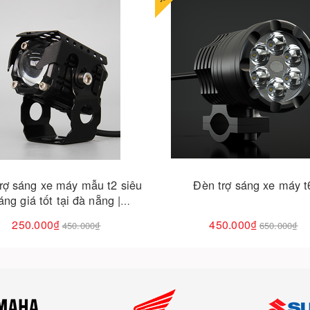
Cho vào giỏ hàng
Cho vào giỏ hàng
Đèn trợ sáng xe máy t6
Tổng hợp các loại đèn led 
s2 – k2 – k3 – laser - loại 
hợp nhất?
450.000₫
450.000₫
650.000₫