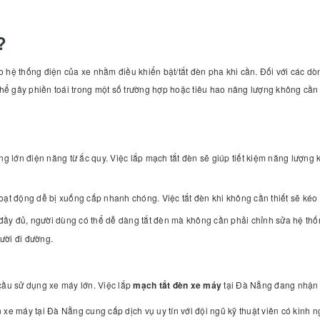
?
ào hệ thống điện của xe nhằm điều khiển bật/tắt đèn pha khi cần. Đối với các dò
thể gây phiền toái trong một số trường hợp hoặc tiêu hao năng lượng không cần
ng lớn điện năng từ ắc quy. Việc lắp mạch tắt đèn sẽ giúp tiết kiệm năng lượng
t động dễ bị xuống cấp nhanh chóng. Việc tắt đèn khi không cần thiết sẽ kéo dài
 đầy đủ, người dùng có thể dễ dàng tắt đèn mà không cần phải chỉnh sửa hệ thố
ười đi đường.
cầu sử dụng xe máy lớn. Việc lắp
mạch tắt đèn xe máy
tại Đà Nẵng đang nhận đ
 xe máy tại Đà Nẵng cung cấp dịch vụ uy tín với đội ngũ kỹ thuật viên có kinh n