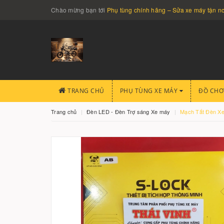
Chào mừng bạn tới
Phụ tùng chính hãng – Sửa xe máy tận 
TRANG CHỦ
PHỤ TÙNG XE MÁY
ĐỒ CHƠ
Trang chủ
Đèn LED - Đèn Trợ sáng Xe máy
Mạch Tắt Đèn X