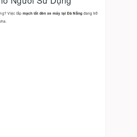
Cho Người Sử Dụng
ượng? Việc lắp
mạch tắt đèn xe máy tại Đà Nẵng
đang trở
pha.