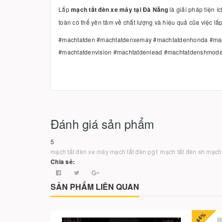
Lắp
mạch tắt đèn xe máy tại Đà Nẵng
là giải pháp tiện í
toàn có thể yên tâm về chất lượng và hiệu quả của việc lắp
#machtatden #machtatdenxemay #machtatdenhonda #mach
#machtatdenvision #machtatdenlead #machtatdenshmode
Đánh giá sản phẩm
5
mạch tắt đèn xe máy
mạch tắt đèn pg1
mạch tắt đèn sh
mạch 
Chia sẻ:
SẢN PHẨM LIÊN QUAN
-44%
-31%