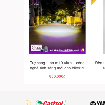
Cho vào giỏ hàng
ltra – công
Đèn trợ sáng xe máy mẫu t2 siêu
o biker đi
sáng giá tốt tại đà nẵng |
thaivinhmotor
250.000₫
450.000₫