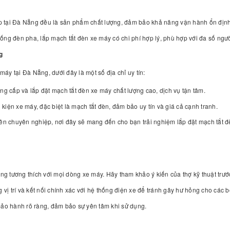
p tại Đà Nẵng đều là sản phẩm chất lượng, đảm bảo khả năng vận hành ổn địn
hống đèn pha, lắp mạch tắt đèn xe máy có chi phí hợp lý, phù hợp với đa số ngư
g
y tại Đà Nẵng, dưới đây là một số địa chỉ uy tín:
ng cấp và lắp đặt mạch tắt đèn xe máy chất lượng cao, dịch vụ tận tâm.
 kiện xe máy, đặc biệt là mạch tắt đèn, đảm bảo uy tín và giá cả cạnh tranh.
viên chuyên nghiệp, nơi đây sẽ mang đến cho bạn trải nghiệm lắp đặt mạch tắt đ
g tương thích với mọi dòng xe máy. Hãy tham khảo ý kiến của thợ kỹ thuật trước
 vị trí và kết nối chính xác với hệ thống điện xe để tránh gây hư hỏng cho các 
 bảo hành rõ ràng, đảm bảo sự yên tâm khi sử dụng.