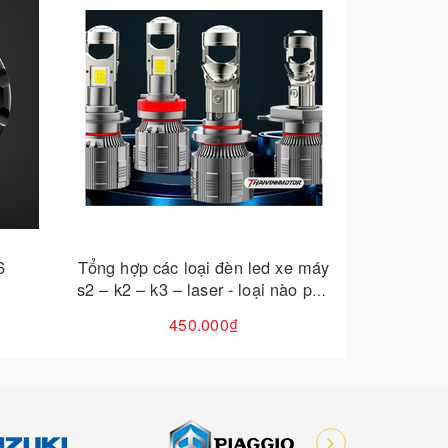
Cho vào giỏ hàng
xe máy
Bi mini h4 titan moto f15 – lắp đặt
nào phù
như zin cho mọi dòng xe tại đà
nẵng
450.000₫