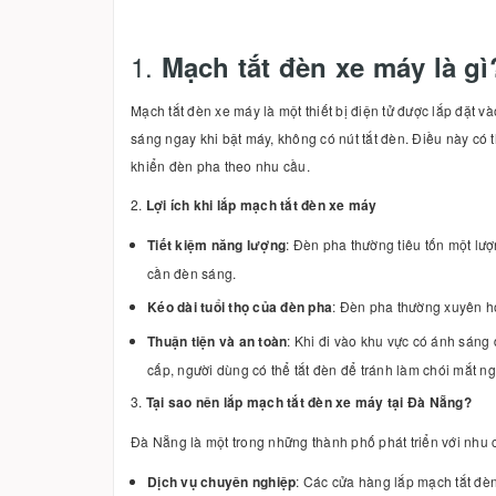
1.
Mạch tắt đèn xe máy là gì
Mạch tắt đèn xe máy là một thiết bị điện tử được lắp đặt v
sáng ngay khi bật máy, không có nút tắt đèn. Điều này có 
khiển đèn pha theo nhu cầu.
2.
Lợi ích khi lắp mạch tắt đèn xe máy
Tiết kiệm năng lượng
: Đèn pha thường tiêu tốn một lượ
cần đèn sáng.
Kéo dài tuổi thọ của đèn pha
: Đèn pha thường xuyên hoạ
Thuận tiện và an toàn
: Khi đi vào khu vực có ánh sáng
cấp, người dùng có thể tắt đèn để tránh làm chói mắt ng
3.
Tại sao nên lắp mạch tắt đèn xe máy tại Đà Nẵng?
Đà Nẵng là một trong những thành phố phát triển với nhu 
Dịch vụ chuyên nghiệp
: Các cửa hàng lắp mạch tắt đèn