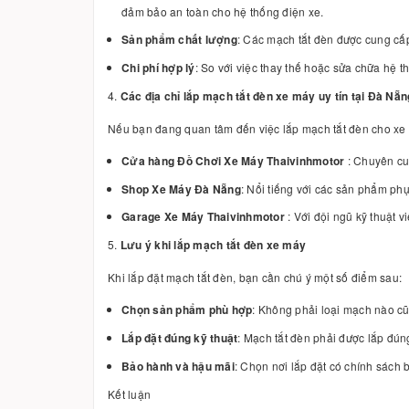
đảm bảo an toàn cho hệ thống điện xe.
Sản phẩm chất lượng
: Các mạch tắt đèn được cung cấ
Chi phí hợp lý
: So với việc thay thế hoặc sửa chữa hệ t
4.
Các địa chỉ lắp mạch tắt đèn xe máy uy tín tại Đà Nẵn
Nếu bạn đang quan tâm đến việc lắp mạch tắt đèn cho xe má
Cửa hàng Đồ Chơi Xe Máy Thaivinhmotor
: Chuyên cu
Shop Xe Máy Đà Nẵng
: Nổi tiếng với các sản phẩm phụ
Garage Xe Máy Thaivinhmotor
: Với đội ngũ kỹ thuật 
5.
Lưu ý khi lắp mạch tắt đèn xe máy
Khi lắp đặt mạch tắt đèn, bạn cần chú ý một số điểm sau:
Chọn sản phẩm phù hợp
: Không phải loại mạch nào cũn
Lắp đặt đúng kỹ thuật
: Mạch tắt đèn phải được lắp đúng
Bảo hành và hậu mãi
: Chọn nơi lắp đặt có chính sách
Kết luận