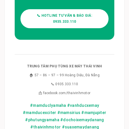
📞 HOTLINE TƯ VẤN & BÁO GIÁ:
0935.333.110
TRUNG TÂM PHỤ TÙNG XE MÁY THÁI VINH
🏠 57 – 86 – 97 – 99 Hoàng Diệu, Đà Nẵng
📞 0935.333.110
📩 facebook.com/thaivinhmotor
#mamduclyamaha #vanhducxemay
#mamducexciter #mamsirius #mamjupiter
#phutungyamaha #dochoixemaydanang
#thaivinhmotor #suaxemaydanang