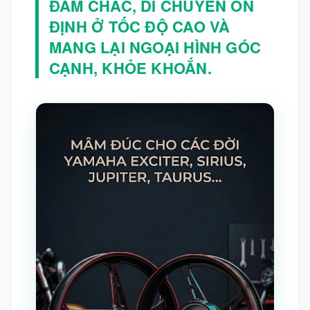
ĐẦM CHẮC, DI CHUYỂN ỔN
ĐỊNH Ở TỐC ĐỘ CAO VÀ
MANG LẠI NGOẠI HÌNH GÓC
CẠNH, KHỎE KHOẮN.