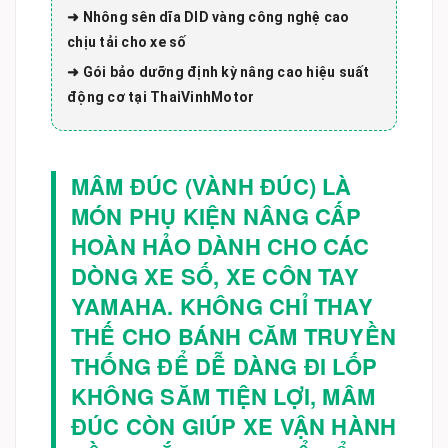
➜ Nhông sên dĩa DID vàng công nghệ cao
chịu tải cho xe số
➜ Gói bảo dưỡng định kỳ nâng cao hiệu suất
động cơ tại ThaiVinhMotor
MÂM ĐÚC (VÀNH ĐÚC) LÀ
MÓN PHỤ KIỆN NÂNG CẤP
HOÀN HẢO DÀNH CHO CÁC
DÒNG XE SỐ, XE CÔN TAY
YAMAHA. KHÔNG CHỈ THAY
THẾ CHO BÁNH CĂM TRUYỀN
THỐNG ĐỂ DỄ DÀNG ĐI LỐP
KHÔNG SĂM TIỆN LỢI, MÂM
ĐÚC CÒN GIÚP XE VẬN HÀNH