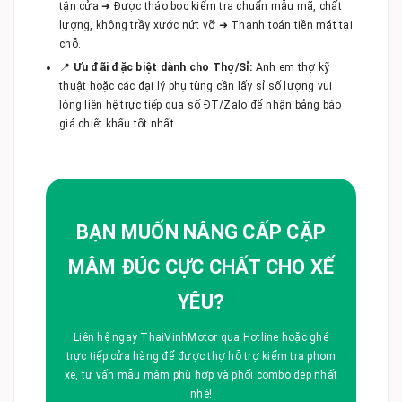
tận cửa ➜ Được tháo bọc kiểm tra chuẩn mẫu mã, chất
lượng, không trầy xước nứt vỡ ➜ Thanh toán tiền mặt tại
chỗ.
📍
Ưu đãi đặc biệt dành cho Thợ/Sỉ:
Anh em thợ kỹ
thuật hoặc các đại lý phụ tùng cần lấy sỉ số lượng vui
lòng liên hệ trực tiếp qua số ĐT/Zalo để nhận bảng báo
giá chiết khấu tốt nhất.
BẠN MUỐN NÂNG CẤP CẶP
MÂM ĐÚC CỰC CHẤT CHO XẾ
YÊU?
Liên hệ ngay ThaiVinhMotor qua Hotline hoặc ghé
trực tiếp cửa hàng để được thợ hỗ trợ kiểm tra phom
xe, tư vấn mẫu mâm phù hợp và phối combo đẹp nhất
nhé!