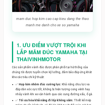
mam duc hop kim cao cap kieu dang the thao
manh me danh cho xe so yamaha
1. ƯU ĐIỂM VƯỢT TRỘI KHI
LẮP MÂM ĐÚC YAMAHA TẠI
THAIVINHMOTOR
Các sản phẩm vành đúc được phân phối tại hệ thống của
chúng tôi được tuyển chọn kỹ lưỡng, đảm bảo đáp ứng khắt
khe các tiêu chí kỹ thuật:
✅
Hợp kim nhôm đúc cường lực:
Khả năng chịu lực va
đập dằn xóc cực tốt, không bị hiện tượng cong vênh hay
nhảy vành khi xe vận hành qua các cung đường xấu, ổ gà.
✅
Tối ưu hóa khả năng đi lốp không săm:
Thiết kế mép