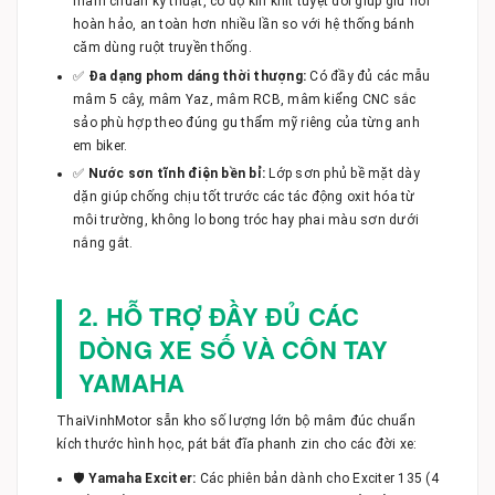
mâm chuẩn kỹ thuật, có độ kín khít tuyệt đối giúp giữ hơi
hoàn hảo, an toàn hơn nhiều lần so với hệ thống bánh
căm dùng ruột truyền thống.
✅
Đa dạng phom dáng thời thượng:
Có đầy đủ các mẫu
mâm 5 cây, mâm Yaz, mâm RCB, mâm kiểng CNC sắc
sảo phù hợp theo đúng gu thẩm mỹ riêng của từng anh
em biker.
✅
Nước sơn tĩnh điện bền bỉ:
Lớp sơn phủ bề mặt dày
dặn giúp chống chịu tốt trước các tác động oxit hóa từ
môi trường, không lo bong tróc hay phai màu sơn dưới
nắng gắt.
2. HỖ TRỢ ĐẦY ĐỦ CÁC
DÒNG XE SỐ VÀ CÔN TAY
YAMAHA
ThaiVinhMotor sẵn kho số lượng lớn bộ mâm đúc chuẩn
kích thước hình học, pát bắt đĩa phanh zin cho các đời xe:
🛡️
Yamaha Exciter:
Các phiên bản dành cho Exciter 135 (4