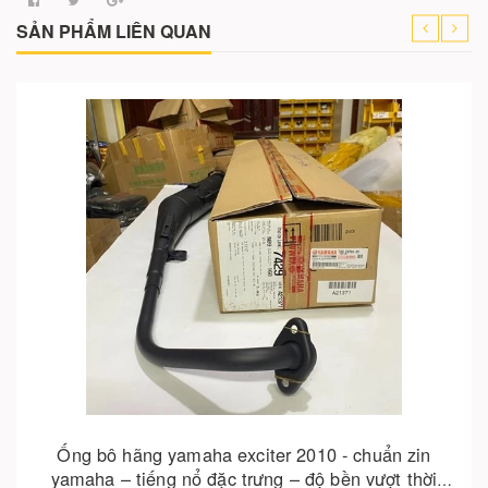
SẢN PHẨM LIÊN QUAN
Cho vào giỏ hàng
Mâm đúc 5 cây rc cho sirius jupiter excite
 chuẩn zin
giá tốt đà nẵng
n vượt thời