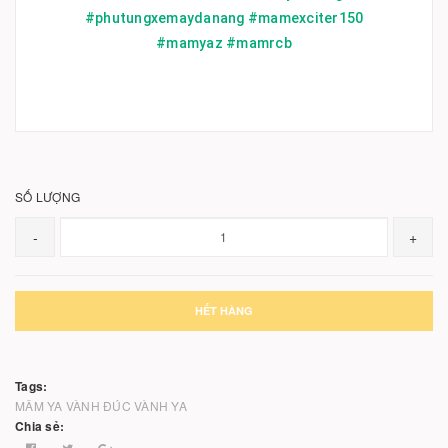
#phutungxemaydanang #mamexciter150
#mamyaz #mamrcb
SỐ LƯỢNG
-
+
HẾT HÀNG
Tags:
MÂM YA
VÀNH ĐÚC
VÀNH YA
Chia sẻ: