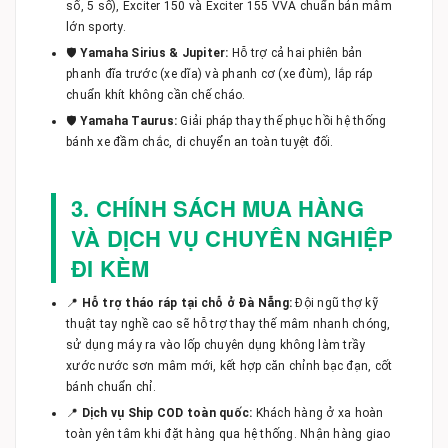
số, 5 số), Exciter 150 và Exciter 155 VVA chuẩn bản mâm
lớn sporty.
🛡️
Yamaha Sirius & Jupiter:
Hỗ trợ cả hai phiên bản
phanh đĩa trước (xe dĩa) và phanh cơ (xe đùm), lắp ráp
chuẩn khít không cần chế cháo.
🛡️
Yamaha Taurus:
Giải pháp thay thế phục hồi hệ thống
bánh xe đầm chắc, di chuyển an toàn tuyệt đối.
3. CHÍNH SÁCH MUA HÀNG
VÀ DỊCH VỤ CHUYÊN NGHIỆP
ĐI KÈM
📍
Hỗ trợ tháo ráp tại chỗ ở Đà Nẵng:
Đội ngũ thợ kỹ
thuật tay nghề cao sẽ hỗ trợ thay thế mâm nhanh chóng,
sử dụng máy ra vào lốp chuyên dụng không làm trầy
xước nước sơn mâm mới, kết hợp căn chỉnh bạc đạn, cốt
bánh chuẩn chỉ.
📍
Dịch vụ Ship COD toàn quốc:
Khách hàng ở xa hoàn
toàn yên tâm khi đặt hàng qua hệ thống. Nhận hàng giao