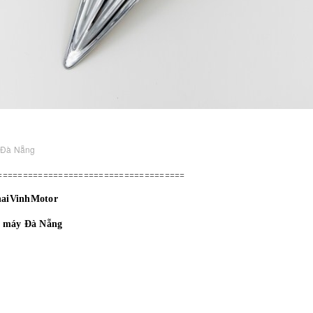
 Đà Nẵng
=====================================
haiVinhMotor
e máy Đà Nẵng