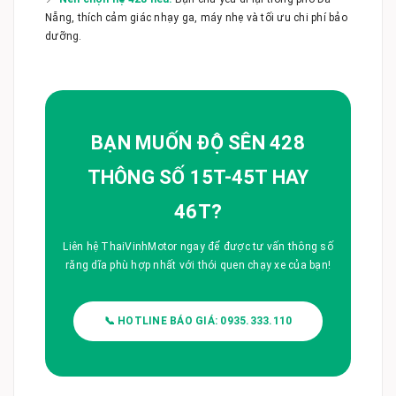
Nẵng, thích cảm giác nhạy ga, máy nhẹ và tối ưu chi phí bảo
dưỡng.
BẠN MUỐN ĐỘ SÊN 428
THÔNG SỐ 15T-45T HAY
46T?
Liên hệ ThaiVinhMotor ngay để được tư vấn thông số
răng dĩa phù hợp nhất với thói quen chạy xe của bạn!
📞 HOTLINE BÁO GIÁ: 0935.333.110