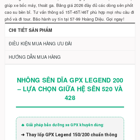
giúp xe bốc máy, thoát ga. Bảng giá 2026 đầy đủ các dòng sên phốt
cao su bền bỉ. Tư vấn thông số 15T-45T/46T phù hợp mọi nhu cầu đi
phố và đi tour. Bảo hành uy tín tại 57-99 Hoàng Diệu. Gọi ngay!
CHI TIẾT SẢN PHẨM
ĐIỀU KIỆN MUA HÀNG ƯU ĐÃI
HƯỚNG DẪN MUA HÀNG
NHÔNG SÊN DĨA GPX LEGEND 200
– LỰA CHỌN GIỮA HỆ SÊN 520 VÀ
428
🔥 Giải pháp bảo dưỡng xe GPX khuyên dùng:
➜ Thay lốp GPX Legend 150/200 chuẩn thông