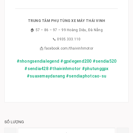
TRUNG TÂM PHỤ TÙNG XE MÁY THÁI VINH
🏠 57 – 86 – 97 – 99 Hoàng Diệu, Đà Nẵng
📞 0935.333.110
📩 facebook.com/thaivinhmotor
#nhongsendialegend #gpxlegend200 #sendia520
#sendia428 #thaivinhmotor #phutunggpx
#suaxemaydanang #sendiaphotcao-su
SỐ LƯỢNG