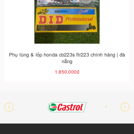
Cho vào giỏ hàng
Nhông sên dĩa xe brixton 150 tại đà nẵng
550.000₫