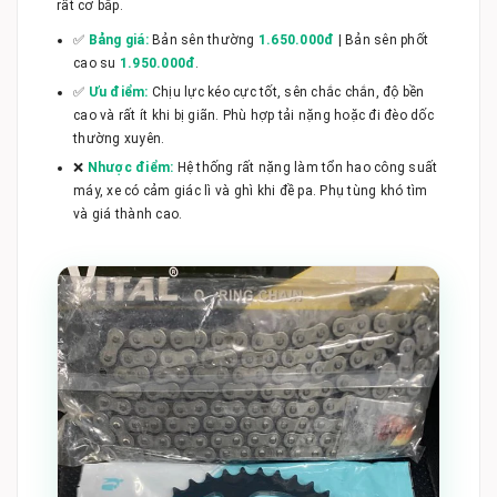
rất cơ bắp.
✅
Bảng giá:
Bản sên thường
1.650.000đ
| Bản sên phốt
cao su
1.950.000đ
.
✅
Ưu điểm:
Chịu lực kéo cực tốt, sên chắc chắn, độ bền
cao và rất ít khi bị giãn. Phù hợp tải nặng hoặc đi đèo dốc
thường xuyên.
❌
Nhược điểm:
Hệ thống rất nặng làm tổn hao công suất
máy, xe có cảm giác lì và ghì khi đề pa. Phụ tùng khó tìm
và giá thành cao.