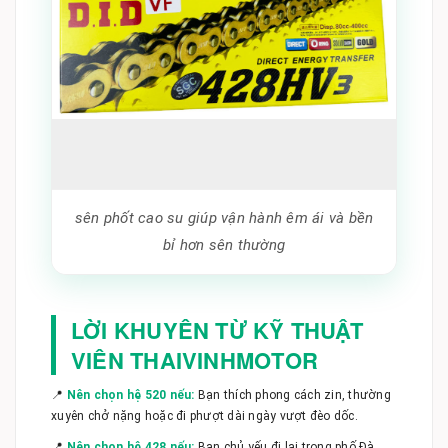
sên phốt cao su giúp vận hành êm ái và bền
bỉ hơn sên thường
LỜI KHUYÊN TỪ KỸ THUẬT
VIÊN THAIVINHMOTOR
📍
Nên chọn hệ 520 nếu:
Bạn thích phong cách zin, thường
xuyên chở nặng hoặc đi phượt dài ngày vượt đèo dốc.
📍
Nên chọn hệ 428 nếu:
Bạn chủ yếu đi lại trong phố Đà