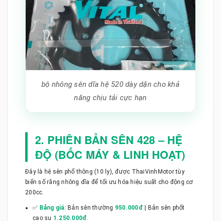
bộ nhông sên dĩa hệ 520 dày dặn cho khả
năng chịu tải cực hạn
2. PHIÊN BẢN SÊN 428 – HỆ
ĐỘ (BỐC MÁY & LINH HOẠT)
Đây là hệ sên phổ thông (10 ly), được ThaiVinhMotor tùy
biến số răng nhông dĩa để tối ưu hóa hiệu suất cho động cơ
200cc.
✅
Bảng giá:
Bản sên thường
950.000đ
| Bản sên phốt
cao su
1.250.000đ
.