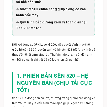
số nhà sản xuất
➜ Nhớt Motul chính hãng giúp động cơ vận
hành bốc máy
➜ Quy trình bảo dưỡng xe máy toàn diện tại
ThaiVinhMotor
Đối với dòng xe GPX Legend 200, việc quyết định thay thế
giữa hệ sên 520 (nguyên bản) và hệ sên 428 (độ/thay thế) sẽ
thay đổi rõ rệt cảm giác lái. ThaiVinhMotor xin gửi đến anh
em bài so sánh chi tiết để có lựa chọn tối ưu nhất.
1. PHIÊN BẢN SÊN 520 – HỆ
NGUYÊN BẢN (CHỊU TẢI CỰC
TỐT)
Sên 520 là dòng sên cỡ lớn, thường trang bị cho các dòng xe
trên 250cc. Đây là cấu hình mặc định giúp Legend 200 trông