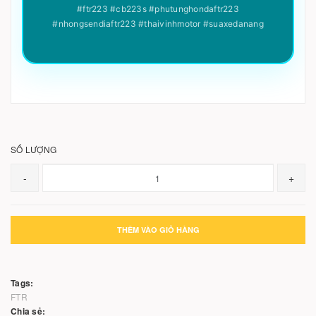
#ftr223 #cb223s #phutunghondaftr223
#nhongsendiaftr223 #thaivinhmotor #suaxedanang
SỐ LƯỢNG
-
+
THÊM VÀO GIỎ HÀNG
Tags:
FTR
Chia sẻ: