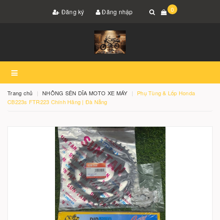
0
Đăng ký
Đăng nhập
Trang chủ
NHÔNG SÊN DĨA MOTO XE MÁY
Phụ Tùng & Lốp Honda
CB223s FTR223 Chính Hãng | Đà Nẵng