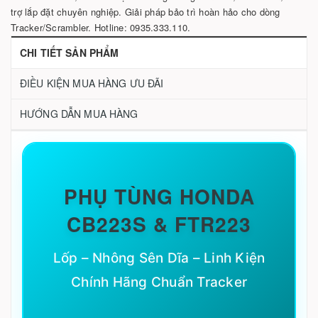
trợ lắp đặt chuyên nghiệp. Giải pháp bảo trì hoàn hảo cho dòng
Tracker/Scrambler. Hotline: 0935.333.110.
CHI TIẾT SẢN PHẨM
ĐIỀU KIỆN MUA HÀNG ƯU ĐÃI
HƯỚNG DẪN MUA HÀNG
PHỤ TÙNG HONDA
CB223S & FTR223
Lốp – Nhông Sên Dĩa – Linh Kiện
Chính Hãng Chuẩn Tracker