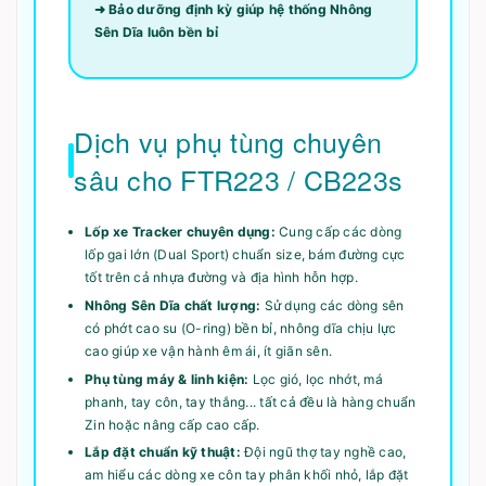
➜ Bảo dưỡng định kỳ giúp hệ thống Nhông
Sên Dĩa luôn bền bỉ
Dịch vụ phụ tùng chuyên
sâu cho FTR223 / CB223s
Lốp xe Tracker chuyên dụng:
Cung cấp các dòng
lốp gai lớn (Dual Sport) chuẩn size, bám đường cực
tốt trên cả nhựa đường và địa hình hỗn hợp.
Nhông Sên Dĩa chất lượng:
Sử dụng các dòng sên
có phớt cao su (O-ring) bền bỉ, nhông dĩa chịu lực
cao giúp xe vận hành êm ái, ít giãn sên.
Phụ tùng máy & linh kiện:
Lọc gió, lọc nhớt, má
phanh, tay côn, tay thắng... tất cả đều là hàng chuẩn
Zin hoặc nâng cấp cao cấp.
Lắp đặt chuẩn kỹ thuật:
Đội ngũ thợ tay nghề cao,
am hiểu các dòng xe côn tay phân khối nhỏ, lắp đặt