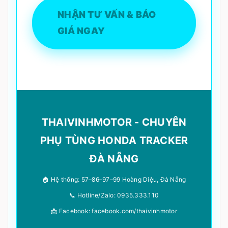
NHẬN TƯ VẤN & BÁO
GIÁ NGAY
THAIVINHMOTOR - CHUYÊN
PHỤ TÙNG HONDA TRACKER
ĐÀ NẴNG
🏠 Hệ thống: 57–86–97–99 Hoàng Diệu, Đà Nẵng
📞 Hotline/Zalo: 0935.333.110
📩 Facebook: facebook.com/thaivinhmotor