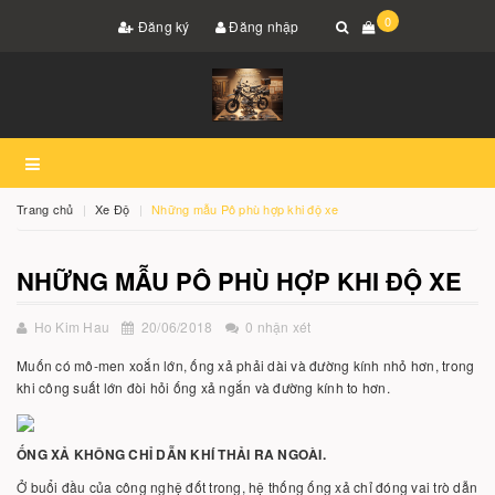
0
Đăng ký
Đăng nhập
Trang chủ
Xe Độ
Những mẫu Pô phù hợp khi độ xe
NHỮNG MẪU PÔ PHÙ HỢP KHI ĐỘ XE
Ho Kim Hau
20/06/2018
0 nhận xét
Muốn có mô-men xoắn lớn, ống xả phải dài và đường kính nhỏ hơn, trong
khi công suất lớn đòi hỏi ống xả ngắn và đường kính to hơn.
ỐNG XẢ KHÔNG CHỈ DẪN KHÍ THẢI RA NGOÀI.
Ở buổi đầu của công nghệ đốt trong, hệ thống ống xả chỉ đóng vai trò dẫn