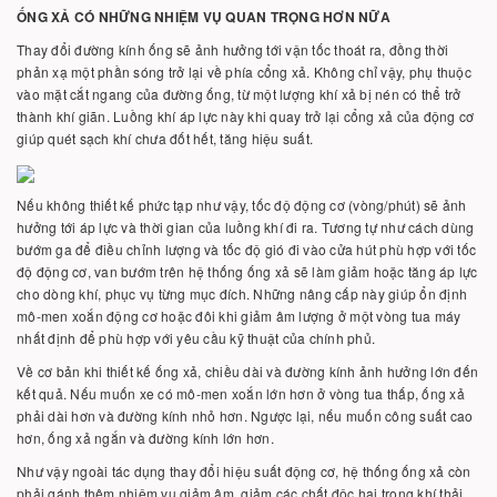
ỐNG XẢ CÓ NHỮNG NHIỆM VỤ QUAN TRỌNG HƠN NỮA
Thay đổi đường kính ống sẽ ảnh hưởng tới vận tốc thoát ra, đồng thời
phản xạ một phần sóng trở lại về phía cổng xả. Không chỉ vậy, phụ thuộc
vào mặt cắt ngang của đường ống, từ một lượng khí xả bị nén có thể trở
thành khí giãn. Luồng khí áp lực này khi quay trở lại cổng xả của động cơ
giúp quét sạch khí chưa đốt hết, tăng hiệu suất.
Nếu không thiết kế phức tạp như vậy, tốc độ động cơ (vòng/phút) sẽ ảnh
hưởng tới áp lực và thời gian của luồng khí đi ra. Tương tự như cách dùng
bướm ga để điều chỉnh lượng và tốc độ gió đi vào cửa hút phù hợp với tốc
độ động cơ, van bướm trên hệ thống ống xả sẽ làm giảm hoặc tăng áp lực
cho dòng khí, phục vụ từng mục đích. Những nâng cấp này giúp ổn định
mô-men xoắn động cơ hoặc đôi khi giảm âm lượng ở một vòng tua máy
nhất định để phù hợp với yêu cầu kỹ thuật của chính phủ.
Về cơ bản khi thiết kế ống xả, chiều dài và đường kính ảnh hưởng lớn đến
kết quả. Nếu muốn xe có mô-men xoắn lớn hơn ở vòng tua thấp, ống xả
phải dài hơn và đường kính nhỏ hơn. Ngược lại, nếu muốn công suất cao
hơn, ống xả ngắn và đường kính lớn hơn.
Như vậy ngoài tác dụng thay đổi hiệu suất động cơ, hệ thống ống xả còn
phải gánh thêm nhiệm vụ giảm âm, giảm các chất độc hại trong khí thải