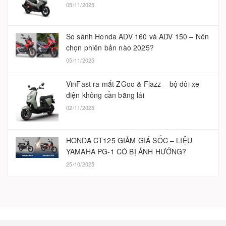
05/11/2025
So sánh Honda ADV 160 và ADV 150 – Nên
chọn phiên bản nào 2025?
05/11/2025
VinFast ra mắt ZGoo & Flazz – bộ đôi xe
điện không cần bằng lái
02/11/2025
HONDA CT125 GIẢM GIÁ SỐC – LIỆU
YAMAHA PG-1 CÓ BỊ ẢNH HƯỞNG?
25/10/2025