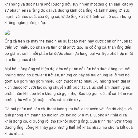
khí nóng và độc hại ra khỏi buồng đốt. Tuy nhiên một thời gian sau, các kỹ
sư phát hiện ra rằng độ dài và đường kính của ống xả ảnh hưởng tới sức
mạnh và hiệu suất của động cơ, từ đó ống xả trở thành vai trò quan trọng
không ngừng nâng cấp.
Ống xả trên xe máy thể thao hiệu suất cao hiện nay được tinh chỉnh, phát
triển với nhiều bộ phận và tính chất phức tạp. Từ cổ ống xả, thân ống đến
bộ giảm thanh, mỗi phần lại được chọn lựa từng loạt vật liệu phù hợp nhất
cho từng mục đích.
Mọi hệ thống ống xả hiện đại đều có phần cổ uốn bên dưới động cơ. Với
những động cơ 2 xi-lanh trở lên, những cổ này sẽ tựu chung lại ở một bộ
gom. Bộ gom này gồm nhiều kích thước khác nhau, xu hướng hiện đại là
kích thước lớn, với tác dụng chuyển đổi xúc tác và ức chế âm thanh, giúp
phần thân khi treo trên khung sẽ gọn nhẹ. Sau bộ gom có thể có thêm van
bướm phụ với một hoặc nhiều cảm biến oxy.
Có hai phần mỗi lần xả, thoát luồng khí thải di chuyển với tốc độ chậm và
giải phóng âm thanh áp lực lớn với tốc độ 518 m/s. Luồng khí thải đi ra
khỏi động cơ, đi xuống rồi thoát khỏi đường ống. Quá trình “lờn vờn” trong
đường ống luồng khí này gặp những thiết kế khác nhau mà cho ra kết quả
khác nhau.