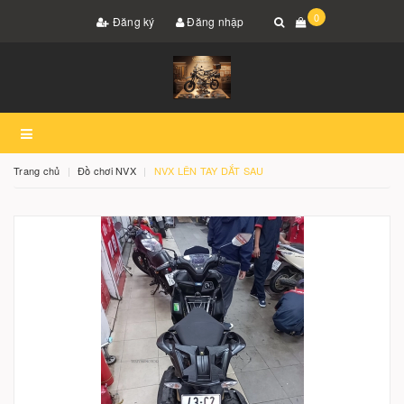
0
Đăng ký
Đăng nhập
Trang chủ
Đồ chơi NVX
NVX LÊN TAY DẮT SAU