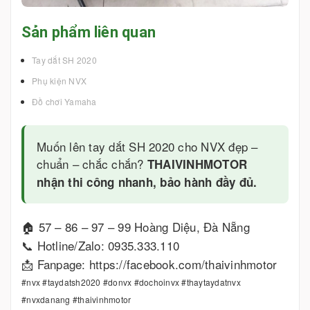
Sản phẩm liên quan
Tay dắt SH 2020
Phụ kiện NVX
Đồ chơi Yamaha
Muốn lên tay dắt SH 2020 cho NVX đẹp –
chuẩn – chắc chắn?
THAIVINHMOTOR
nhận thi công nhanh, bảo hành đầy đủ.
🏠 57 – 86 – 97 – 99 Hoàng Diệu, Đà Nẵng
📞 Hotline/Zalo: 0935.333.110
📩 Fanpage: https://facebook.com/thaivinhmotor
#nvx #taydatsh2020 #donvx #dochoinvx #thaytaydatnvx
#nvxdanang #thaivinhmotor