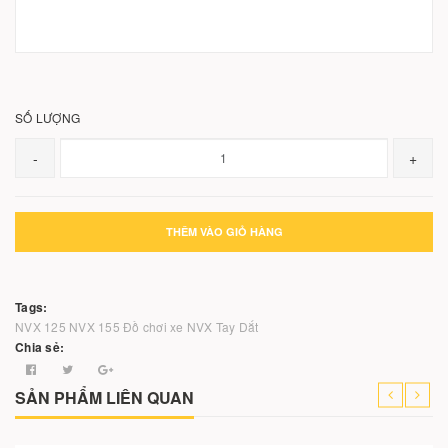
SỐ LƯỢNG
-
+
THÊM VÀO GIỎ HÀNG
Tags:
NVX 125
NVX 155
Đồ chơi xe NVX
Tay Dắt
Chia sẻ:
SẢN PHẨM LIÊN QUAN