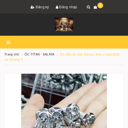
0
Đăng ký
Đăng nhập
Trang chủ
ỐC TITAN - SALAYA
Ốc kiểu xe máy Salaya, titan vì sao được
ưa chuộng ?