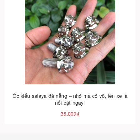
Cho vào giỏ hàng
Ốc kiểu salaya đà nẵng – nhỏ mà có võ, lên xe là
nổi bật ngay!
35.000₫