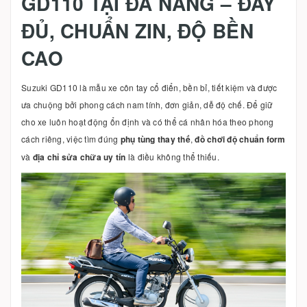
GD110 TẠI ĐÀ NẴNG – ĐẦY
ĐỦ, CHUẨN ZIN, ĐỘ BỀN
CAO
Suzuki GD110 là mẫu xe côn tay cổ điển, bền bỉ, tiết kiệm và được
ưa chuộng bởi phong cách nam tính, đơn giản, dễ độ chế. Để giữ
cho xe luôn hoạt động ổn định và có thể cá nhân hóa theo phong
cách riêng, việc tìm đúng
phụ tùng thay thế
,
đồ chơi độ chuẩn form
và
địa chỉ sửa chữa uy tín
là điều không thể thiếu.