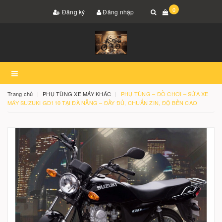
0
Đăng ký
Đăng nhập
Trang chủ
PHỤ TÙNG XE MÁY KHÁC
PHỤ TÙNG – ĐỒ CHƠI – SỬA XE
MÁY SUZUKI GD110 TẠI ĐÀ NẴNG – ĐẦY ĐỦ, CHUẨN ZIN, ĐỘ BỀN CAO