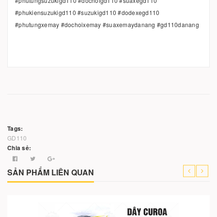
#phutungsuzukigd110 #dochoigd110 #suaxegd110
#phukiensuzukigd110 #suzukigd110 #dodexegd110
#phutungxemay #dochoixemay #suaxemaydanang #gd110danang
Tags:
GD110
Chia sẻ:
SẢN PHẨM LIÊN QUAN