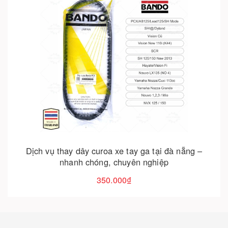
Cho vào giỏ hàng
Săm moto xe máy – ruột xe máy chất lượng cao đủ
size 350-17, 400-17, 450-17, 130/90-15, 350-18,
275-21, 350-16…
350.000₫