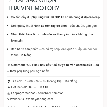
THAIVINHMOTOR?
Có sẵn đầy đủ
phụ tùng Suzuki GD110 chính hãng & độ cao cấp
Đội ngũ kỹ thuật
rành xe côn tay cổ điển
– sửa chuẩn, gắn gọn
Nhận
thiết kế – lên combo độ xe theo yêu cầu – không phá
form zin
Bảo hành sản phẩm – có hỗ trợ ship toàn quốc & lắp tận nơi nội
thành Đà Nẵng
💬
Comment “GD110 + nhu cầu” để được tư vấn combo sửa – độ
– thay phụ tùng phù hợp nhất!
🏠 Địa chỉ: 57 – 86 – 97 – 99 Hoàng Diệu, Đà Nẵng
📞 Hotline/Zalo: 0935.333.110
📩 Fanpage: facebook.com/thaivinhmotor
🌐 Website: suaxemaydanang.com