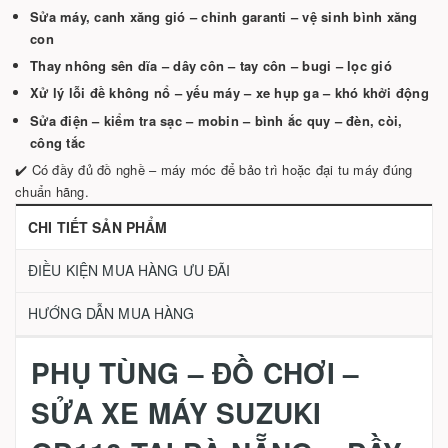
Sửa máy, canh xăng gió – chỉnh garanti – vệ sinh bình xăng
con
Thay nhông sên dĩa – dây côn – tay côn – bugi – lọc gió
Xử lý lỗi đề không nổ – yếu máy – xe hụp ga – khó khởi động
Sửa điện – kiểm tra sạc – mobin – bình ắc quy – đèn, còi,
công tắc
✔️ Có đầy đủ đồ nghề – máy móc để bảo trì hoặc đại tu máy đúng
chuẩn hãng.
CHI TIẾT SẢN PHẨM
ĐIỀU KIỆN MUA HÀNG ƯU ĐÃI
HƯỚNG DẪN MUA HÀNG
PHỤ TÙNG – ĐỒ CHƠI –
SỬA XE MÁY SUZUKI