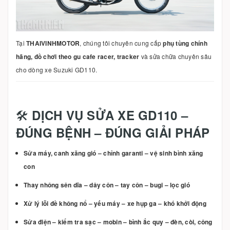
Tại
THAIVINHMOTOR
, chúng tôi chuyên cung cấp
phụ tùng chính
hãng, đồ chơi theo gu cafe racer, tracker
và sửa chữa chuyên sâu
cho dòng xe Suzuki GD110.
🛠️
DỊCH VỤ SỬA XE GD110 –
ĐÚNG BỆNH – ĐÚNG GIẢI PHÁP
Sửa máy, canh xăng gió – chỉnh garanti – vệ sinh bình xăng
con
Thay nhông sên dĩa – dây côn – tay côn – bugi – lọc gió
Xử lý lỗi đề không nổ – yếu máy – xe hụp ga – khó khởi động
Sửa điện – kiểm tra sạc – mobin – bình ắc quy – đèn, còi, công