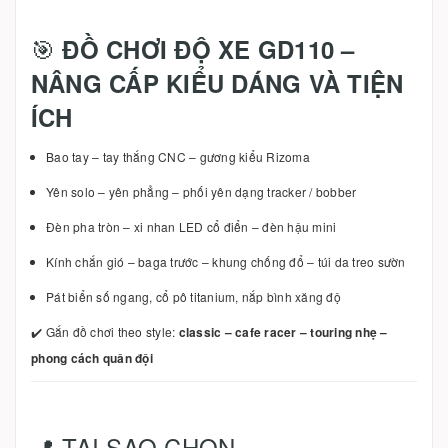
🎯
ĐỒ CHƠI ĐỘ XE GD110 –
NÂNG CẤP KIỂU DÁNG VÀ TIỆN
ÍCH
Bao tay – tay thắng CNC – gương kiểu Rizoma
Yên solo – yên phẳng – phối yên dạng tracker / bobber
Đèn pha tròn – xi nhan LED cổ điển – đèn hậu mini
Kính chắn gió – baga trước – khung chống đổ – túi da treo sườn
Pát biển số ngang, cổ pô titanium, nắp bình xăng độ
✔️ Gắn đồ chơi theo style:
classic – cafe racer – touring nhẹ –
phong cách quân đội
📍 TẠI SAO CHỌN