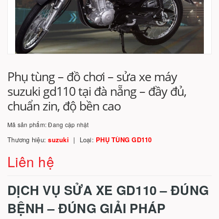
Phụ tùng – đồ chơi – sửa xe máy
suzuki gd110 tại đà nẵng – đầy đủ,
chuẩn zin, độ bền cao
Mã sản phẩm:
Đang cập nhật
Thương hiệu:
suzuki
Loại:
PHỤ TÙNG GD110
Liên hệ
DỊCH VỤ SỬA XE GD110 – ĐÚNG
BỆNH – ĐÚNG GIẢI PHÁP