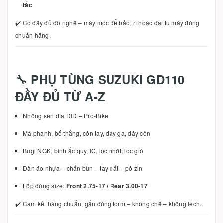
tắc
✔️ Có đầy đủ đồ nghề – máy móc để bảo trì hoặc đại tu máy đúng
chuẩn hãng.
🔧
PHỤ TÙNG SUZUKI GD110
ĐẦY ĐỦ TỪ A-Z
Nhông sên dĩa DID – Pro-Bike
Má phanh, bố thắng, côn tay, dây ga, dây côn
Bugi NGK, bình ắc quy, IC, lọc nhớt, lọc gió
Dàn áo nhựa – chắn bùn – tay dắt – pô zin
Lốp đúng size:
Front 2.75-17 / Rear 3.00-17
✔️ Cam kết hàng chuẩn, gắn đúng form – không chế – không lệch.