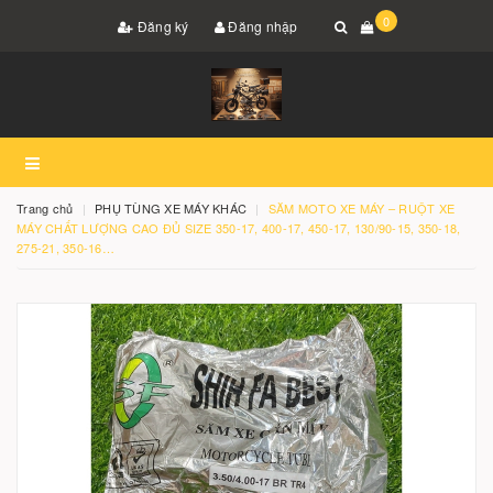
0
Đăng ký
Đăng nhập
Trang chủ
PHỤ TÙNG XE MÁY KHÁC
SĂM MOTO XE MÁY – RUỘT XE
MÁY CHẤT LƯỢNG CAO ĐỦ SIZE 350-17, 400-17, 450-17, 130/90-15, 350-18,
275-21, 350-16…