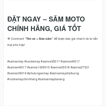
ĐẶT NGAY – SĂM MOTO
CHÍNH HÃNG, GIÁ TỐT
💬 Comment
“Tên xe + Size săm”
để được báo giá nhanh và tư vấn
loại phù hợp!
#samxemay #ruotxemay #samxe35017 #samxe40017
#samxe45017 #samxe1309015 #samxe35018 #samxe27521
#samxe35016 #phutungxemay #samxemaychatluong
#ruotxemaychinhhang #samxemaydanang