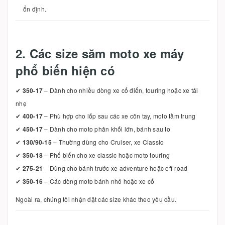
ổn định.
2. Các size săm moto xe máy
phổ biến hiện có
✔
350-17
– Dành cho nhiều dòng xe cổ điển, touring hoặc xe tải
nhẹ
✔
400-17
– Phù hợp cho lốp sau các xe côn tay, moto tầm trung
✔
450-17
– Dành cho moto phân khối lớn, bánh sau to
✔
130/90-15
– Thường dùng cho Cruiser, xe Classic
✔
350-18
– Phổ biến cho xe classic hoặc moto touring
✔
275-21
– Dùng cho bánh trước xe adventure hoặc off-road
✔
350-16
– Các dòng moto bánh nhỏ hoặc xe cổ
Ngoài ra, chúng tôi nhận đặt các size khác theo yêu cầu.