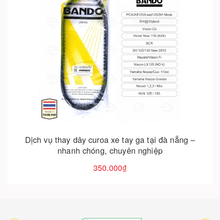
Phụ tùng – đồ chơi – sửa xe máy suzuki gd110 tại
đà nẵng – đầy đủ, chuẩn zin, độ bền cao
Liên hệ