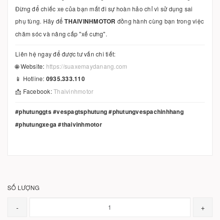
Đừng để chiếc xe của bạn mất đi sự hoàn hảo chỉ vì sử dụng sai
phụ tùng. Hãy để
THAIVINHMOTOR
đồng hành cùng bạn trong việc
chăm sóc và nâng cấp "xế cưng".
Liên hệ ngay để được tư vấn chi tiết:
🌐 Website:
https://suaxemaydanang.com
📱 Hotline:
0935.333.110
📩 Facebook:
Thaivinhmotor
#phutunggts #vespagtsphutung #phutungvespachinhhang
#phutungxega #thaivinhmotor
SỐ LƯỢNG
-
+