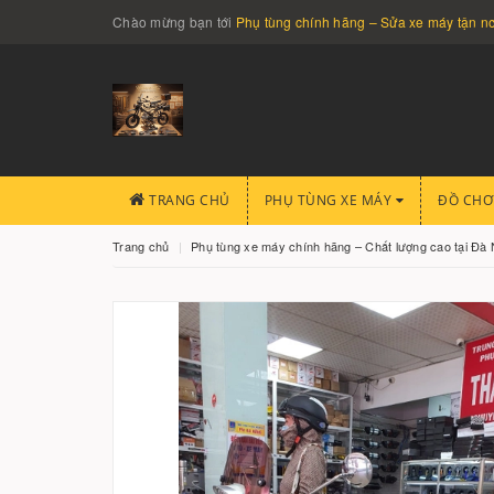
Chào mừng bạn tới
Phụ tùng chính hãng – Sửa xe máy tận 
TRANG CHỦ
PHỤ TÙNG XE MÁY
ĐỒ CHƠ
Trang chủ
Phụ tùng xe máy chính hãng – Chất lượng cao tại Đà