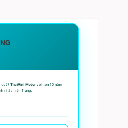
ÃNG
u quý?
ThaiVinhMotor
với hơn 10 năm
nh nhất miền Trung.