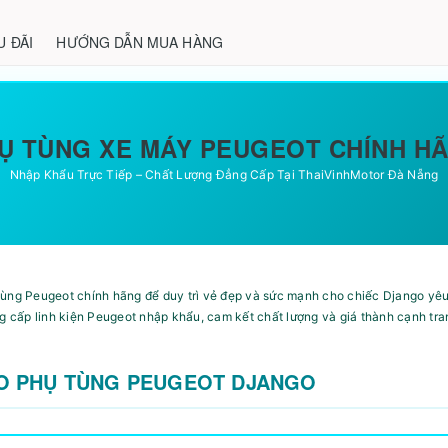
U ĐÃI
HƯỚNG DẪN MUA HÀNG
Ụ TÙNG XE MÁY PEUGEOT CHÍNH H
Nhập Khẩu Trực Tiếp – Chất Lượng Đẳng Cấp Tại ThaiVinhMotor Đà Nẵng
tùng Peugeot chính hãng để duy trì vẻ đẹp và sức mạnh cho chiếc Django yê
ng cấp linh kiện Peugeot nhập khẩu, cam kết chất lượng và giá thành cạnh tra
O PHỤ TÙNG PEUGEOT DJANGO