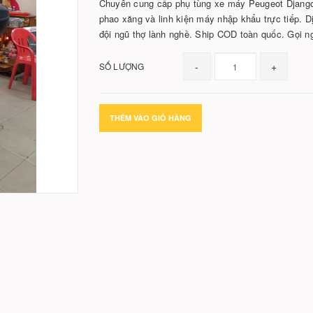
Chuyên cung cấp phụ tùng xe máy Peugeot Django
phao xăng và linh kiện máy nhập khẩu trực tiếp. 
đội ngũ thợ lành nghề. Ship COD toàn quốc. Gọi 
-
+
SỐ LƯỢNG
THÊM VÀO GIỎ HÀNG