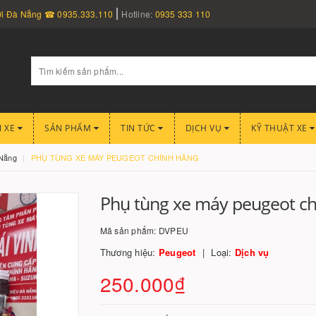
nơi Đà Nẵng ☎ 0935.333.110
Hotline:
0935 333 110
I XE
SẢN PHẨM
TIN TỨC
DỊCH VỤ
KỸ THUẬT XE
 Nẵng
PHỤ TÙNG XE MÁY PEUGEOT CHÍNH HÃNG
Phụ tùng xe máy peugeot ch
Mã sản phẩm:
DVPEU
Thương hiệu:
Peugeot
Loại:
Dịch vụ
250.000₫