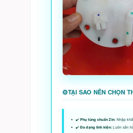
TẠI SAO NÊN CHỌN 
✔️
Phụ tùng chuẩn Zin:
Nhập khẩu
✔️
Đa dạng linh kiện:
Luôn sẵn hà