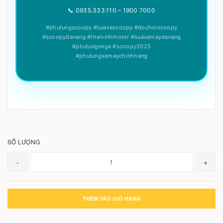
📞 0935.333.110 – 1900 7000
#phutungscoopy #suaxescoopy #dochoiscoopy
#scoopydanang #thaivinhmotor #suaxemaydanang
#phutungxega #scoopy2025
#phutungxemaychinhhang
SỐ LƯỢNG
-
+
THÊM VÀO GIỎ HÀNG