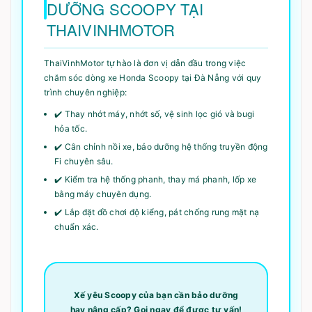
DƯỠNG SCOOPY TẠI
THAIVINHMOTOR
ThaiVinhMotor tự hào là đơn vị dẫn đầu trong việc
chăm sóc dòng xe Honda Scoopy tại Đà Nẵng với quy
trình chuyên nghiệp:
✔️ Thay nhớt máy, nhớt số, vệ sinh lọc gió và bugi
hỏa tốc.
✔️ Cân chỉnh nồi xe, bảo dưỡng hệ thống truyền động
Fi chuyên sâu.
✔️ Kiểm tra hệ thống phanh, thay má phanh, lốp xe
bằng máy chuyên dụng.
✔️ Lắp đặt đồ chơi độ kiểng, pát chống rung mặt nạ
chuẩn xác.
Xế yêu Scoopy của bạn cần bảo dưỡng
hay nâng cấp? Gọi ngay để được tư vấn!