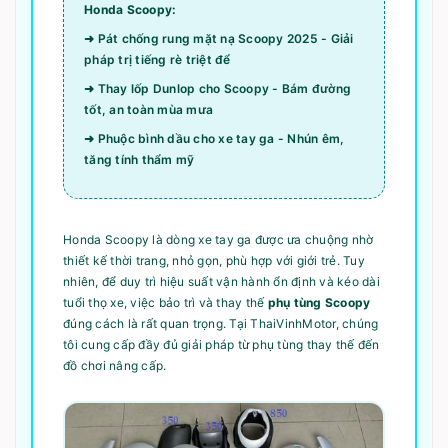
Honda Scoopy:
➜ Pát chống rung mặt nạ Scoopy 2025 - Giải
pháp trị tiếng rè triệt để
➜ Thay lốp Dunlop cho Scoopy - Bám đường
tốt, an toàn mùa mưa
➜ Phuộc bình dầu cho xe tay ga - Nhún êm,
tăng tính thẩm mỹ
Honda Scoopy là dòng xe tay ga được ưa chuộng nhờ
thiết kế thời trang, nhỏ gọn, phù hợp với giới trẻ. Tuy
nhiên, để duy trì hiệu suất vận hành ổn định và kéo dài
tuổi thọ xe, việc bảo trì và thay thế
phụ tùng Scoopy
đúng cách là rất quan trọng. Tại ThaiVinhMotor, chúng
tôi cung cấp đầy đủ giải pháp từ phụ tùng thay thế đến
đồ chơi nâng cấp.