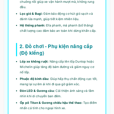
chuông nồi giúp xe vận hành mượt mà, không rung
đầu.
Lọc gió & Bugi:
Đảm bảo động cơ hút gió sạch và
đánh lửa mạnh, giúp tiết kiệm nhiên liệu.
Hệ thống phanh:
Đĩa phanh, má phanh (bố thắng)
chất lượng cao đảm bảo an toàn khi dừng khẩn cấp.
2. Đồ chơi - Phụ kiện nâng cấp
(Độ kiểng)
Lốp xe không ruột:
Nâng cấp lên lốp Dunlop hoặc
Michelin giúp tăng độ bám đường và giảm nguy cơ
nổ lốp.
Phuộc độ bình dầu:
Giúp hấp thụ chấn động cực tốt,
mang lại sự êm ái khi đi qua gờ giảm xóc.
Đèn LED & Gương cầu:
Cải thiện ánh sáng và tầm
nhìn khi di chuyển ban đêm.
Ốp pô Titan & Gương chiếu hậu thể thao:
Tạo điểm
nhấn cá tính cho ngoại hình xe.