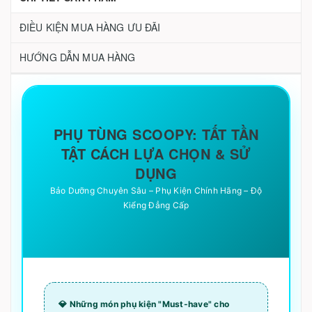
ĐIỀU KIỆN MUA HÀNG ƯU ĐÃI
HƯỚNG DẪN MUA HÀNG
PHỤ TÙNG SCOOPY: TẤT TẦN
TẬT CÁCH LỰA CHỌN & SỬ
DỤNG
Bảo Dưỡng Chuyên Sâu – Phụ Kiện Chính Hãng – Độ
Kiểng Đẳng Cấp
💎 Những món phụ kiện "Must-have" cho