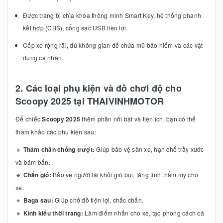
Được trang bị chìa khóa thông minh Smart Key, hệ thống phanh
kết hợp (CBS), cổng sạc USB tiện lợi.
Cốp xe rộng rãi, đủ không gian để chứa mũ bảo hiểm và các vật
dụng cá nhân.
2. Các loại phụ kiện và đồ chơi độ cho
Scoopy 2025 tại THAIVINHMOTOR
Để chiếc
Scoopy 2025
thêm phần nổi bật và tiện ích, bạn có thể
tham khảo các phụ kiện sau:
🔹
Thảm chân chống trượt:
Giúp bảo vệ sàn xe, hạn chế trầy xước
và bám bẩn.
🔹
Chắn gió:
Bảo vệ người lái khỏi gió bụi, tăng tính thẩm mỹ cho
xe.
🔹
Baga sau:
Giúp chở đồ tiện lợi, chắc chắn.
🔹
Kính kiểu thời trang:
Làm điểm nhấn cho xe, tạo phong cách cá