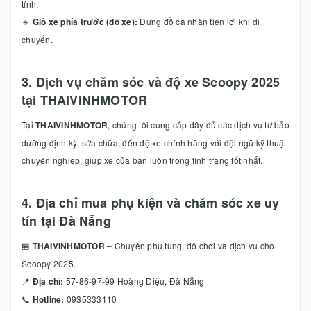
tính.
🔹
Giỏ xe phía trước (dõ xe):
Đựng đồ cá nhân tiện lợi khi di
chuyển.
3. Dịch vụ chăm sóc và độ xe Scoopy 2025
tại THAIVINHMOTOR
Tại
THAIVINHMOTOR
, chúng tôi cung cấp đầy đủ các dịch vụ từ bảo
dưỡng định kỳ, sửa chữa, đến độ xe chính hãng với đội ngũ kỹ thuật
chuyên nghiệp, giúp xe của bạn luôn trong tình trạng tốt nhất.
4. Địa chỉ mua phụ kiện và chăm sóc xe uy
tín tại Đà Nẵng
🏪
THAIVINHMOTOR
– Chuyên phụ tùng, đồ chơi và dịch vụ cho
Scoopy 2025.
📍
Địa chỉ:
57-86-97-99 Hoàng Diệu, Đà Nẵng
📞
Hotline:
0935333110