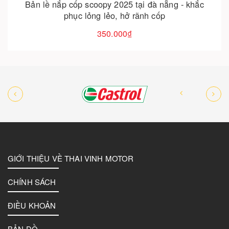
Nệm tựa lưng cao cấp cho xe vespa, scoopy, evo –
êm ái và sang trọng
250.000₫
GIỚI THIỆU VỀ THAI VINH MOTOR
CHÍNH SÁCH
ĐIỀU KHOẢN
BẢN ĐỒ