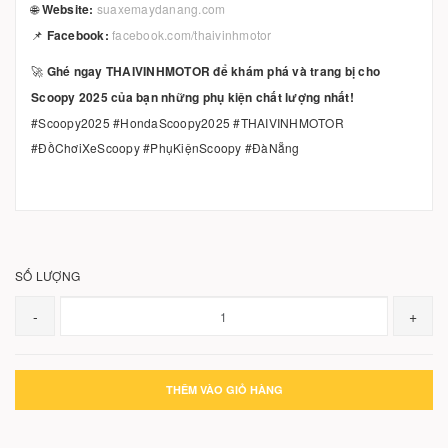
🌐
Website:
suaxemaydanang.com
📌
Facebook:
facebook.com/thaivinhmotor
🚀
Ghé ngay THAIVINHMOTOR để khám phá và trang bị cho
Scoopy 2025 của bạn những phụ kiện chất lượng nhất!
#Scoopy2025 #HondaScoopy2025 #THAIVINHMOTOR
#ĐồChơiXeScoopy #PhụKiệnScoopy #ĐàNẵng
SỐ LƯỢNG
-
+
THÊM VÀO GIỎ HÀNG