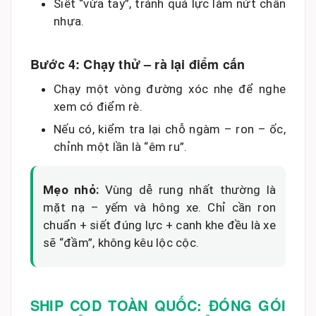
Siết “vừa tay”, tránh quá lực làm nứt chân
nhựa.
Bước 4: Chạy thử – rà lại điểm cấn
Chạy một vòng đường xóc nhẹ để nghe
xem có điểm rè.
Nếu có, kiểm tra lại chỗ ngàm – ron – ốc,
chỉnh một lần là “êm ru”.
Mẹo nhỏ:
Vùng dễ rung nhất thường là
mặt nạ – yếm và hông xe. Chỉ cần ron
chuẩn + siết đúng lực + canh khe đều là xe
sẽ “đầm”, không kêu lộc cộc.
SHIP COD TOÀN QUỐC: ĐÓNG GÓI