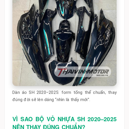
Dàn áo SH 2020–2025: form tổng thể chuẩn, thay
đúng đời sẽ lên dáng “nhìn là thấy mới”.
VÌ SAO BỘ VỎ NHỰA SH 2020–2025
NÊN THAY ĐÚNG CHUẨN?