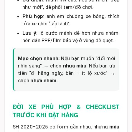
như mới”, dễ phối tem/đồ chơi.
Phù hợp
: anh em chuộng xe bóng, thích
rửa xe nhìn “lấp lánh”.
Lưu ý
: lộ xước mảnh dễ hơn nhựa nhám,
nên dán PPF/film bảo vệ ở vùng dễ quẹt.
Mẹo chọn nhanh:
Nếu bạn muốn “đổi mới
nhìn sang” → chọn
nhựa màu
. Nếu bạn ưu
tiên “đi hằng ngày, bền – ít lộ xước” →
chọn
nhựa nhám
.
ĐỜI XE PHÙ HỢP & CHECKLIST
TRƯỚC KHI ĐẶT HÀNG
SH 2020–2025 có form gần nhau, nhưng
màu