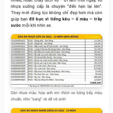
nhiều, hoặc chạy dịch vụ – đi làm mỗi ngày, vỏ
nhựa xuống cấp là chuyện “đến hẹn lại lên”.
Thay mới đúng lúc không chỉ đẹp hơn mà còn
giúp bạn
đỡ bực vì tiếng kêu – ố màu – trầy
xước
mỗi khi nhìn xe.
Dàn nhựa màu: hợp anh em thích xe bóng bẩy, màu
chuẩn, nhìn “sang” và dễ vệ sinh.