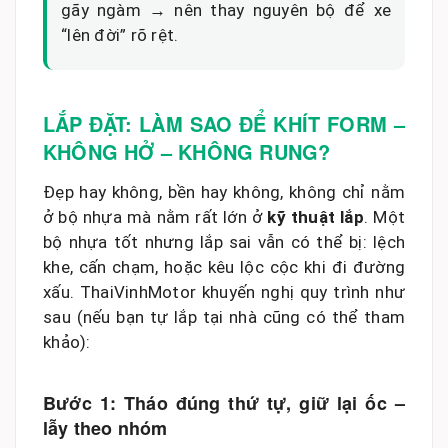
gãy ngàm → nên thay nguyên bộ để xe
“lên đời” rõ rệt.
LẮP ĐẶT: LÀM SAO ĐỂ KHÍT FORM –
KHÔNG HỞ – KHÔNG RUNG?
Đẹp hay không, bền hay không, không chỉ nằm
ở bộ nhựa mà nằm rất lớn ở
kỹ thuật lắp
. Một
bộ nhựa tốt nhưng lắp sai vẫn có thể bị: lệch
khe, cấn chạm, hoặc kêu lộc cộc khi đi đường
xấu. ThaiVinhMotor khuyến nghị quy trình như
sau (nếu bạn tự lắp tại nhà cũng có thể tham
khảo):
Bước 1: Tháo đúng thứ tự, giữ lại ốc –
lẫy theo nhóm