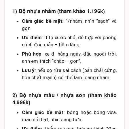
1) Bộ nhựa nhám (tham khảo 1.196k)
Cảm giác bề mặt
: lì/nhám, nhìn “sạch” và
gọn.
Ưu điểm
: ít lộ xước nhỏ, dễ hợp với phong
cách đơn giản – bền dáng.
Phù hợp
: xe đi hằng ngày, đậu ngoài trời,
anh em thích “chắc – gọn”.
Lưu ý
: nếu cọ rửa sai cách (bàn chải cứng,
hóa chất mạnh) có thể làm loang nhám.
2) Bộ nhựa màu / nhựa sơn (tham khảo
4.996k)
Cảm giác bề mặt
: bóng hoặc bóng vừa,
màu nổi bật, nhìn sang hơn.
Ưu điểm
: thẩm mỹ cao, hợp xe thích “đẹp