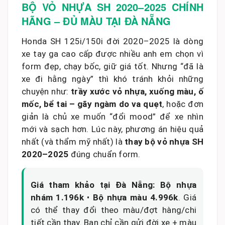
BỘ VỎ NHỰA SH 2020–2025 CHÍNH
HÃNG – ĐỦ MÀU TẠI ĐÀ NẴNG
Honda SH 125i/150i đời 2020–2025 là dòng
xe tay ga cao cấp được nhiều anh em chọn vì
form đẹp, chạy bốc, giữ giá tốt. Nhưng “đã là
xe đi hằng ngày” thì khó tránh khỏi những
chuyện như:
trầy xước vỏ nhựa, xuống màu, ố
mốc, bể tai – gãy ngàm do va quẹt
, hoặc đơn
giản là chủ xe muốn “đổi mood” để xe nhìn
mới và sạch hơn. Lúc này, phương án hiệu quả
nhất (và thẩm mỹ nhất) là
thay bộ vỏ nhựa SH
2020–2025
đúng chuẩn form.
Giá tham khảo tại Đà Nẵng:
Bộ nhựa
nhám 1.196k
•
Bộ nhựa màu 4.996k
. Giá
có thể thay đổi theo màu/đợt hàng/chi
tiết cần thay. Bạn chỉ cần gửi đời xe + màu