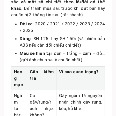
sắc và một số chi tiết theo lô/đời có thể
khác
. Để tránh mua sai, trước khi đặt bạn hãy
chuẩn bị 3 thông tin sau (rất nhanh):
Đời xe
: 2020 / 2021 / 2022 / 2023 / 2024
/ 2025
Dòng
: SH 125i hay SH 150i (và phiên bản
ABS nếu cần đối chiếu chi tiết)
Màu xe hiện tại
: đen – trắng – xám – đỏ…
(gửi ảnh chụp xe là chuẩn nhất)
Hạn
Cần kiểm
Vì sao quan trọng?
g
tra
mục
Ngà
Có
Gãy ngàm là nguyên
m –
gãy/rụng/r
nhân chính gây rung,
tai
ách nhựa
kêu, hở khe.
bắt
không?