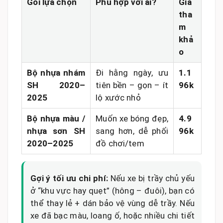
Gói lựa chọn
Phù hợp với ai?
Giá
tha
m
khả
o
Bộ nhựa nhám
Đi hằng ngày, ưu
1.1
SH 2020–
tiên bền – gọn – ít
96k
2025
lộ xước nhỏ
Bộ nhựa màu /
Muốn xe bóng đẹp,
4.9
nhựa sơn SH
sang hơn, dễ phối
96k
2020–2025
đồ chơi/tem
Gợi ý tối ưu chi phí:
Nếu xe bị trầy chủ yếu
ở “khu vực hay quẹt” (hông – đuôi), bạn có
thể thay lẻ + dán bảo vệ vùng dễ trầy. Nếu
xe đã bạc màu, loang ố, hoặc nhiều chi tiết