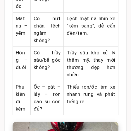
ốc
Mặt
Có nứt
Lệch mặt nạ nhìn xe
nạ –
chân, lệch
“kém sang”, dễ cấn
yếm
ngàm
đèn/tem.
không?
Hôn
Có trầy
Trầy sâu khó xử lý
g –
sâu/bể góc
thẩm mỹ, thay mới
đuôi
không?
thường đẹp hơn
nhiều.
Phụ
Ốc – pát –
Thiếu ron/ốc làm xe
kiện
lẫy – ron
nhanh rung và phát
đi
cao su còn
tiếng rè.
kèm
đủ?