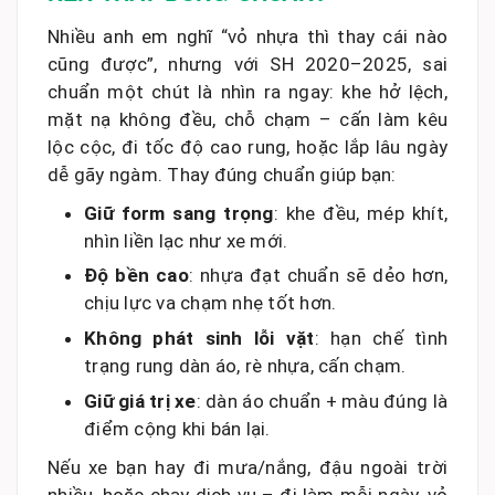
Nhiều anh em nghĩ “vỏ nhựa thì thay cái nào
cũng được”, nhưng với SH 2020–2025, sai
chuẩn một chút là nhìn ra ngay: khe hở lệch,
mặt nạ không đều, chỗ chạm – cấn làm kêu
lộc cộc, đi tốc độ cao rung, hoặc lắp lâu ngày
dễ gãy ngàm. Thay đúng chuẩn giúp bạn:
Giữ form sang trọng
: khe đều, mép khít,
nhìn liền lạc như xe mới.
Độ bền cao
: nhựa đạt chuẩn sẽ dẻo hơn,
chịu lực va chạm nhẹ tốt hơn.
Không phát sinh lỗi vặt
: hạn chế tình
trạng rung dàn áo, rè nhựa, cấn chạm.
Giữ giá trị xe
: dàn áo chuẩn + màu đúng là
điểm cộng khi bán lại.
Nếu xe bạn hay đi mưa/nắng, đậu ngoài trời