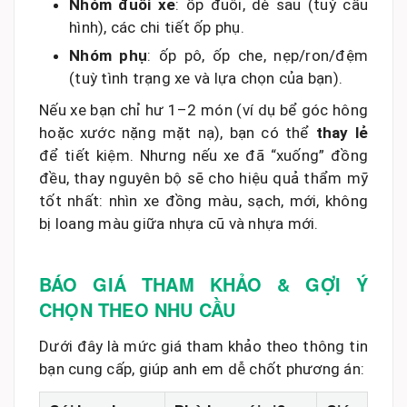
Nhóm đuôi xe
: ốp đuôi, dè sau (tuỳ cấu
hình), các chi tiết ốp phụ.
Nhóm phụ
: ốp pô, ốp che, nẹp/ron/đệm
(tuỳ tình trạng xe và lựa chọn của bạn).
Nếu xe bạn chỉ hư 1–2 món (ví dụ bể góc hông
hoặc xước nặng mặt nạ), bạn có thể
thay lẻ
để tiết kiệm. Nhưng nếu xe đã “xuống” đồng
đều, thay nguyên bộ sẽ cho hiệu quả thẩm mỹ
tốt nhất: nhìn xe đồng màu, sạch, mới, không
bị loang màu giữa nhựa cũ và nhựa mới.
BÁO GIÁ THAM KHẢO & GỢI Ý
CHỌN THEO NHU CẦU
Dưới đây là mức giá tham khảo theo thông tin
bạn cung cấp, giúp anh em dễ chốt phương án: