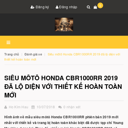
0
Đăng ký
Đăng nhập
Trang chủ
Đánh giá xe
Siêu môtô Honda CBR1000RR 2019 đã lộ diện với
thiết kế hoàn toàn mới
SIÊU MÔTÔ HONDA CBR1000RR 2019
ĐÃ LỘ DIỆN VỚI THIẾT KẾ HOÀN TOÀN
MỚI
Ho Kim Hau
10/07/2018
0 nhận xét
Hình ảnh về mẫu siêu môtô Honda CBR1000RR phiên bản 2019 mới
nhất với thiết kế và trang bị hoàn toàn khác biệt đã được tạp chí Young