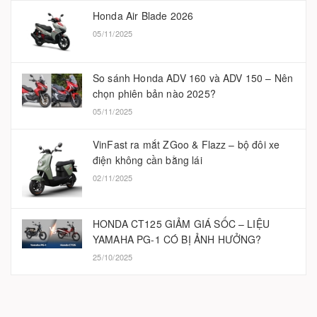
Honda Air Blade 2026
05/11/2025
So sánh Honda ADV 160 và ADV 150 – Nên
chọn phiên bản nào 2025?
05/11/2025
VinFast ra mắt ZGoo & Flazz – bộ đôi xe
điện không cần bằng lái
02/11/2025
HONDA CT125 GIẢM GIÁ SỐC – LIỆU
YAMAHA PG-1 CÓ BỊ ẢNH HƯỞNG?
25/10/2025