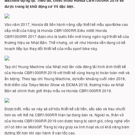
Machine dựng lại. Theo đó, chiếc môtô Honda CBR1000RR 2019 sẽ
được trang bị khối động cơ V4 đặc biệt.
Vào năm 2017, Honda đã tiến hành nâng cấp thiết kế mẫu sportbike cao
cấp nhất của hãng là Honda CBR1000RR.Siêu môtô Honda
CBR1000RR 2017 được cho là bước tiến mới trong ngôn ngữ thiết kế của
thương hiệu xe Nhật Bản. Thế nhưng, có vẻ như Honda vẫn đang có kế
hoạch tiếp tục thay đổi thiết kế của mẫu sport bike này.
Tạp chí Young Machine của Nhật một lần nữa đăng tải hình ảnh thiết kế
của Honda CBR1000RR 2019 với thiết kế cùng trang bị hoàn toàn mới và
ấn tượng. Theo tạp chí Young Machine, dự kiến khoảng cuối năm 2018,
thời điểm của Tokyo Motor Show và EICMA 2018, thương hiệu xe Nhật
Bản sẽ chính thức giới thiệu mẫu xe Honda CBR1000RR 2019.
Được biết, mẫu xe này sẽ sở hữu thiết kế cải tiến, sắc sảo và trau chuốt
hơn so với thế hệ CBR1000RR hiện tại đang bán ra. Ngoài ra, thân vỏ
của Honda CBR1000RR 2019 còn được trang bị cánh gió, công nghệ vốn
chỉ có trên xe MotoGP. Trang bị này giúp xe linh hoạt và có khả năng bám
đường tốt hơn khi vận hành ở vận tốc cao.