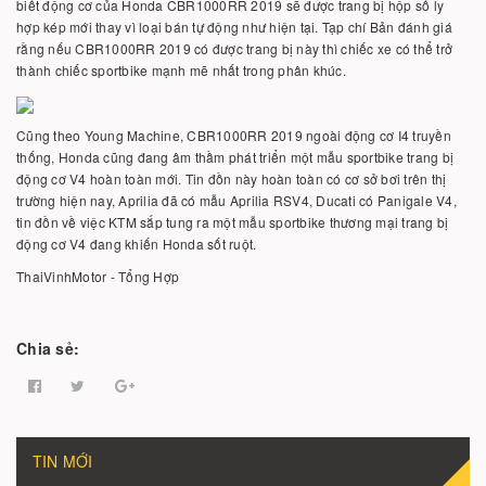
biết động cơ của Honda CBR1000RR 2019 sẽ được trang bị hộp số ly
hợp kép mới thay vì loại bán tự động như hiện tại. Tạp chí Bản đánh giá
rằng nếu CBR1000RR 2019 có được trang bị này thì chiếc xe có thể trở
thành chiếc sportbike mạnh mẽ nhất trong phân khúc.
Cũng theo Young Machine, CBR1000RR 2019 ngoài động cơ I4 truyền
thống, Honda cũng đang âm thầm phát triển một mẫu sportbike trang bị
động cơ V4 hoàn toàn mới. Tin đồn này hoàn toàn có cơ sở bơi trên thị
trường hiện nay, Aprilia đã có mẫu Aprilia RSV4, Ducati có Panigale V4,
tin đồn về việc KTM sắp tung ra một mẫu sportbike thương mại trang bị
động cơ V4 đang khiến Honda sốt ruột.
ThaiVinhMotor - Tổng Hợp
Chia sẻ:
TIN MỚI