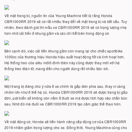
Về mặt trang bị, nguồn tin của Young Machine tiết lộ rằng Honda
CBR1000RR 2019 sẽ có rất nhiều thay đổi về mặt trang bị và kết cấu. Tuy
nhiên, theo đánh giá thì mẫu xe CBR1000RR 2019 sẽ có trọng lượng nhẹ
hơn nhờ cải tiến ở khung gầm và các chi tiết bên trong động cơ.
Bên cạnh đó, việc cải tiến khung gầm còn mang lại cho chiếc sportbike
1000cc của thương hiệu Honda hiệu suất hoạt động tốt và linh hoạt hơn.
Hệ thống treo của siêu môtô đình đám này cũng được thay mới với hệ
thống treo điện tử, mang đến cho người dùng rất nhiều tiện ích.
Một trang bị đáng chú ý nữa ở xe chính là gắp đơn phía sau, thay vì càng
nhôm lớn như ở thế hệ cũ. Honda CBR1000RR 2019 sẽ được trang bị gắp
đơn, pát biển số không còn nằm ở đuôi xe mà được tích hợp vào chắn bùn
sau. Nhờ đó mà đuôi xe CBR1000RR 2019 tạo cảm giác thể thao hơn.
Về mặt động cơ, Honda sẽ tiến hành nâng cấp động cơ của CBR1000RR
2019 nhằm giảm trọng lượng cho xe. Đồng thời, Young Machine cũng cho