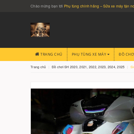
Chào mừng bạn tới
Phụ tùng chính hãng – Sửa xe máy tận 
TRANG CHỦ
PHỤ TÙNG XE MÁY
ĐỒ CHƠ
Trang chủ
Đồ chơi SH 2020, 2021, 2022, 2023, 2024, 2025
Si