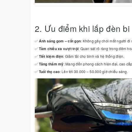
2. Ưu điểm khi lắp đèn b
✅
Ánh sáng gom – cắt gọn
: Không gây chói mắt người đi
✅
Tầm chiếu xa vượt trội
: Quan sát rõ ràng trong đêm h
✅
Tiết kiệm điện
: Giảm tải cho bình và hệ thống điện.
✅
Tăng thẩm mỹ
: Mang đến phong cách hiện đại, cao cấ
✅
Tuổi thọ cao
: Lên tới 30.000 – 50.000 giờ chiếu sáng.