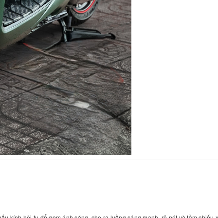
hấu kính hội tụ để gom ánh sáng, cho ra luồng sáng mạnh, rõ nét và tầm chiếu xa