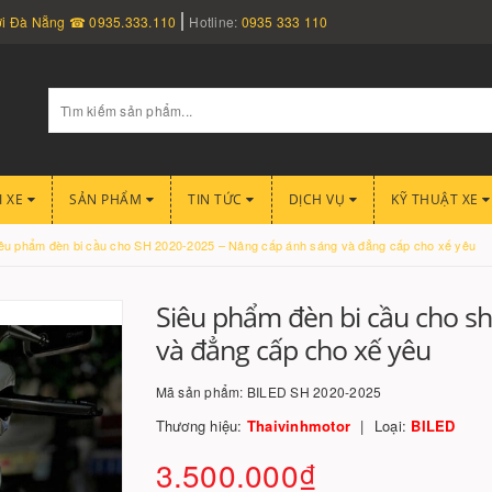
nơi Đà Nẵng ☎ 0935.333.110
Hotline:
0935 333 110
I XE
SẢN PHẨM
TIN TỨC
DỊCH VỤ
KỸ THUẬT XE
êu phẩm đèn bi cầu cho SH 2020-2025 – Nâng cấp ánh sáng và đẳng cấp cho xế yêu
Siêu phẩm đèn bi cầu cho s
và đẳng cấp cho xế yêu
Mã sản phẩm:
BILED SH 2020-2025
Thương hiệu:
Thaivinhmotor
Loại:
BILED
3.500.000₫