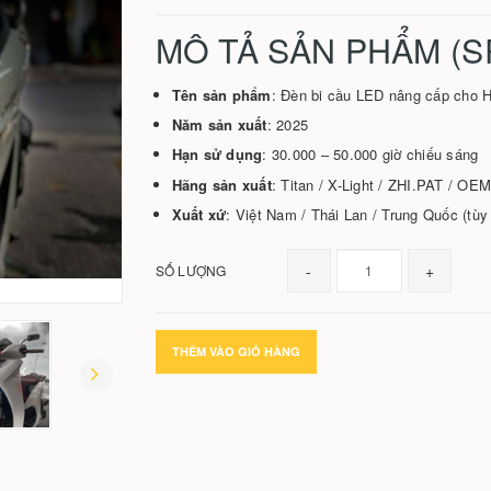
MÔ TẢ SẢN PHẨM (S
Tên sản phẩm
: Đèn bi cầu LED nâng cấp cho 
Năm sản xuất
: 2025
Hạn sử dụng
: 30.000 – 50.000 giờ chiếu sáng
Hãng sản xuất
: Titan / X-Light / ZHI.PAT / OEM
Xuất xứ
: Việt Nam / Thái Lan / Trung Quốc (tùy
-
+
SỐ LƯỢNG
THÊM VÀO GIỎ HÀNG