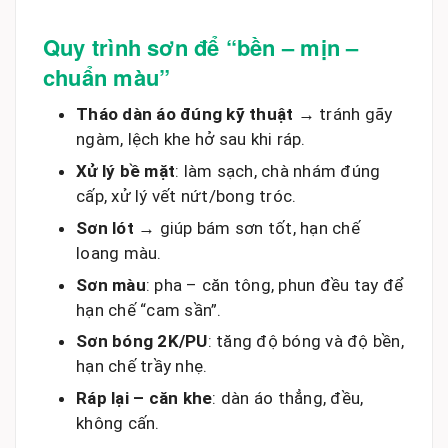
Quy trình sơn để “bền – mịn –
chuẩn màu”
Tháo dàn áo đúng kỹ thuật
→ tránh gãy
ngàm, lệch khe hở sau khi ráp.
Xử lý bề mặt
: làm sạch, chà nhám đúng
cấp, xử lý vết nứt/bong tróc.
Sơn lót
→ giúp bám sơn tốt, hạn chế
loang màu.
Sơn màu
: pha – căn tông, phun đều tay để
hạn chế “cam sần”.
Sơn bóng 2K/PU
: tăng độ bóng và độ bền,
hạn chế trầy nhẹ.
Ráp lại – căn khe
: dàn áo thẳng, đều,
không cấn.