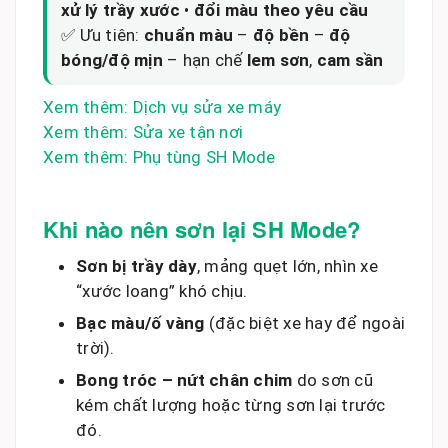
xử lý trầy xước
•
đổi màu theo yêu cầu
✅ Ưu tiên:
chuẩn màu
–
độ bền
–
độ
bóng/độ mịn
– hạn chế
lem sơn
,
cam sần
Xem thêm: Dịch vụ sửa xe máy
Xem thêm: Sửa xe tận nơi
Xem thêm: Phụ tùng SH Mode
Khi nào nên sơn lại SH Mode?
Sơn bị trầy dày
, mảng quẹt lớn, nhìn xe
“xước loang” khó chịu.
Bạc màu/ố vàng
(đặc biệt xe hay để ngoài
trời).
Bong tróc – nứt chân chim
do sơn cũ
kém chất lượng hoặc từng sơn lại trước
đó.