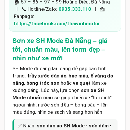
🏠 57 – 86 – 97 – 99 Hoàng Diệu, Đà Nẵng
| 📞 Hotline/Zalo:
0935.333.110
| 📩
Fanpage:
https://facebook.com/thaivinhmotor
Sơn xe SH Mode Đà Nẵng – giá
tốt, chuẩn màu, lên form đẹp –
nhìn như xe mới
SH Mode đi càng lâu càng dễ gặp các tình
trạng:
trầy xước dàn áo
,
bạc màu
,
ố vàng do
nắng
,
bong tróc sơn
hoặc
va quẹt
làm xe
xuống dáng. Lúc này, lựa chọn
sơn xe SH
Mode chuẩn màu
sẽ giúp chiếc xe “hồi sinh”
ngoại hình: nước sơn đều – bóng sâu – lên
màu đúng, nhìn xe sạch và sang hơn hẳn.
✅ Nhận:
sơn dàn áo SH Mode
•
sơn dặm
•