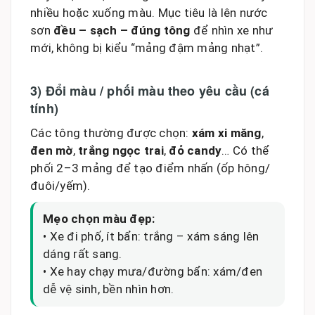
nhiều hoặc xuống màu. Mục tiêu là lên nước
sơn
đều – sạch – đúng tông
để nhìn xe như
mới, không bị kiểu “mảng đậm mảng nhạt”.
3) Đổi màu / phối màu theo yêu cầu (cá
tính)
Các tông thường được chọn:
xám xi măng
,
đen mờ
,
trắng ngọc trai
,
đỏ candy
… Có thể
phối 2–3 mảng để tạo điểm nhấn (ốp hông/
đuôi/yếm).
Mẹo chọn màu đẹp:
• Xe đi phố, ít bẩn: trắng – xám sáng lên
dáng rất sang.
• Xe hay chạy mưa/đường bẩn: xám/đen
dễ vệ sinh, bền nhìn hơn.