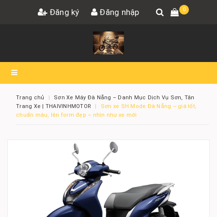
0
Đăng ký
Đăng nhập
Trang chủ
Sơn Xe Máy Đà Nẵng – Danh Mục Dịch Vụ Sơn, Tân
Trang Xe | THAIVINHMOTOR
Sơn xe SH Mode Đà Nẵng – giá tốt,
chuẩn màu, lên form đẹp – nhìn như xe mới