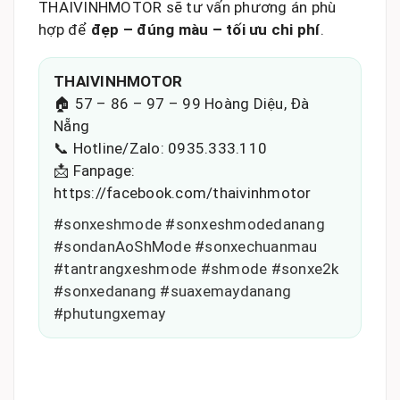
THAIVINHMOTOR sẽ tư vấn phương án phù
hợp để
đẹp – đúng màu – tối ưu chi phí
.
THAIVINHMOTOR
🏠 57 – 86 – 97 – 99 Hoàng Diệu, Đà
Nẵng
📞 Hotline/Zalo: 0935.333.110
📩 Fanpage:
https://facebook.com/thaivinhmotor
#sonxeshmode #sonxeshmodedanang
#sondanAoShMode #sonxechuanmau
#tantrangxeshmode #shmode #sonxe2k
#sonxedanang #suaxemaydanang
#phutungxemay