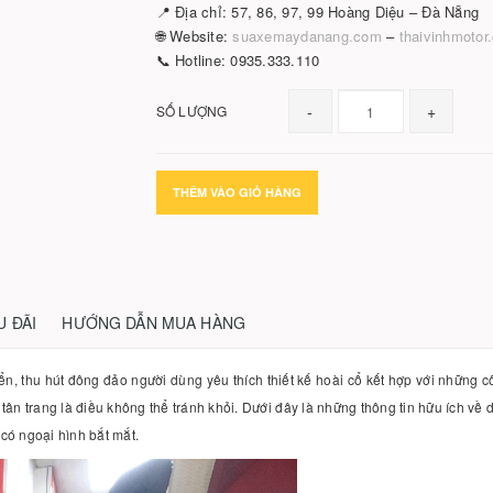
📍 Địa chỉ: 57, 86, 97, 99 Hoàng Diệu – Đà Nẵng
🌐 Website:
suaxemaydanang.com
–
thaivinhmotor
📞 Hotline: 0935.333.110
-
+
SỐ LƯỢNG
THÊM VÀO GIỎ HÀNG
U ĐÃI
HƯỚNG DẪN MUA HÀNG
thu hút đông đảo người dùng yêu thích thiết kế hoài cổ kết hợp với những cô
à tân trang là điều không thể tránh khỏi. Dưới đây là những thông tin hữu ích v
 có ngoại hình bắt mắt.