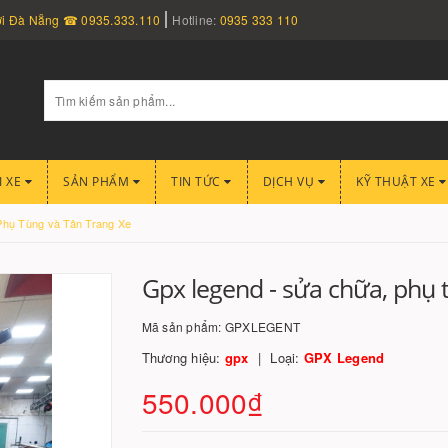
nơi Đà Nẵng ☎ 0935.333.110
Hotline:
0935 333 110
I XE
SẢN PHẨM
TIN TỨC
DỊCH VỤ
KỸ THUẬT XE
hụ Tùng và Tân Trang Xe
Gpx legend - sửa chữa, phụ t
Mã sản phẩm:
GPXLEGENT
Thương hiệu:
gpx
Loại:
GPX Legend
550.000₫