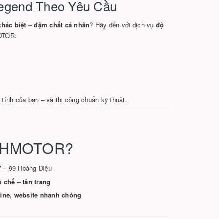
egend Theo Yêu Cầu
hác biệt – đậm chất cá nhân
? Hãy đến với dịch vụ
độ
OTOR:
 tính của bạn – và thi công chuẩn kỹ thuật.
INHMOTOR?
7 – 99 Hoàng Diệu
 chế – tân trang
line, website nhanh chóng