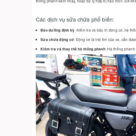
thống phanh kém nhạy, hoặc bộ ly hợp bị hao mòn. Để khắc
Các dịch vụ sửa chữa phổ biến:
Bảo dưỡng định kỳ
: Kiểm tra và bảo trì động cơ, hệ t
Sửa chữa động cơ
: Động cơ là trái tim của xe, cần đư
Kiểm tra và thay thế hệ thống phanh
: Hệ thống phanh 