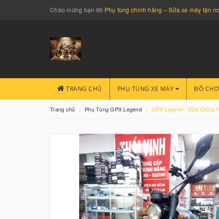
Chào mừng bạn tới
Phụ tùng chính hãng – Sửa xe máy tận 
TRANG CHỦ
PHỤ TÙNG XE MÁY
ĐỒ CHƠ
Trang chủ
Phụ Tùng GPX Legend
GPX Legend - Sửa Chữa, P