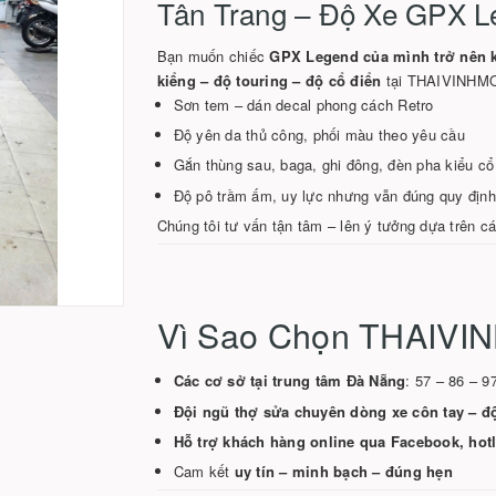
Tân Trang – Độ Xe GPX L
Bạn muốn chiếc
GPX Legend của mình trở nên k
kiểng – độ touring – độ cổ điển
tại THAIVINHM
Sơn tem – dán decal phong cách Retro
Độ yên da thủ công, phối màu theo yêu cầu
Gắn thùng sau, baga, ghi đông, đèn pha kiểu cổ
Độ pô trầm ấm, uy lực nhưng vẫn đúng quy định
Chúng tôi tư vấn tận tâm – lên ý tưởng dựa trên cá
Vì Sao Chọn THAIV
Các cơ sở tại trung tâm Đà Nẵng
: 57 – 86 – 9
Đội ngũ thợ sửa chuyên dòng xe côn tay – độ
Hỗ trợ khách hàng online qua Facebook, hot
Cam kết
uy tín – minh bạch – đúng hẹn