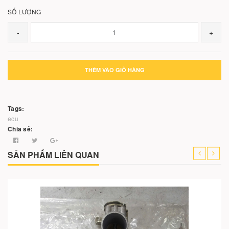
SỐ LƯỢNG
-
+
THÊM VÀO GIỎ HÀNG
Tags:
ecu
Chia sẻ:
SẢN PHẨM LIÊN QUAN