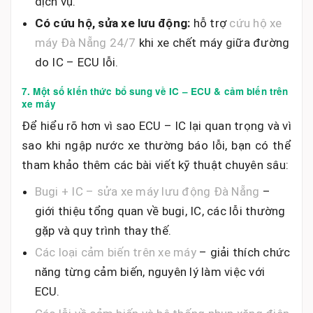
dịch vụ.
Có cứu hộ, sửa xe lưu động:
hỗ trợ
cứu hộ xe
máy Đà Nẵng 24/7
khi xe chết máy giữa đường
do IC – ECU lỗi.
7. Một số kiến thức bổ sung về IC – ECU & cảm biến trên
xe máy
Để hiểu rõ hơn vì sao ECU – IC lại quan trọng và vì
sao khi ngập nước xe thường báo lỗi, bạn có thể
tham khảo thêm các bài viết kỹ thuật chuyên sâu:
Bugi + IC – sửa xe máy lưu động Đà Nẵng
–
giới thiệu tổng quan về bugi, IC, các lỗi thường
gặp và quy trình thay thế.
Các loại cảm biến trên xe máy
– giải thích chức
năng từng cảm biến, nguyên lý làm việc với
ECU.