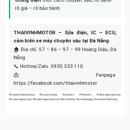
rõ giá – rõ bảo hành.
THAIVINHMOTOR – Sửa điện, IC – ECU,
cảm biến xe máy chuyên sâu tại Đà Nẵng
🏠 Địa chỉ: 57 – 86 – 97 – 99 Hoàng Diệu, Đà
Nẵng
📞 Hotline/Zalo: 0935.333.110
📩 Fanpage:
https://facebook.com/thaivinhmotor
#suaxemaydanang #suaicxemay #suaecu #thayecu #xecanganapnuoc
#suaxengapnuoc #icxecanganapnuoc #ecuxemay #suaxetayga #suaxeshdanang