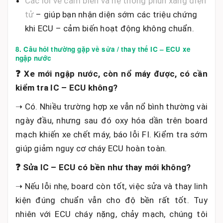
Các lỗi về cảm biến và hệ thống phun xăng điện
tử
– giúp bạn nhận diện sớm các triệu chứng
khi ECU – cảm biến hoạt động không chuẩn.
8. Câu hỏi thường gặp về sửa / thay thế IC – ECU xe
ngập nước
❓ Xe mới ngập nước, còn nổ máy được, có cần
kiểm tra IC – ECU không?
➝ Có. Nhiều trường hợp xe vẫn nổ bình thường vài
ngày đầu, nhưng sau đó oxy hóa dần trên board
mạch khiến xe chết máy, báo lỗi FI. Kiểm tra sớm
giúp giảm nguy cơ cháy ECU hoàn toàn.
❓ Sửa IC – ECU có bền như thay mới không?
➝ Nếu lỗi nhẹ, board còn tốt, việc sửa và thay linh
kiện đúng chuẩn vẫn cho độ bền rất tốt. Tuy
nhiên với ECU cháy nặng, chảy mạch, chúng tôi