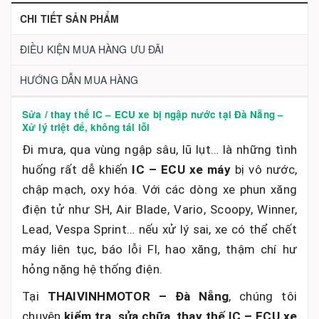
CHI TIẾT SẢN PHẨM
ĐIỀU KIỆN MUA HÀNG ƯU ĐÃI
HƯỚNG DẪN MUA HÀNG
Sửa / thay thế IC – ECU xe bị ngập nước tại Đà Nẵng –
Xử lý triệt để, không tái lỗi
Đi mưa, qua vùng ngập sâu, lũ lụt… là những tình
huống rất dễ khiến
IC – ECU xe máy
bị vô nước,
chập mạch, oxy hóa. Với các dòng xe phun xăng
điện tử như SH, Air Blade, Vario, Scoopy, Winner,
Lead, Vespa Sprint… nếu xử lý sai, xe có thể chết
máy liên tục, báo lỗi FI, hao xăng, thậm chí hư
hỏng nặng hệ thống điện.
Tại
THAIVINHMOTOR – Đà Nẵng
, chúng tôi
chuyên
kiểm tra, sửa chữa, thay thế IC – ECU xe