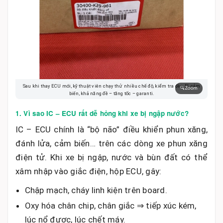
Sau khi thay ECU mới, kỹ thuật viên chạy thử nhiều chế độ, kiểm tra đèn FI, cảm
🔍
Zoom
biến, khả năng đề – tăng tốc – garanti.
1. Vì sao IC – ECU rất dễ hỏng khi xe bị ngập nước?
IC – ECU chính là “bộ não” điều khiển phun xăng,
đánh lửa, cảm biến… trên các dòng xe phun xăng
điện tử. Khi xe bị ngập, nước và bùn đất có thể
xâm nhập vào giắc điện, hộp ECU, gây:
Chập mạch, cháy linh kiện trên board.
Oxy hóa chân chip, chân giắc ⇒ tiếp xúc kém,
lúc nổ được, lúc chết máy.