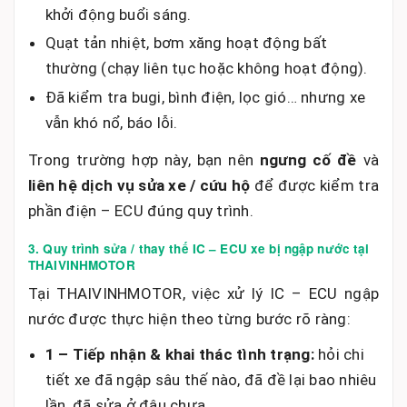
khởi động buổi sáng.
Quạt tản nhiệt, bơm xăng hoạt động bất
thường (chạy liên tục hoặc không hoạt động).
Đã kiểm tra bugi, bình điện, lọc gió… nhưng xe
vẫn khó nổ, báo lỗi.
Trong trường hợp này, bạn nên
ngưng cố đề
và
liên hệ dịch vụ sửa xe / cứu hộ
để được kiểm tra
phần điện – ECU đúng quy trình.
3. Quy trình sửa / thay thế IC – ECU xe bị ngập nước tại
THAIVINHMOTOR
Tại THAIVINHMOTOR, việc xử lý IC – ECU ngập
nước được thực hiện theo từng bước rõ ràng:
1 – Tiếp nhận & khai thác tình trạng:
hỏi chi
tiết xe đã ngập sâu thế nào, đã đề lại bao nhiêu
lần, đã sửa ở đâu chưa…