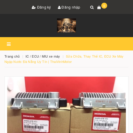
0
Đăng ký
Đăng nhập
Trang chủ
IC / ECU / MIU xe máy
Sửa Chữa, Thay Thế IC, ECU Xe Máy
Ngập Nước Đà Nẵng Uy Tín | ThaiVinhMotor