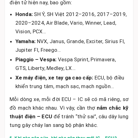
điện tử hiện nay, bao gồm:
Honda:
SH Ý, SH Việt 2012–2016, 2017–2019,
2020–2024, Air Blade, Vario, Winner, Lead,
Vision, PCX…
Yamaha:
NVX, Janus, Grande, Exciter, Sirius FI,
Jupiter FI, Freego…
Piaggio – Vespa:
Vespa Sprint, Primavera,
GTS, Liberty, Medley, LX…
Xe máy điện, xe tay ga cao cấp:
ECU, bộ điều
khiển trung tâm, mạch sạc, mạch nguồn…
Mỗi dòng xe, mỗi đời ECU – IC sẽ có mã riêng, sơ
đồ mạch khác nhau. Vì vậy, cần thợ
nắm chắc kỹ
thuật điện – ECU
để tránh “thử sai”, câu dây lung
tung gây cháy lan sang bộ phận khác.
5. Khi nào nên sửa, khi nào nên thay mới IC – ECU?