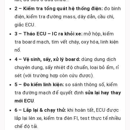
2 – Kiểm tra tổng quát hệ thống điện:
đo bình
điện, kiểm tra đường mass, dây dẫn, cầu chì,
giắc ECU.
3 – Tháo ECU – IC ra khỏi xe:
mở hộp, kiểm
tra board mạch, tìm vết cháy, oxy hóa, linh kiện
nổ.
4 – Vệ sinh, sấy, xử lý board:
dùng dung dịch
chuyên dụng, sấy nhiệt độ chuẩn, loại bỏ ẩm, rỉ
sét (với trường hợp còn cứu được).
5 – Đo kiểm linh kiện:
so sánh thông số, kiểm
tra đường mạch để quyết định
sửa lại hay thay
mới ECU
.
6 – Lắp lại & chạy thử:
khi hoàn tất, ECU được
lắp lại lên xe, kiểm tra đèn FI, test thực tế nhiều
chế độ tải.