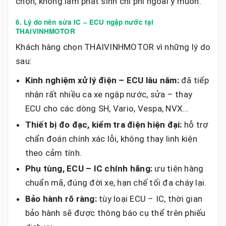
chọn, không làm phát sinh chi phí ngoài ý muốn.
6. Lý do nên sửa IC – ECU ngập nước tại
THAIVINHMOTOR
Khách hàng chọn THAIVINHMOTOR vì những lý do
sau:
Kinh nghiệm xử lý điện – ECU lâu năm:
đã tiếp
nhận rất nhiều ca xe ngập nước, sửa – thay
ECU cho các dòng SH, Vario, Vespa, NVX…
Thiết bị đo đạc, kiểm tra điện hiện đại:
hỗ trợ
chẩn đoán chính xác lỗi, không thay linh kiện
theo cảm tính.
Phụ tùng, ECU – IC chính hãng:
ưu tiên hàng
chuẩn mã, đúng đời xe, hạn chế tối đa cháy lại.
Bảo hành rõ ràng:
tùy loại ECU – IC, thời gian
bảo hành sẽ được thông báo cụ thể trên phiếu