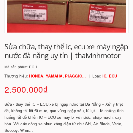
Sửa chữa, thay thế ic, ecu xe máy ngập
nước đà nẵng uy tín | thaivinhmotor
Mã sản phẩm:
ECU
Thương hiệu:
HONDA, YAMAHA, PIAGGIO...
Loại:
IC, ECU
2.500.000₫
Sửa / thay thế IC – ECU xe bị ngập nước tại Đà Nẵng – Xử lý triệt
để, không tái lỗi Đi mưa, qua vùng ngập sâu, lũ lụt… là những tình
huống rất dễ khiến IC – ECU xe máy bị vô nước, chập mạch, oxy
hóa. Với các dòng xe phun xăng điện tử như SH, Air Blade, Vario,
Scoopy, Winn...