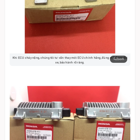
Khi ECU cháy nặng, chúng tôi tư vấn thay mới ECU chính hãng, đúng mã, đúng đời
🔍
Zoom
xe, bảo hành rõ ràng.