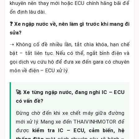
khuyên nên thay mới hoặc ECU chính hãng bãi để
ổn định lâu dài.
❓ Xe ngập nước về, nên làm gì trước khi mang đi
sửa?
➝ Không cố đề nhiều lần, tắt chìa khóa, hạn chế
bật – tắt liên tục. Nếu có thể, ngắt bình điện và
gọi dịch vụ cứu hộ để đưa xe đến gara có chuyên
môn về điện – ECU xử lý.
🚀 Xe từng ngập nước, đang nghi IC – ECU
có vấn đề?
Đừng chờ đến khi xe chết máy giữa đường
mới xử lý. Mang xe đến THAIVINHMOTOR để
được
kiểm tra IC – ECU, cảm biến, hệ
thống điện
một cách chuyên sâu, rõ bệnh –