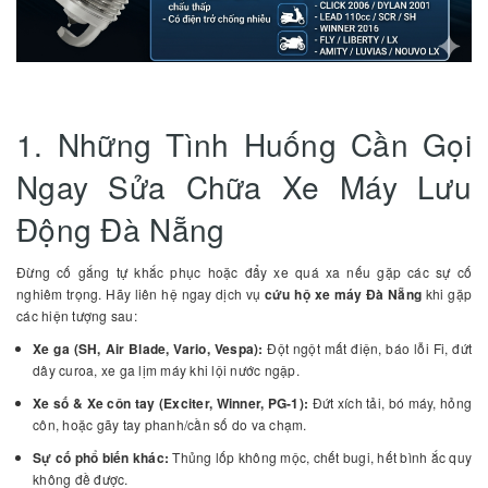
1. Những Tình Huống Cần Gọi
Ngay Sửa Chữa Xe Máy Lưu
Động Đà Nẵng
Đừng cố gắng tự khắc phục hoặc đẩy xe quá xa nếu gặp các sự cố
nghiêm trọng. Hãy liên hệ ngay dịch vụ
cứu hộ xe máy Đà Nẵng
khi gặp
các hiện tượng sau:
Xe ga (SH, Air Blade, Vario, Vespa):
Đột ngột mất điện, báo lỗi Fi, đứt
dây curoa, xe ga lịm máy khi lội nước ngập.
Xe số & Xe côn tay (Exciter, Winner, PG-1):
Đứt xích tải, bó máy, hỏng
côn, hoặc gãy tay phanh/cần số do va chạm.
Sự cố phổ biến khác:
Thủng lốp không mộc, chết bugi, hết bình ắc quy
không đề được.