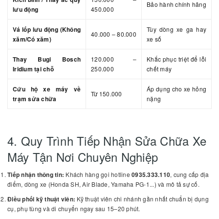
Bảo hành chính hãng
lưu động
450.000
Vá lốp lưu động (Không
Tùy dòng xe ga hay
40.000 – 80.000
xăm/Có xăm)
xe số
Thay Bugi Bosch
120.000 –
Khắc phục triệt để lỗi
Iridium tại chỗ
250.000
chết máy
Cứu hộ xe máy về
Áp dụng cho xe hỏng
Từ 150.000
trạm sửa chữa
nặng
4. Quy Trình Tiếp Nhận Sửa Chữa Xe
Máy Tận Nơi Chuyên Nghiệp
Tiếp nhận thông tin:
Khách hàng gọi hotline
0935.333.110
, cung cấp địa
điểm, dòng xe (Honda SH, Air Blade, Yamaha PG-1...) và mô tả sự cố.
Điều phối kỹ thuật viên:
Kỹ thuật viên chi nhánh gần nhất chuẩn bị dụng
cụ, phụ tùng và di chuyển ngay sau 15–20 phút.