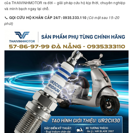
của THAIVINHMOTOR ra đời – giải pháp cứu hộ kịp thời, chuyên nghiệp
và minh bạch ngay tại chỗ.
📞
GỌI CỨU HỘ KHẨN CẤP 24/7:
0935.333.110
(Có mặt sau 15–20
phút)