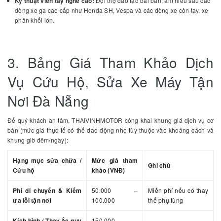
Kỹ thuật viên tay nghề cao:
Đội thợ đào tạo bài bản, am hiểu sâu các
dòng xe ga cao cấp như Honda SH, Vespa và các dòng xe côn tay, xe
phân khối lớn.
3. Bảng Giá Tham Khảo Dịch
Vụ Cứu Hộ, Sửa Xe Máy Tận
Nơi Đà Nẵng
Để quý khách an tâm, THAIVINHMOTOR công khai khung giá dịch vụ cơ
bản (mức giá thực tế có thể dao động nhẹ tùy thuộc vào khoảng cách và
khung giờ đêm/ngày):
Hạng mục sửa chữa /
Mức giá tham
Ghi chú
Cứu hộ
khảo (VNĐ)
Phí di chuyển & Kiểm
50.000 –
Miễn phí nếu có thay
tra lỗi tận nơi
100.000
thế phụ tùng
Kích bình / Thay ắc quy
150.000 –