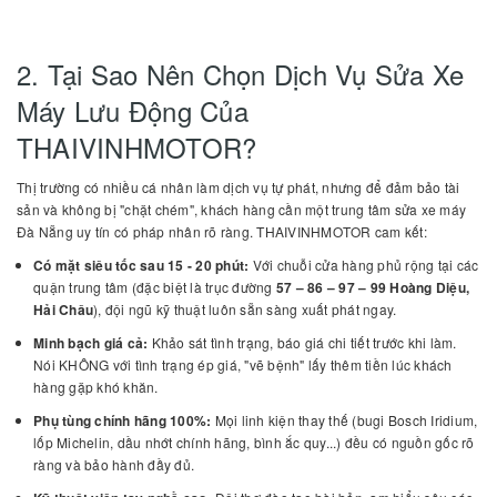
2. Tại Sao Nên Chọn Dịch Vụ Sửa Xe
Máy Lưu Động Của
THAIVINHMOTOR?
Thị trường có nhiều cá nhân làm dịch vụ tự phát, nhưng để đảm bảo tài
sản và không bị "chặt chém", khách hàng cần một trung tâm sửa xe máy
Đà Nẵng uy tín có pháp nhân rõ ràng. THAIVINHMOTOR cam kết:
Có mặt siêu tốc sau 15 - 20 phút:
Với chuỗi cửa hàng phủ rộng tại các
quận trung tâm (đặc biệt là trục đường
57 – 86 – 97 – 99 Hoàng Diệu,
Hải Châu
), đội ngũ kỹ thuật luôn sẵn sàng xuất phát ngay.
Minh bạch giá cả:
Khảo sát tình trạng, báo giá chi tiết trước khi làm.
Nói KHÔNG với tình trạng ép giá, "vẽ bệnh" lấy thêm tiền lúc khách
hàng gặp khó khăn.
Phụ tùng chính hãng 100%:
Mọi linh kiện thay thế (bugi Bosch Iridium,
lốp Michelin, dầu nhớt chính hãng, bình ắc quy...) đều có nguồn gốc rõ
ràng và bảo hành đầy đủ.