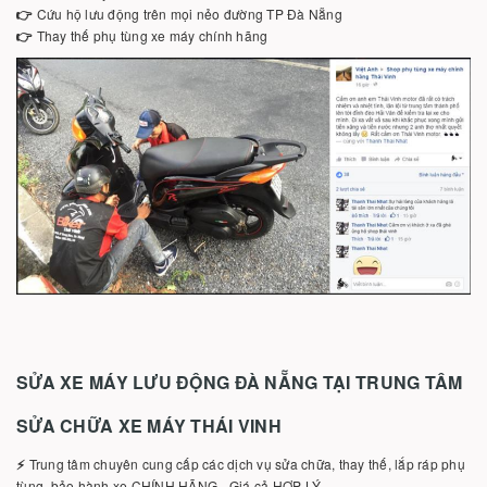
👉
Cứu hộ lưu động trên mọi nẻo đường TP Đà Nẵng
👉
Thay thế phụ tùng xe máy chính hãng
SỬA XE MÁY LƯU ĐỘNG ĐÀ NẴNG TẠI TRUNG TÂM
SỬA CHỮA XE MÁY THÁI VINH
⚡️
Trung tâm chuyên cung cấp các dịch vụ sửa chữa, thay thế, lắp ráp phụ
tùng, bảo hành xe CHÍNH HÃNG - Giá cả HỢP LÝ