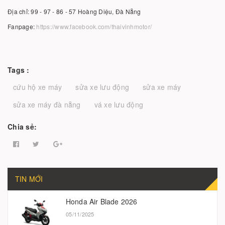
Địa chỉ: 99 - 97 - 86 - 57 Hoàng Diệu, Đà Nẵng
Fanpage:
https://www.facebook.com/thaivinhmotor/
Tags :
cứu hộ xe máy
sửa xe lưu động
sửa xe máy
sửa xe máy đà nẵng
vá xe lưu động
Chia sẻ:
TIN MỚI
Honda Air Blade 2026
05/11/2025