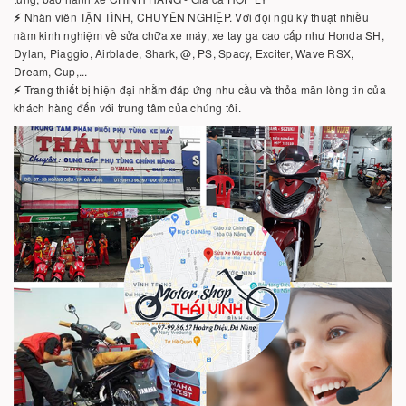
⚡️
Nhân viên TẬN TÌNH, CHUYÊN NGHIỆP. Với đội ngũ kỹ thuật nhiều
năm kinh nghiệm về sửa chữa xe máy, xe tay ga cao cấp như Honda SH,
Dylan, Piaggio, Airblade, Shark, @, PS, Spacy, Exciter, Wave RSX,
Dream, Cup,...
⚡️
Trang thiết bị hiện đại nhằm đáp ứng nhu cầu và thỏa mãn lòng tin của
khách hàng đến với trung tâm của chúng tôi.