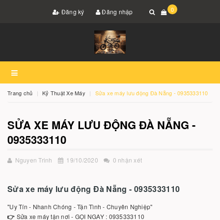
0
Đăng ký
Đăng nhập
Trang chủ
Kỷ Thuật Xe Máy
Sửa xe máy lưu động Đà Nẵng - 0935333110
SỬA XE MÁY LƯU ĐỘNG ĐÀ NẴNG -
0935333110
Nguyen Trinh
19/10/2020
0 nhận xét
Sửa xe máy lưu động Đà Nẵng - 0935333110
"Uy Tín - Nhanh Chóng - Tận Tình - Chuyên Nghiệp"
👉
Sửa xe máy tận nơi - GỌI NGAY : 0935333110