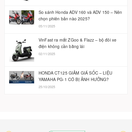
So sánh Honda ADV 160 và ADV 150 – Nên
chọn phiên bản nào 2025?
05/11/2025
VinFast ra mắt ZGoo & Flazz – bộ đôi xe
điện không cần bằng lái
02/11/2025
HONDA CT125 GIẢM GIÁ SỐC – LIỆU
YAMAHA PG-1 CÓ BỊ ẢNH HƯỞNG?
25/10/2025