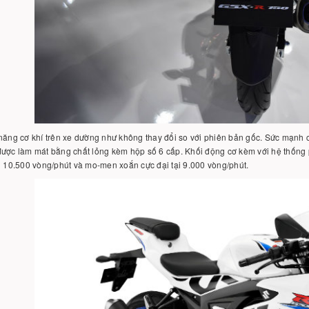
năng cơ khí trên xe dường như không thay đổi so với phiên bản gốc. Sức mạnh 
ược làm mát bằng chất lỏng kèm hộp số 6 cấp. Khối động cơ kèm với hệ thống ph
i 10.500 vòng/phút và mo-men xoắn cực đại tại 9.000 vòng/phút.