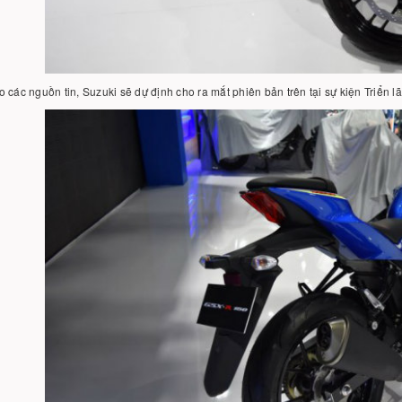
 các nguồn tin, Suzuki sẽ dự định cho ra mắt phiên bản trên tại sự kiện Triển l