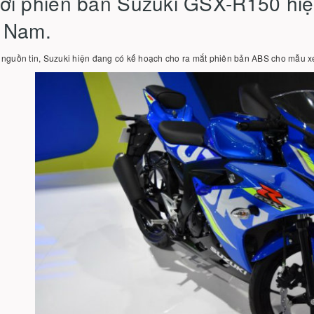
với phiên bản Suzuki GSX-R150 hiện
t Nam.
 nguồn tin, Suzuki hiện đang có kế hoạch cho ra mắt phiên bản ABS cho mẫu x