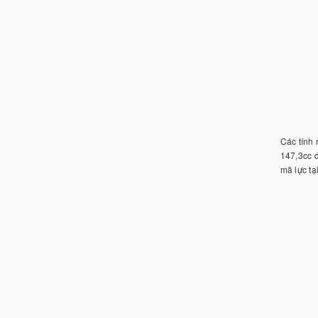
Các tính 
147,3cc đ
mã lực tạ