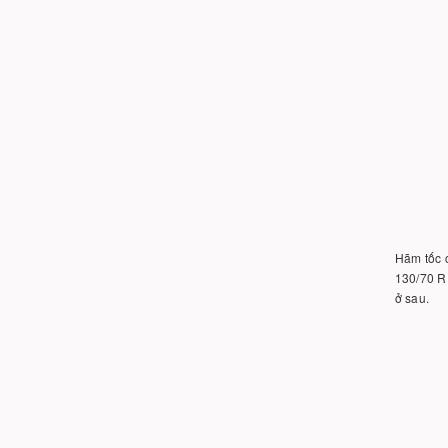
Hãm tốc c
130/70 R1
ở sau.