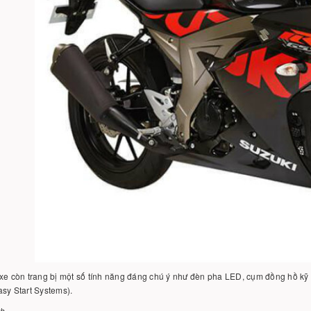
xe còn trang bị một số tính năng đáng chú ý như đèn pha LED, cụm đồng hồ kỹ 
sy Start Systems).
4h