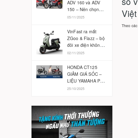
so 
ADV 160 và ADV
150 – Nên chọn
Việ
phiên bản nào
05/11/2025
2025?
Theo các
VinFast ra mắt
ZGoo & Flazz – bộ
đôi xe điện không
cần bằng lái
02/11/2025
HONDA CT125
GIẢM GIÁ SỐC –
LIỆU YAMAHA PG-
1 CÓ BỊ ẢNH
25/10/2025
HƯỞNG?