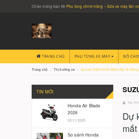
Chào mừng bạn tới
Phụ tùng chính hãng – Sửa xe máy tận 
TRANG CHỦ
PHỤ TÙNG XE MÁY
ĐỒ CHƠ
Trang chủ
Thị trường xe
Suzuki GSX-R150 ABS sắp về Đông N
SUZU
TIN MỚI
Ho Ki
Honda Air Blade
2026
Dự 
05/11/2025
mắt 
So sánh Honda