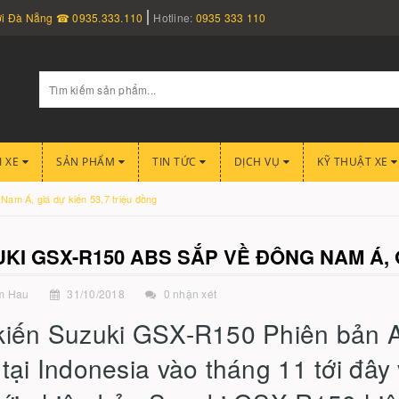
nơi Đà Nẵng ☎ 0935.333.110
Hotline:
0935 333 110
I XE
SẢN PHẨM
TIN TỨC
DỊCH VỤ
KỸ THUẬT XE
am Á, giá dự kiến 53,7 triệu đồng
KI GSX-R150 ABS SẮP VỀ ĐÔNG NAM Á, G
m Hau
31/10/2018
0 nhận xét
kiến Suzuki GSX-R150 Phiên bản A
tại Indonesia vào tháng 11 tới đây 