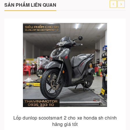
SẢN PHẨM LIÊN QUAN
Cho vào giỏ hàng
Lốp irc thái lan cho honda sh: chuẩn xe sh – đi là
mê!