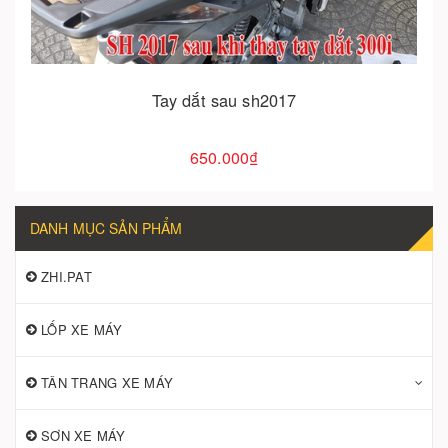
Tay dắt sau sh2017
650.000₫
DANH MỤC SẢN PHẨM
ZHI.PAT
LỐP XE MÁY
TÂN TRANG XE MÁY
SƠN XE MÁY