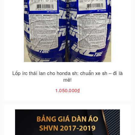
Cho vào giỏ hàng
Lốp irc thái lan cho honda sh: chuẩn xe sh – đi là
mê!
1.050.000₫