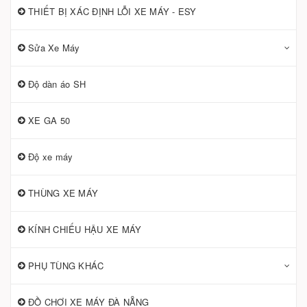
THIẾT BỊ XÁC ĐỊNH LỖI XE MÁY - ESY
Sửa Xe Máy
Độ dàn áo SH
XE GA 50
Độ xe máy
THÙNG XE MÁY
KÍNH CHIẾU HẬU XE MÁY
PHỤ TÙNG KHÁC
ĐỒ CHƠI XE MÁY ĐÀ NẴNG