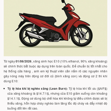
Từ ngày
01/06/2026
, xăng sinh học E10 (10% ethanol, 90% xăng khoáng)
sẽ chính thức bắt buộc áp dụng trên toàn quốc. Để chuẩn bị tốt nhất cho
hệ thống cửa hàng , anh em kỹ thuật viên cần nắm rõ các nguyên nhân
gây nóng máy trên động cơ đời cũ (bình xăng con) và động cơ 2 thì khi
dùng E10:
Tỷ lệ hòa khí bị nghèo xăng (Lean Burn):
Tỷ lệ hòa khí tối ưu ($A/F$)
của xăng khoáng là $14.7:1$, nhưng của E10 giảm xuống còn khoảng
$14.1:1$. Động cơ dùng bộ chế hòa khí không tự điều chỉnh được sẽ bị
thiếu xăng, hỗn hợp cháy nghèo làm tăng tốc độ cháy và đẩy nhiệt độ
buồng đốt lên rất cao.