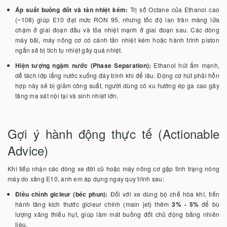
Áp suất buồng đốt và tản nhiệt kém:
Trị số Octane của Ethanol cao
(~108) giúp E10 đạt mức RON 95, nhưng tốc độ lan tràn màng lửa
chậm ở giai đoạn đầu và tỏa nhiệt mạnh ở giai đoạn sau. Các dòng
máy bãi, máy nông cơ có cánh tản nhiệt kém hoặc hành trình piston
ngắn sẽ bị tích tụ nhiệt gây quá nhiệt.
Hiện tượng ngậm nước (Phase Separation):
Ethanol hút ẩm mạnh,
dễ tách lớp lắng nước xuống đáy bình khi để lâu. Động cơ hút phải hỗn
hợp này sẽ bị giảm công suất, người dùng có xu hướng ép ga cao gây
tăng ma sát nội tại và sinh nhiệt lớn.
Gợi ý hành động thực tế (Actionable
Advice)
Khi tiếp nhận các dòng xe đời cũ hoặc máy nông cơ gặp tình trạng nóng
máy do xăng E10, anh em áp dụng ngay quy trình sau:
Điều chỉnh gicleur (béc phun):
Đối với xe dùng bộ chế hòa khí, tiến
hành tăng kích thước gicleur chính (main jet) thêm
3% - 5%
để bù
lượng xăng thiếu hụt, giúp làm mát buồng đốt chủ động bằng nhiên
liệu.