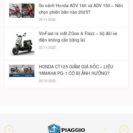
So sánh Honda ADV 160 và ADV 150 – Nên
chọn phiên bản nào 2025?
05/11/2025
VinFast ra mắt ZGoo & Flazz – bộ đôi xe
điện không cần bằng lái
02/11/2025
HONDA CT125 GIẢM GIÁ SỐC – LIỆU
YAMAHA PG-1 CÓ BỊ ẢNH HƯỞNG?
25/10/2025