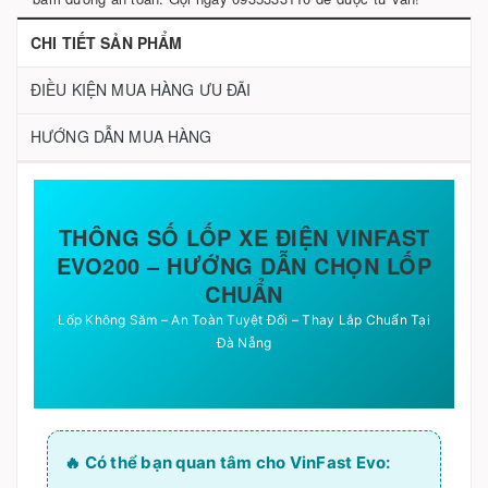
CHI TIẾT SẢN PHẨM
ĐIỀU KIỆN MUA HÀNG ƯU ĐÃI
HƯỚNG DẪN MUA HÀNG
THÔNG SỐ LỐP XE ĐIỆN VINFAST
EVO200 – HƯỚNG DẪN CHỌN LỐP
CHUẨN
Lốp Không Săm – An Toàn Tuyệt Đối – Thay Lắp Chuẩn Tại
Đà Nẵng
🔥 Có thể bạn quan tâm cho VinFast Evo: