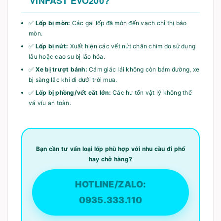
VINFAST EVO200?
✅
Lốp bị mòn:
Các gai lốp đã mòn đến vạch chỉ thị báo
mòn.
✅
Lốp bị nứt:
Xuất hiện các vết nứt chân chim do sử dụng
lâu hoặc cao su bị lão hóa.
✅
Xe bị trượt bánh:
Cảm giác lái không còn bám đường, xe
bị sàng lắc khi đi dưới trời mưa.
✅
Lốp bị phồng/vết cắt lớn:
Các hư tổn vật lý không thể
vá víu an toàn.
Bạn cần tư vấn loại lốp phù hợp với nhu cầu đi phố
hay chở hàng?
HOTLINE/ZALO:
0935.333.110