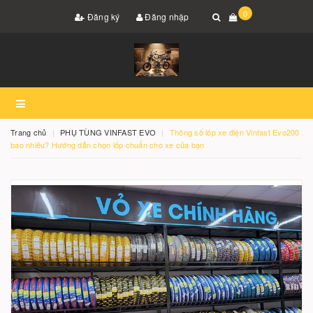
0
Đăng ký
Đăng nhập
Trang chủ
PHỤ TÙNG VINFAST EVO
Thông số lốp xe điện Vinfast Evo200
bao nhiêu? Hướng dẫn chọn lốp chuẩn cho xe của bạn