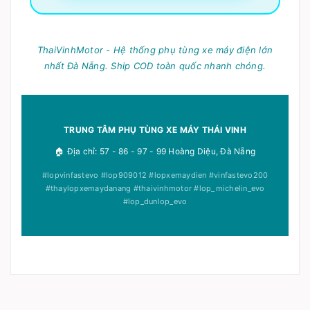
ThaiVinhMotor - Hệ thống phụ tùng xe máy điện lớn
nhất Đà Nẵng. Ship COD toàn quốc nhanh chóng.
TRUNG TÂM PHỤ TÙNG XE MÁY THÁI VINH
🏠 Địa chỉ: 57 - 86 - 97 - 99 Hoàng Diệu, Đà Nẵng
#lopvinfastevo #lop909012 #lopxemaydien #vinfastevo200
#thaylopxemaydanang #thaivinhmotor #lop_michelin_evo
#lop_dunlop_evo