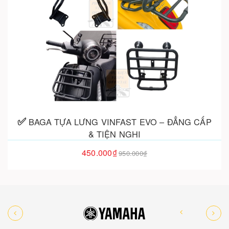
Cho vào giỏ hàng
BAGA TỰA LƯNG VINFAST EVO – ĐẲNG CẤP
& TIỆN NGHI
450.000₫
950.000₫