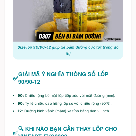
Size lốp 90/90-12 giúp xe bám đường cực tốt trong đô
thị
GIẢI MÃ Ý NGHĨA THÔNG SỐ LỐP
90/90-12
90:
Chiều rộng bề mặt lốp tiếp xúc với mặt đường (mm).
90:
Tỷ lệ chiều cao hông lốp so với chiều rộng (90%).
12:
Đường kính vành (mâm) xe tính bằng đơn vị inch.
🔍 KHI NÀO BẠN CẦN THAY LỐP CHO