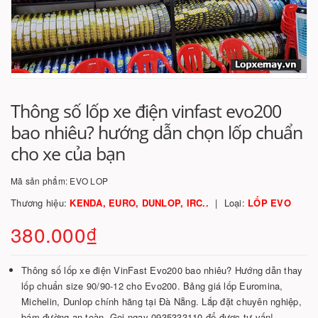
Thông số lốp xe điện vinfast evo200
bao nhiêu? hướng dẫn chọn lốp chuẩn
cho xe của bạn
Mã sản phẩm:
EVO LOP
Thương hiệu:
KENDA, EURO, DUNLOP, IRC..
Loại:
LỐP EVO
380.000₫
Thông số lốp xe điện VinFast Evo200 bao nhiêu? Hướng dẫn thay
lốp chuẩn size 90/90-12 cho Evo200. Bảng giá lốp Euromina,
Michelin, Dunlop chính hãng tại Đà Nẵng. Lắp đặt chuyên nghiệp,
bám đường an toàn. Gọi ngay 0935333110 để được tư vấn!