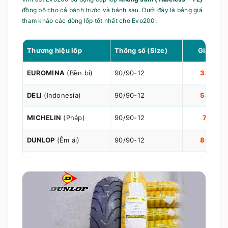
đồng bộ cho cả bánh trước và bánh sau. Dưới đây là bảng giá
tham khảo các dòng lốp tốt nhất cho Evo200:
Thương hiệu lốp
Thông số (Size)
Giá tham
EUROMINA
(Bền bỉ)
90/90-12
380.00
DELI
(Indonesia)
90/90-12
550.00
MICHELIN
(Pháp)
90/90-12
777.00
DUNLOP
(Êm ái)
90/90-12
806.00