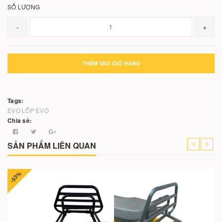
SỐ LƯỢNG
-
+
THÊM VÀO GIỎ HÀNG
Tags:
EVO
LỐP EVO
Chia sẻ:
SẢN PHẨM LIÊN QUAN
-53%