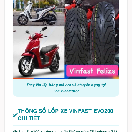
Thay lắp lốp bằng máy ra vỏ chuyên dụng tại
ThaiVinhMotor
THÔNG SỐ LỐP XE VINFAST EVO200
CHI TIẾT
VinFast Evo200 sử dụng cặp lốp
Không săm (Tubeless - TL)