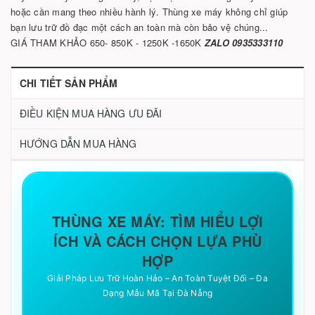
hoặc cần mang theo nhiều hành lý. Thùng xe máy không chỉ giúp
bạn lưu trữ đồ đạc một cách an toàn mà còn bảo vệ chúng...
GIÁ THAM KHẢO 650- 850K - 1250K -1650K
ZALO 0935333110
CHI TIẾT SẢN PHẨM
ĐIỀU KIỆN MUA HÀNG ƯU ĐÃI
HƯỚNG DẪN MUA HÀNG
THÙNG XE MÁY: TÌM HIỂU LỢI
ÍCH VÀ CÁCH CHỌN LỰA PHÙ
HỢP
Giải Pháp Lưu Trữ Hoàn Hảo – An Toàn Tuyệt Đối – Đa
Dạng Mẫu Mã Tại Đà Nẵng