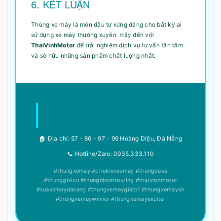
6. KẾT LUẬN
Thùng xe máy là món đầu tư xứng đáng cho bất kỳ ai
sử dụng xe máy thường xuyên. Hãy đến với
ThaiVinhMotor
để trải nghiệm dịch vụ tư vấn tận tâm
và sở hữu những sản phẩm chất lượng nhất.
TRUNG TÂM PHỤ TÙNG XE
MÁY THÁI VINH
🏠 Địa chỉ: 57 - 86 - 97 - 99 Hoàng Diệu, Đà Nẵng
📞 Hotline/Zalo: 0935.333.110
#thungxemay #phukienxemay #thungdaxe
#thunggivicu #thungnhomtouring #thaivinhmotor
#suaxemaydanang #thungxemaygiatot #thungxemaysh
#thungxemaywinner #thungxemayexciter