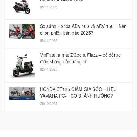
05/11/2025
So sánh Honda ADV 160 và ADV 150 – Nên
chọn phiên bản nào 2025?
05/11/2025
VinFast ra mắt ZGoo & Flazz – bộ đôi xe
điện không cần bằng lái
02/11/2025
HONDA CT125 GIẢM GIÁ SỐC – LIỆU
YAMAHA PG-1 CÓ BỊ ẢNH HƯỞNG?
25/10/2025