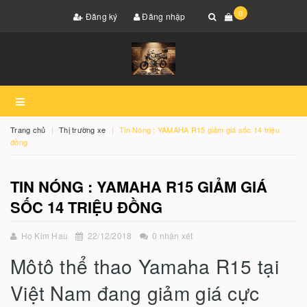
0
Đăng ký
Đăng nhập
Trang chủ
Thị trường xe
Tin Nóng : YAMAHA R15 giảm giá sốc 14 triệu
đồng
TIN NÓNG : YAMAHA R15 GIẢM GIÁ
SỐC 14 TRIỆU ĐỒNG
Ho Kim Hau
22/12/2018
0 nhận xét
Môtô thể thao Yamaha R15 tại
Việt Nam đang giảm giá cực