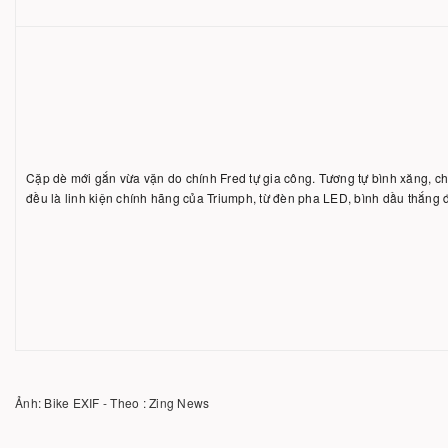
Cặp dè mới gắn vừa vặn do chính Fred tự gia công. Tương tự bình xăng, c
đều là linh kiện chính hãng của Triumph, từ đèn pha LED, bình dầu thắng đ
Ảnh: Bike EXIF - Theo : Zing News