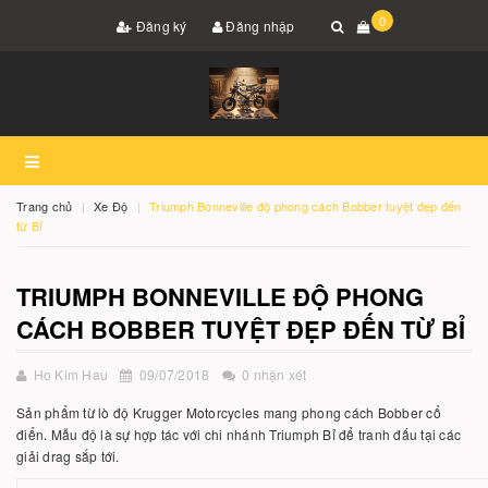
0
Đăng ký
Đăng nhập
Trang chủ
Xe Độ
Triumph Bonneville độ phong cách Bobber tuyệt đẹp đến
từ Bỉ
TRIUMPH BONNEVILLE ĐỘ PHONG
CÁCH BOBBER TUYỆT ĐẸP ĐẾN TỪ BỈ
Ho Kim Hau
09/07/2018
0 nhận xét
Sản phẩm từ lò độ Krugger Motorcycles mang phong cách Bobber cổ
điển. Mẫu độ là sự hợp tác với chi nhánh Triumph Bỉ để tranh đấu tại các
giải drag sắp tới.