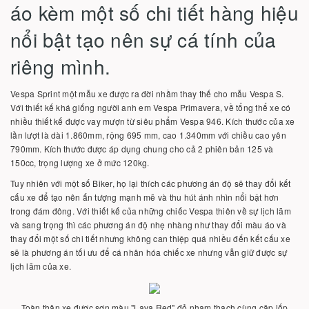
áo kèm một số chi tiết hàng hiệu
nổi bật tạo nên sự cá tính của
riêng mình.
Vespa Sprint một mẫu xe được ra đời nhầm thay thế cho mẫu Vespa S.
Với thiết kế khá giống người anh em Vespa Primavera, về tổng thể xe có
nhiều thiết kế được vay mượn từ siêu phẩm Vespa 946. Kích thước của xe
lần lượt là dài 1.860mm, rộng 695 mm, cao 1.340mm với chiều cao yên
790mm. Kích thước được áp dụng chung cho cả 2 phiên bản 125 và
150cc, trọng lượng xe ở mức 120kg.
Tuy nhiên với một số Biker, họ lại thích các phương án độ sẽ thay đổi kết
cấu xe để tạo nên ấn tượng mạnh mẽ và thu hút ánh nhìn nổi bật hơn
trong đám đông. Với thiết kế của những chiếc Vespa thiên về sự lịch lãm
và sang trọng thì các phương án độ nhẹ nhàng như thay đổi màu áo và
thay đổi một số chi tiết nhưng không can thiệp quá nhiều đến kết cấu xe
sẽ là phương án tối ưu để cá nhân hóa chiếc xe nhưng vẫn giữ được sự
lịch lãm của xe.
Toàn thân xe được sơn màu "Lava Red" đỏ nham thạch cùng cặp lốp