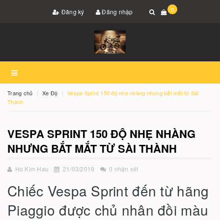
0
Đăng ký
Đăng nhập
Trang chủ
Xe Độ
Vespa Sprint 150 độ nhẹ nhàng nhưng bắt mắt từ Sài
Thành
VESPA SPRINT 150 ĐỘ NHẸ NHÀNG
NHƯNG BẮT MẮT TỪ SÀI THÀNH
Ho Kim Hau
21/03/2019
0 nhận xét
Chiếc Vespa Sprint đến từ hãng
Piaggio được chủ nhân đồi màu