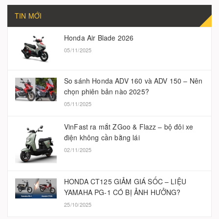
TIN MỚI
Honda Air Blade 2026
05/11/2025
So sánh Honda ADV 160 và ADV 150 – Nên
chọn phiên bản nào 2025?
05/11/2025
VinFast ra mắt ZGoo & Flazz – bộ đôi xe
điện không cần bằng lái
02/11/2025
HONDA CT125 GIẢM GIÁ SỐC – LIỆU
YAMAHA PG-1 CÓ BỊ ẢNH HƯỞNG?
25/10/2025