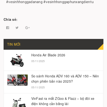
#vesinhhonggadanang #vesinhhonggaphunxangdientu
Chia sẻ:
TIN MỚI
Honda Air Blade 2026
05/11/2025
So sánh Honda ADV 160 và ADV 150 – Nên
chọn phiên bản nào 2025?
05/11/2025
VinFast ra mắt ZGoo & Flazz – bộ đôi xe
điện không cần bằng lái