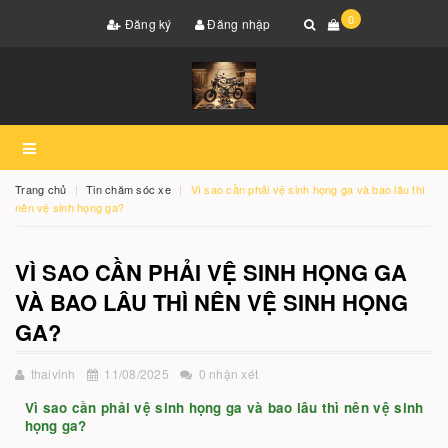
0
Đăng ký
Đăng nhập
Trang chủ
Tin chăm sóc xe
Vì sao cần phải vệ sinh họng ga và bao lâu thì
nên vệ sinh họng ga?
VÌ SAO CẦN PHẢI VỆ SINH HỌNG GA
VÀ BAO LÂU THÌ NÊN VỆ SINH HỌNG
GA?
thaivinh
11/08/2025
0 nhận xét
Vì sao cần phải vệ sinh họng ga và bao lâu thì nên vệ sinh
họng ga?