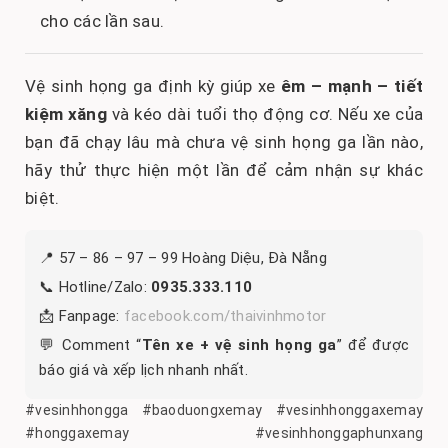
cho các lần sau.
Vệ sinh họng ga định kỳ giúp xe
êm – mạnh – tiết
kiệm xăng
và kéo dài tuổi thọ động cơ. Nếu xe của
bạn đã chạy lâu mà chưa vệ sinh họng ga lần nào,
hãy thử thực hiện một lần để cảm nhận sự khác
biệt.
📍 57 – 86 – 97 – 99 Hoàng Diệu, Đà Nẵng
📞 Hotline/Zalo:
0935.333.110
📩 Fanpage:
facebook.com/thaivinhmotor
💬 Comment “
Tên xe + vệ sinh họng ga
” để được
báo giá và xếp lịch nhanh nhất.
#vesinhhongga #baoduongxemay #vesinhhonggaxemay
#honggaxemay #vesinhhonggaphunxang