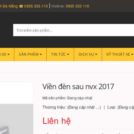
nơi Đà Nẵng ☎ 0935.333.110
Hotline:
0935 333 110
I XE
SẢN PHẨM
TIN TỨC
DỊCH VỤ
KỸ THUẬT XE
Viền đèn sau nvx 2017
Mã sản phẩm:
Đang cập nhật
Thương hiệu: (
Đang cập nhật ...
)
Loại: (
Đang cập
Liên hệ