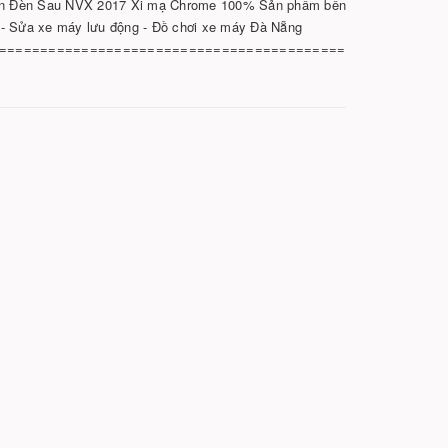
ền Đèn Sau NVX 2017 Xi mạ Chrome 100% Sản phẩm bền
 - Sửa xe máy lưu động - Đồ chơi xe máy Đà Nẵng
==========================================