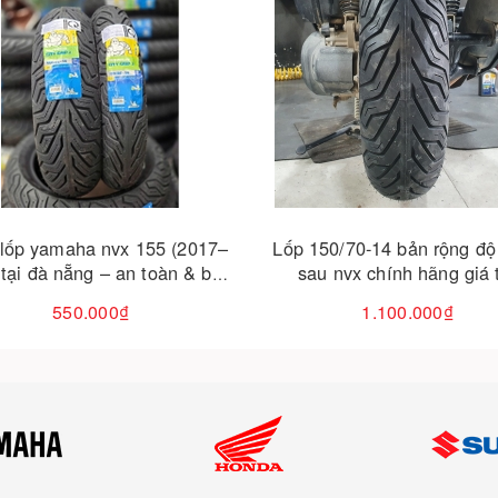
Cho vào giỏ hàng
Cho vào giỏ hàng
150/70-14 bản rộng độ bánh
Cản sau (tay dắt) yamaha n
u nvx chính hãng giá tốt
– chắc chắn – thẩm mỹ – gắ
1.100.000₫
950.000₫