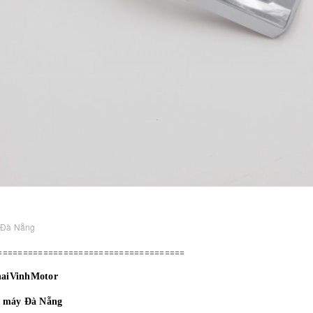
 Đà Nẵng
=====================================
haiVinhMotor
e máy Đà Nẵng