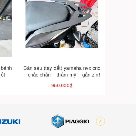
Cho vào giỏ hàng
vx cnc
Độ full phụ kiện – đồ chơi yamaha
n zin!
nvx: ngầu hơn, an toàn hơn, tiện
lợi hơn!
1.850.000₫