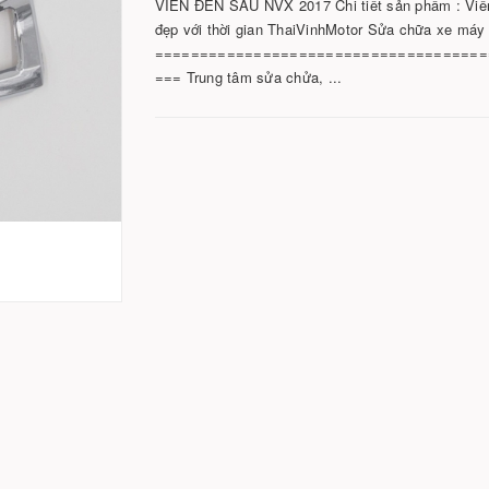
VIỀN ĐÈN SAU NVX 2017 Chi tiết sản phẩm : Vi
đẹp với thời gian ThaiVinhMotor Sửa chữa xe máy
=====================================
=== Trung tâm sửa chửa, ...