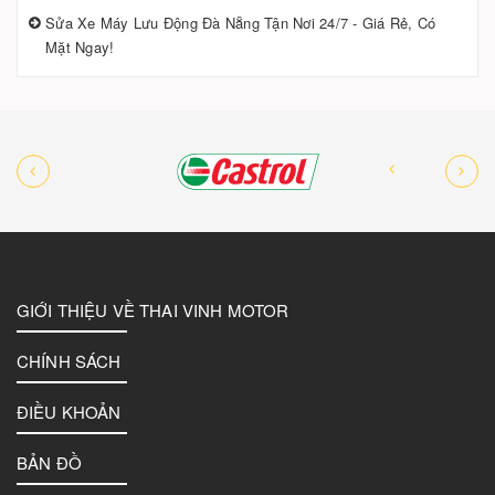
Sửa Xe Máy Lưu Động Đà Nẵng Tận Nơi 24/7 - Giá Rẻ, Có
Mặt Ngay!
GIỚI THIỆU VỀ THAI VINH MOTOR
CHÍNH SÁCH
ĐIỀU KHOẢN
BẢN ĐỒ