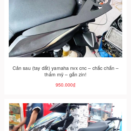
Cho vào giỏ hàng
Cản sau (tay dắt) yamaha nvx cnc – chắc chắn –
thẩm mỹ – gắn zin!
950.000₫